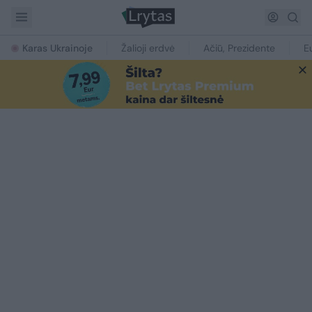
Karas Ukrainoje
Žalioji erdvė
Ačiū, Prezidente
E