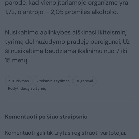
parodė, kad vieno įtariamojo organizme yra
1,72, o antrojo – 2,05 promilės alkoholio.
Nusikaltimo aplinkybes aiškinasi ikiteisminį
tyrimą dėl nužudymo pradėję pareigūnai, Už
šį nusikaltimą baudžiama įkalinimu nuo 7 iki
15 metų.
nužudymas
ikiteisminis tyrimas
sugėrovai
Rodyti daugiau žymių
Komentuoti po šiuo straipsniu
Komentuoti gali tik Lrytas registruoti vartotojai.