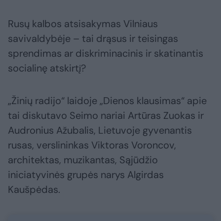
Rusų kalbos atsisakymas Vilniaus
savivaldybėje – tai drąsus ir teisingas
sprendimas ar diskriminacinis ir skatinantis
socialinę atskirtį?
„Žinių radijo“ laidoje „Dienos klausimas“ apie
tai diskutavo Seimo nariai Artūras Zuokas ir
Audronius Ažubalis, Lietuvoje gyvenantis
rusas, verslininkas Viktoras Voroncov,
architektas, muzikantas, Sąjūdžio
iniciatyvinės grupės narys Algirdas
Kaušpėdas.