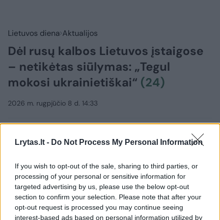
Lietuvos diena
Aktualijos
Dėl rusų kalbos Lietuvos įstaigose
– netikėtas siūlymas: „Tegul
mokosi ukrainietiškai“
(24)
2026 m. rugpjūčio 8 d. 14:33
Lrytas.lt
Lrytas.lt -
Do Not Process My Personal Information
If you wish to opt-out of the sale, sharing to third parties, or
processing of your personal or sensitive information for
Lrytas Premium nariams
targeted advertising by us, please use the below opt-out
section to confirm your selection. Please note that after your
Vilniaus miesto savivaldybė toliau mažina
opt-out request is processed you may continue seeing
rusų kalbos vartojimą savo įstaigose. Nuo
interest-based ads based on personal information utilized by