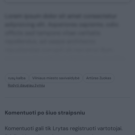
Lorem ipsum dolor sit amet consectetur
adipisicing elit. Asperiores sapiente, odio
officiis sed tempore vitae veritatis
repellendus, ad saepe architecto
repudiandae corrupti sit non error illum
consequuntur adipisci dignissimos maxime.
rusų kalba
Vilniaus miesto savivaldybė
Artūras Zuokas
Rodyti daugiau žymių
Komentuoti po šiuo straipsniu
Komentuoti gali tik Lrytas registruoti vartotojai.