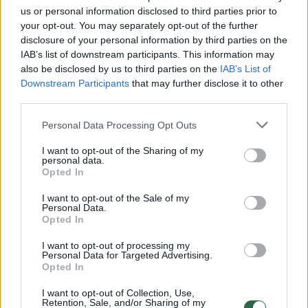
šiol rusų kalbos nebeliks savivaldybės
us or personal information disclosed to third parties prior to
your opt-out. You may separately opt-out of the further
interneto svetainėje ir klientų
disclosure of your personal information by third parties on the
aptarnavimo sistemoje, o prašymai bei
IAB’s list of downstream participants. This information may
skundai šia kalba nebebus priimami. Tuo
also be disclosed by us to third parties on the
IAB’s List of
pat metu sostinė plečia galimybes
Downstream Participants
that may further disclose it to other
third parties.
užsieniečiams mokytis lietuvių kalbos.
Personal Data Processing Opt Outs
I want to opt-out of the Sharing of my
personal data.
Opted In
I want to opt-out of the Sale of my
Personal Data.
Opted In
I want to opt-out of processing my
Personal Data for Targeted Advertising.
Opted In
Daugiau nuotraukų (12)
I want to opt-out of Collection, Use,
Retention, Sale, and/or Sharing of my