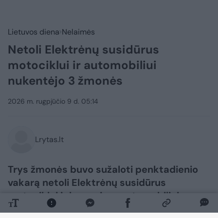
Lietuvos diena
Nelaimės
Netoli Elektrėnų susidūrus
motociklui ir automobiliui
nukentėjo 3 žmonės
2026 m. rugpjūčio 9 d. 05:14
Lrytas.lt
Trys žmonės buvo sužaloti penktadienio
vakarą netoli Elektrėnų susidūrus
motociklui ir lengvajam automobiliui.