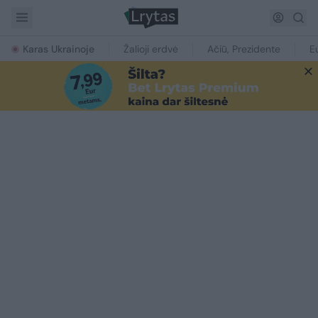
Karas Ukrainoje
Žalioji erdvė
Ačiū, Prezidente
E