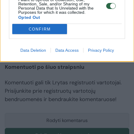
Buvote įvykio vietoje? Turite nuotraukų ar vaizdo
Retention, Sale, and/or Sharing of my
medžiagos? Pasidalinkite vaizdais su kitais lrytas.lt
Personal Data that Is Unrelated with the
Purposes for which it was collected.
skaitytojais. Viską galite siųsti adresu
news@lrytas.lt
.
Opted Out
CONFIRM
Kaišiadorių rajonas
Rokiškio rajonas
pneumatinis ginklas
Rodyti daugiau žymių
Data Deletion
Data Access
Privacy Policy
Komentuoti po šiuo straipsniu
Komentuoti gali tik Lrytas registruoti vartotojai.
Prisijunkite prie registruotų vartotojų
bendruomenės ir bendraukite komentaruose!
Rodyti komentarus