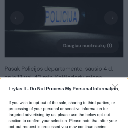
Daugiau nuotraukų (1)
Pasak Policijos departamento, sausio 4 d.
apie 13 val. 40 min. Kaišiadorių rajone,
Juknonių Babilių kaime, apžiūrint sodybos
Lrytas.lt -
Do Not Process My Personal Information
namą, rastas išardytas pneumatinis
šautuvas.
If you wish to opt-out of the sale, sharing to third parties, or
processing of your personal or sensitive information for
targeted advertising by us, please use the below opt-out
Šautuvą paėmė pareigūnai.
section to confirm your selection. Please note that after your
opt-out request is processed you may continue seeing