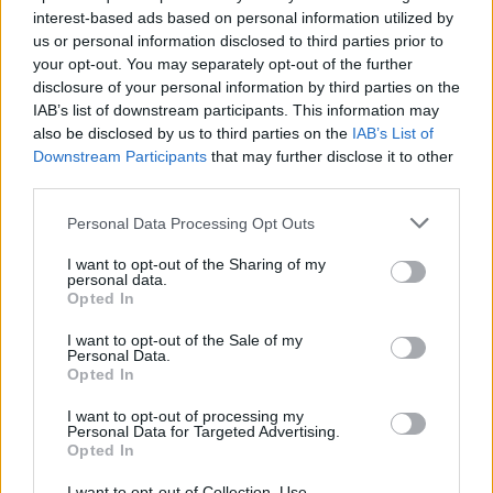
interest-based ads based on personal information utilized by
us or personal information disclosed to third parties prior to
Tą pačią dieną apie 12 val. Rokiškio rajone,
your opt-out. You may separately opt-out of the further
Rokiškėlių kaime, tvarkant sodybos namą,
disclosure of your personal information by third parties on the
pastato palėpėje rastas maišelis su 68
IAB’s list of downstream participants. This information may
also be disclosed by us to third parties on the
IAB’s List of
šoviniais.
Downstream Participants
that may further disclose it to other
third parties.
Šaudmenis surinko ir išsivežė pareigūnai.
Personal Data Processing Opt Outs
I want to opt-out of the Sharing of my
personal data.
Dėl abiejų šių incidentų pradėti ikiteisminiai
Opted In
tyrimai dėl neteisėto disponavimo
I want to opt-out of the Sale of my
šaunamaisiais ginklais, šaudmenimis,
Personal Data.
Opted In
sprogmenimis ar sprogstamosiomis
I want to opt-out of processing my
medžiagomis.
Personal Data for Targeted Advertising.
Opted In
I want to opt-out of Collection, Use,