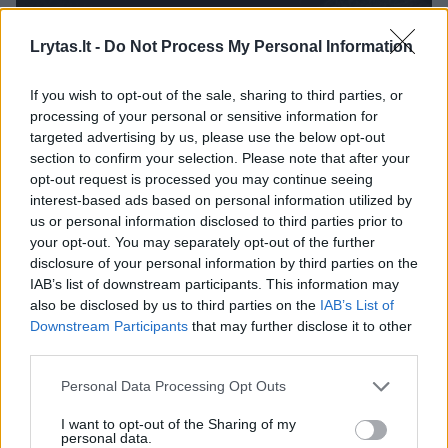
Lrytas.lt -
Do Not Process My Personal Information
If you wish to opt-out of the sale, sharing to third parties, or
processing of your personal or sensitive information for
targeted advertising by us, please use the below opt-out
section to confirm your selection. Please note that after your
opt-out request is processed you may continue seeing
interest-based ads based on personal information utilized by
Daugiau nuotraukų (1)
us or personal information disclosed to third parties prior to
your opt-out. You may separately opt-out of the further
disclosure of your personal information by third parties on the
IAB’s list of downstream participants. This information may
Vyras rastas savo namuose.
also be disclosed by us to third parties on the
IAB’s List of
Downstream Participants
that may further disclose it to other
third parties.
Policija pradėjo tyrimą dėl mirties priežasties
Personal Data Processing Opt Outs
nustatymo – aiškinamasi, ar prieš jį nebuvo
pavartotas smurtas.
I want to opt-out of the Sharing of my
personal data.