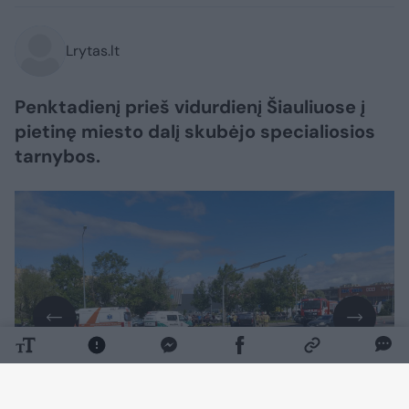
Lrytas.lt
Penktadienį prieš vidurdienį Šiauliuose į
pietinę miesto dalį skubėjo specialiosios
tarnybos.
Daugiau nuotraukų (3)