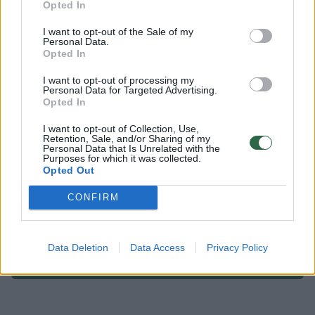
Opted In
Plungė
negyvas vyras
Policija
Rodyti daugiau žymių
I want to opt-out of the Sale of my
Personal Data.
Opted In
I want to opt-out of processing my
Personal Data for Targeted Advertising.
Komentuoti po šiuo straipsniu
Opted In
I want to opt-out of Collection, Use,
Komentuoti gali tik Lrytas registruoti vartotojai.
Retention, Sale, and/or Sharing of my
Personal Data that Is Unrelated with the
Prisijunkite prie registruotų vartotojų
Purposes for which it was collected.
Opted Out
bendruomenės ir bendraukite komentaruose!
CONFIRM
Rodyti komentarus
Data Deletion
Data Access
Privacy Policy
Prisijungti komentatoriams