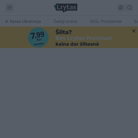
Karas Ukrainoje
Žalioji erdvė
Ačiū, Prezidente
E