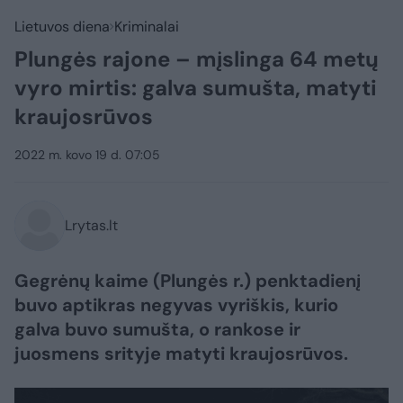
Lietuvos diena
Kriminalai
Plungės rajone – mįslinga 64 metų
vyro mirtis: galva sumušta, matyti
kraujosrūvos
2022 m. kovo 19 d. 07:05
Lrytas.lt
Gegrėnų kaime (Plungės r.) penktadienį
buvo aptikras negyvas vyriškis, kurio
galva buvo sumušta, o rankose ir
juosmens srityje matyti kraujosrūvos.