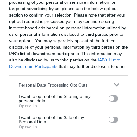
policija nepraneša.
processing of your personal or sensitive information for
targeted advertising by us, please use the below opt-out
section to confirm your selection. Please note that after your
Sulaikytai moteriai surašytas protokolas dėl
opt-out request is processed you may continue seeing
interest-based ads based on personal information utilized by
nedidelio viešosios tvarkos pažeidimo.
us or personal information disclosed to third parties prior to
your opt-out. You may separately opt-out of the further
disclosure of your personal information by third parties on the
Administracinių nusižengimų kodeksas
IAB’s list of downstream participants. This information may
numato, kad necenzūriniai žodžiai ar gestai
also be disclosed by us to third parties on the
IAB’s List of
Downstream Participants
that may further disclose it to other
viešosiose vietose, įžeidžiamas kibimas prie
third parties.
žmonių, kiti tyčiniai veiksmai, kuriais siekiama
Personal Data Processing Opt Outs
pažeisti viešąją tvarką ir žmonių rimtį,
I want to opt-out of the Sharing of my
užtraukia baudą nuo trisdešimt iki vieno
personal data.
šimto keturiasdešimt eurų.
Opted In
I want to opt-out of the Sale of my
Personal Data.
Nuo pat niekuo nepateisinamos Rusijos
Opted In
invazijos į Ukrainą ir atviros karinės Rusijos