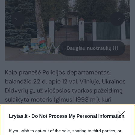
Daugiau nuotraukų (1)
Kaip pranešė Policijos departamentas,
balandžio 22 d. apie 12 val. Vilniuje, Ukrainos
Didvyrių g., už viešosios tvarkos pažeidimą
sulaikyta moteris (gimusi 1998 m.), kuri
ištepė Rusijos Federacijos ambasados tvorą.
Lrytas.lt -
Do Not Process My Personal Information
Kuo konkrečiai ir kaip tvora buvo ištepta,
If you wish to opt-out of the sale, sharing to third parties, or