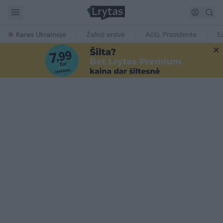
Karas Ukrainoje
Žalioji erdvė
Ačiū, Prezidente
E