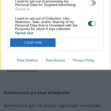
I want to opt-out of processing my
Personal Data for Targeted Advertising.
agresijos prieš šią šalį pradžios prie Rusijos
Opted In
ambasados Vilniuje nuolat vyksta protesto
I want to opt-out of Collection, Use,
akcijos.
Retention, Sale, and/or Sharing of my
Personal Data that Is Unrelated with the
Purposes for which it was collected.
Opted Out
Buvote įvykio vietoje? Turite nuotraukų ar vaizdo
CONFIRM
medžiagos? Pasidalinkite vaizdais su kitais lrytas.lt
skaitytojais. Viską galite siųsti adresu
news@lrytas.lt
.
Data Deletion
Data Access
Privacy Policy
viešosios tvarkos pažeidimas
Rusijos ambasada
Vilnius
Rodyti daugiau žymių
Komentuoti po šiuo straipsniu
Komentuoti gali tik Lrytas registruoti vartotojai.