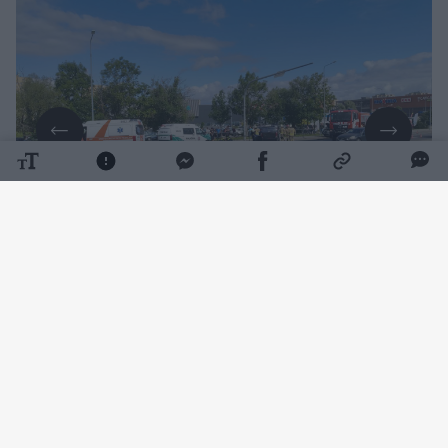
Daugiau nuotraukų (3)
11 val. 15 min. buvo gautas pranešimas avariją
apie Tilžės gatvėje ir po susidūrimo apvirtusį
automobilį.
Paaiškėjo, kad 86 metų šiauliečio