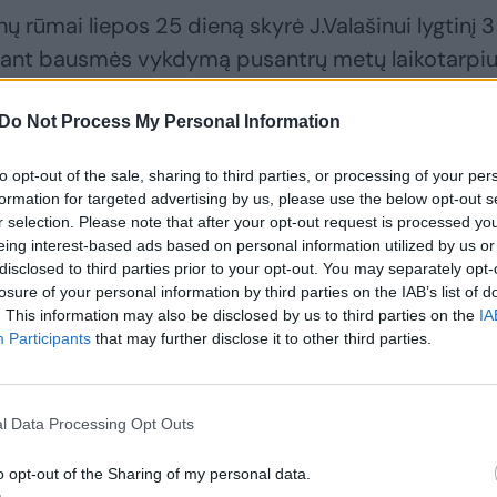
ų rūmai liepos 25 dieną skyrė J.Valašinui lygtinį 3
dant bausmės vykdymą pusantrų metų laikotarpiu
Do Not Process My Personal Information
otas sumokėti sutuoktiniams bendrą 50 tūkst. eur
drausta vairuoti transporto priemones 12 mėnesių
to opt-out of the sale, sharing to third parties, or processing of your per
formation for targeted advertising by us, please use the below opt-out s
r selection. Please note that after your opt-out request is processed y
 neturtinę žalą iki 150 tūkst. eurų, pailginti teisių
eing interest-based ads based on personal information utilized by us or
disclosed to third parties prior to your opt-out. You may separately opt-
, taip pat pailginti jam skirtą bausmės atidėjimo
losure of your personal information by third parties on the IAB’s list of
. This information may also be disclosed by us to third parties on the
IA
Participants
that may further disclose it to other third parties.
pažymėjo, jog „Audi Q7“ vairuotojas nesilaikė vis
am, kad nesukeltų pavojaus kitų eismo dalyvių
l Data Processing Opt Outs
 iškilus grėsmei, jis privalėjo sulėtinti greitį.
o opt-out of the Sharing of my personal data.