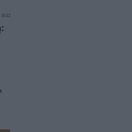
 13:22
:
e