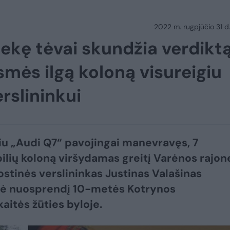
2022 m. rugpjūčio 31 d.
ekę tėvai skundžia verdiktą
smės ilgą koloną visureigiu
rslininkui
iu „Audi Q7“ pavojingai manevravęs, 7
lių koloną viršydamas greitį Varėnos rajon
ostinės verslininkas Justinas Valašinas
ė nuosprendį 10-metės Kotrynos
aitės žūties byloje.