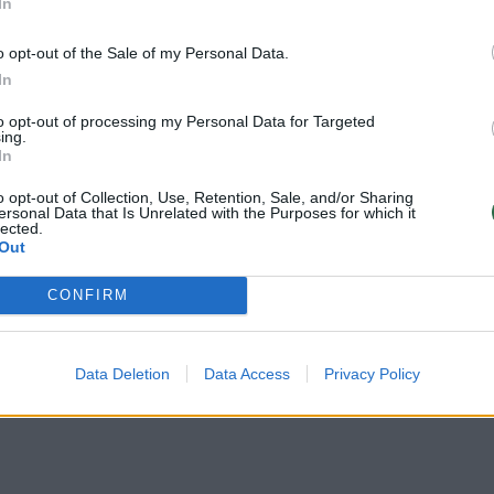
In
avariją Vilniuje: „Žmogus tiesiog nusirideno nuo
o opt-out of the Sale of my Personal Data.
In
to opt-out of processing my Personal Data for Targeted
ing.
In
o opt-out of Collection, Use, Retention, Sale, and/or Sharing
ersonal Data that Is Unrelated with the Purposes for which it
lected.
Out
CONFIRM
Data Deletion
Data Access
Privacy Policy