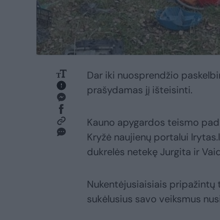
Dar iki nuosprendžio paskelbim
prašydamas jį išteisinti.
Kauno apygardos teismo padėj
Kryžė naujienų portalui lrytas.
dukrelės netekę Jurgita ir Vai
Nukentėjusiaisiais pripažintų 
sukėlusius savo veiksmus nus