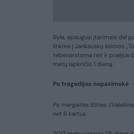
Byla, apaugusi įtarimais dėl p
linkme į Jankauskų šeimos „Toy
tebenarstoma net ir praėjus 
metų lapkričio 1 dieną.
Po tragedijos nepasimokė
Po mergaitės žūties J.Valašinas
net 6 kartus.
2017 metų vasario 28 dieną ir