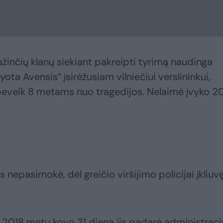
ažinčių klanų siekiant pakreipti tyrimą naudinga
ota Avensis“ įsirėžusiam vilniečiui verslininkui,
beveik 8 metams nuo tragedijos. Nelaimė įvyko 2
 nepasimokė, dėl greičio viršijimo policijai įkliuv
 2018 metų kovo 31 dieną jis padarė administraci