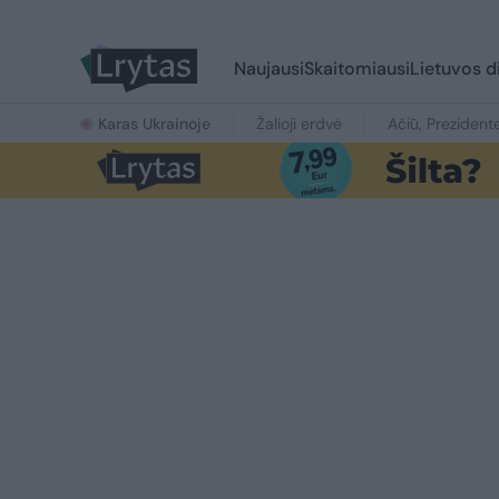
Naujausi
Skaitomiausi
Lietuvos d
Karas Ukrainoje
Žalioji erdvė
Ačiū, Prezident