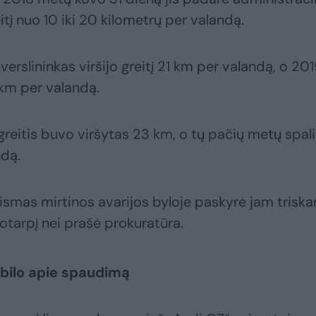
tį nuo 10 iki 20 kilometrų per valandą.
erslininkas viršijo greitį 21 km per valandą, o 20
 km per valandą.
eitis buvo viršytas 23 km, o tų pačių metų spali
ndą.
ismas mirtinos avarijos byloje paskyrė jam triska
otarpį nei prašė prokuratūra.
abilo apie spaudimą