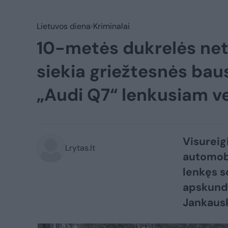
Lietuvos diena
Kriminalai
10-metės dukrelės net
siekia griežtesnės bau
„Audi Q7“ lenkusiam ve
Visureig
Lrytas.lt
automobi
lenkęs s
apskund
Jankausk