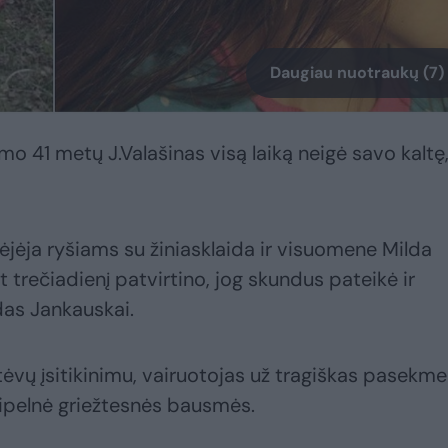
Daugiau nuotraukų (7)
o 41 metų J.Valašinas visą laiką neigė savo kaltę
ėja ryšiams su žiniasklaida ir visuomene Milda
lt trečiadienį patvirtino, jog skundus pateikė ir
das Jankauskai.
tėvų įsitikinimu, vairuotojas už tragiškas pasekm
ipelnė griežtesnės bausmės.