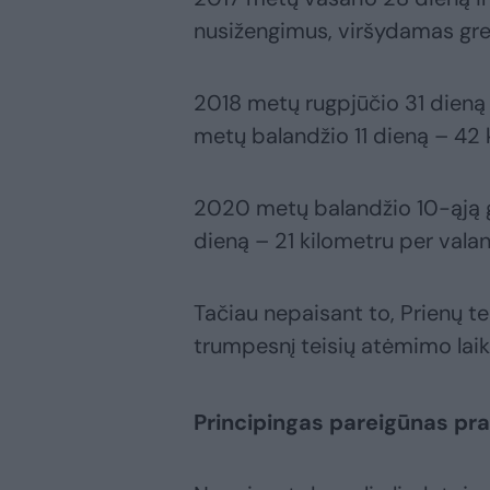
nusižengimus, viršydamas grei
2018 metų rugpjūčio 31 dieną v
metų balandžio 11 dieną – 42
2020 metų balandžio 10-ąją gr
dieną – 21 kilometru per vala
Tačiau nepaisant to, Prienų te
trumpesnį teisių atėmimo laik
Principingas pareigūnas pr