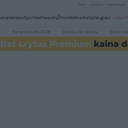
Orai
Lrytas.tv
Horoskopai
iena
Verslas
Sportas
Pasaulis
Žmonės
Sveikata
Daugiau
Lrytas 
e
Europos burės 2026
Gyvenu, ne skrolinu
Darbo ske