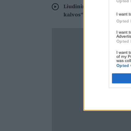
Opted 
Liudininkai apie mirtiną 
kalvos“
I want t
Opted 
I want 
Advertis
Opted 
I want t
of my P
was col
Opted 