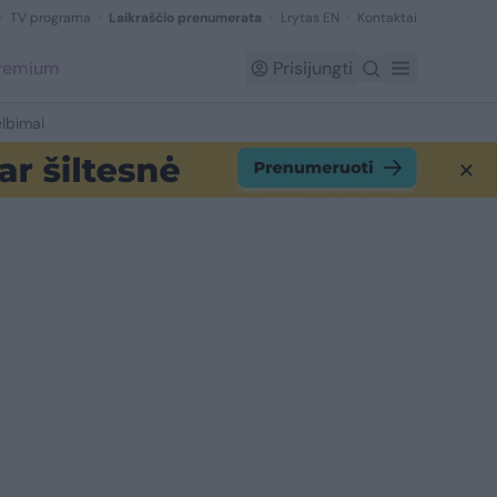
TV programa
Laikraščio prenumerata
Lrytas EN
Kontaktai
Premium
Prisijungti
lbimai