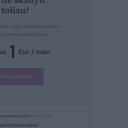
toliau?
e prie mūsų bendruomenės
ite prenumeratoriumi
1
uo
Eur / mėn.
Prenumeruoti
prenumeratorius?
Prisijunkite
i prenumeratos planai