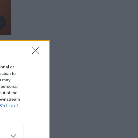
sonal or
ection to
ou may
 personal
out of the
 downstream
B’s List of