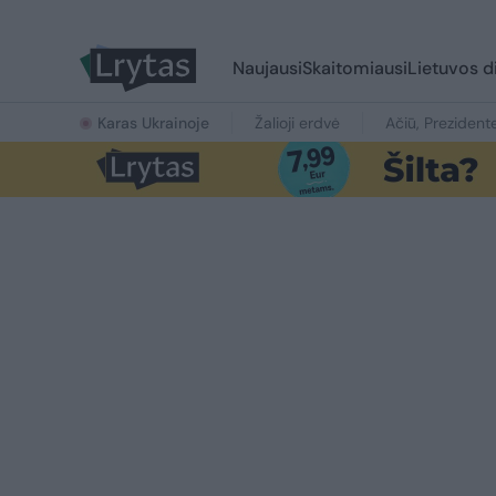
Naujausi
Skaitomiausi
Lietuvos d
Karas Ukrainoje
Žalioji erdvė
Ačiū, Prezident