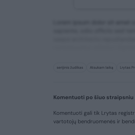
Lorem ipsum dolor sit amet co
sapiente, odio officiis sed te
saepe architecto repudiandae 
consequuntur adipisci digni
serijinis žudikas
Atsukam laiką
Lrytas 
Komentuoti po šiuo straipsniu
Komentuoti gali tik Lrytas registru
vartotojų bendruomenės ir bend