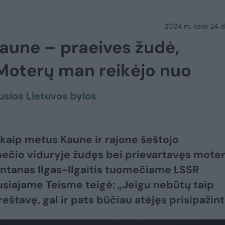
2024 m. kovo 24 d.
aune – praeives žudė,
„Moterų man reikėjo nuo
usios Lietuvos bylos
kaip metus Kaune ir rajone šeštojo
čio viduryje žudęs bei prievartavęs moter
ntanas Ilgas-Ilgaitis tuomečiame LSSR
siajame Teisme teigė: „Jeigu nebūtų taip
reštavę, gal ir pats būčiau atėjęs prisipažint