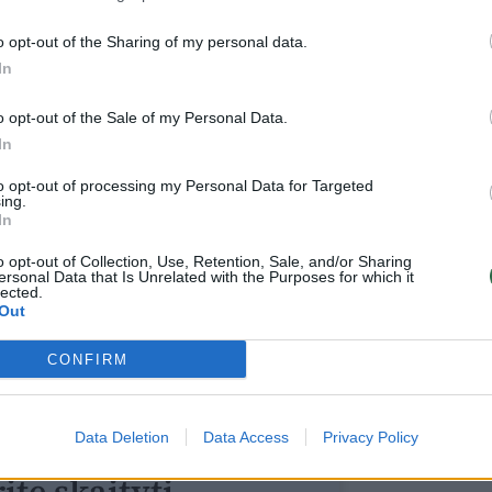
ęs, vėlų vakarą išsiruošė ieškoti eilinės
o opt-out of the Sharing of my personal data.
utobusų stotelę Panerių gatvėje, išlipęs
In
os A.Ilgo-Ilgaičio dėmesį patraukė iš
o opt-out of the Sale of my Personal Data.
 išlipusi moteris, nešina konduktorės
In
artelius ir ėjo medinės išvietės link atlikti
.Ilgas-Ilgaitis.
to opt-out of processing my Personal Data for Targeted
ing.
In
tik išžaginti, tačiau, kai ši pasipriešinusi,
o opt-out of Collection, Use, Retention, Sale, and/or Sharing
ersonal Data that Is Unrelated with the Purposes for which it
ės gulėjusį akmenį ir juo suknežino savo
lected.
Out
CONFIRM
Data Deletion
Data Access
Privacy Policy
ite skaityti