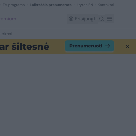
TV programa
Laikraščio prenumerata
Lrytas EN
Kontaktai
Premium
Prisijungti
lbimai