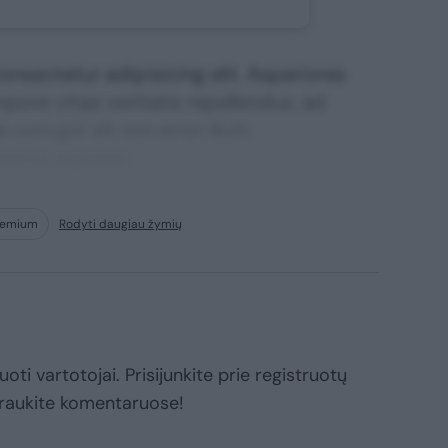
nsectetur adipisicing elit. Asperiores
mpore vitae veritatis repellendus, ad
corrupti sit non error illum
ssimos maxime.
Premium
Rodyti daugiau žymių
oti vartotojai. Prisijunkite prie registruotų
raukite komentaruose!