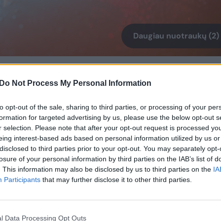
Daugiau nuotraukų (2)
ies bausme sušaudant, miestelėnai dar
Do Not Process My Personal Information
is ir vakarais vaikščioti tamsiomis miesto
to opt-out of the sale, sharing to third parties, or processing of your per
formation for targeted advertising by us, please use the below opt-out s
r selection. Please note that after your opt-out request is processed y
eing interest-based ads based on personal information utilized by us or
disclosed to third parties prior to your opt-out. You may separately opt-
losure of your personal information by third parties on the IAB’s list of
inalistų buvo sulaikytas 1957 metų lapkričio
. This information may also be disclosed by us to third parties on the
IA
Participants
that may further disclose it to other third parties.
nų po Kauno autobusų parko konduktorės
evičienės žiauraus nužudymo.
l Data Processing Opt Outs