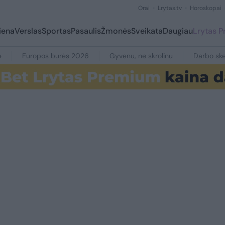
Orai
Lrytas.tv
Horoskopai
iena
Verslas
Sportas
Pasaulis
Žmonės
Sveikata
Daugiau
Lrytas 
e
Europos burės 2026
Gyvenu, ne skrolinu
Darbo ske