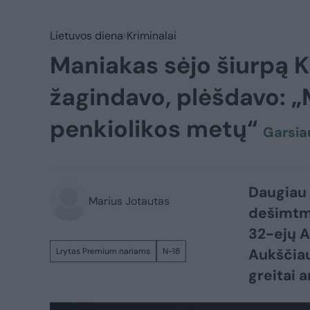
Lietuvos diena
Kriminalai
Maniakas sėjo šiurpą K
žagindavo, plėšdavo: 
penkiolikos metų“
Garsia
Daugiau 
Marius Jotautas
dešimtme
32-ejų A
Aukščiau
Lrytas Premium nariams
N-18
greitai a