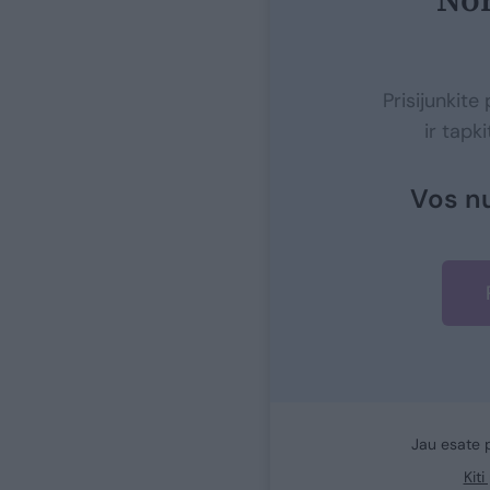
Prisijunkit
ir tapk
Vos n
Jau esate 
Kit