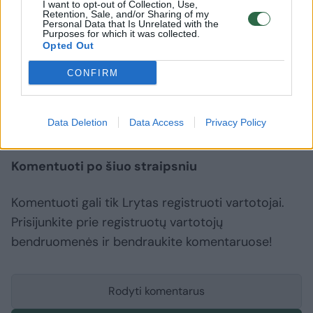
I want to opt-out of Collection, Use,
Retention, Sale, and/or Sharing of my
Pradėti ikiteisminiai tyrimai dėl negalių ginklų
Personal Data that Is Unrelated with the
Purposes for which it was collected.
laikymo ir grasinimų nužudyti.
Opted Out
CONFIRM
grasinimai susidorojimu
Vilnius
Kėdainių rajonas
Rodyti daugiau žymių
Data Deletion
Data Access
Privacy Policy
Komentuoti po šiuo straipsniu
Komentuoti gali tik Lrytas registruoti vartotojai.
Prisijunkite prie registruotų vartotojų
bendruomenės ir bendraukite komentaruose!
Rodyti komentarus