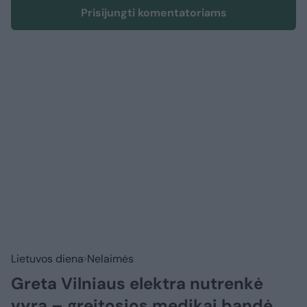
Prisijungti komentatoriams
Lietuvos diena
Nelaimės
Greta Vilniaus elektra nutrenkė
vyrą – greitosios medikai bandė