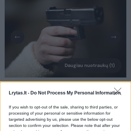
Daugiau nuotraukų (1)
Policija pranešė, jog apie 7 val. ryto gautas
Lrytas.lt -
Do Not Process My Personal Information
moters (gim. 1976 m.) pranešimas, kad
Vilniuje, Gėlūnų g., namuose, neblaivus
If you wish to opt-out of the sale, sharing to third parties, or
processing of your personal or sensitive information for
agresyvus vyras vaikšto po namus su
targeted advertising by us, please use the below opt-out
šaunamuoju ginklu. Įvykio vietoje, šalia namų,
section to confirm your selection. Please note that after your