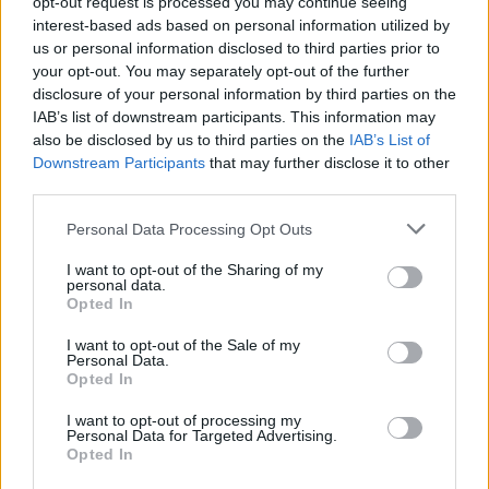
rastas ir paimtas neblaivaus (2,45 prom.)
opt-out request is processed you may continue seeing
interest-based ads based on personal information utilized by
vyro (gim. 1980 m.) neteisėtai laikomas
us or personal information disclosed to third parties prior to
dujinis revolveris „ROHM RG 59N“.
your opt-out. You may separately opt-out of the further
disclosure of your personal information by third parties on the
IAB’s list of downstream participants. This information may
Tą pačią dieną, apie 18 val. 15 min. Kauno
also be disclosed by us to third parties on the
IAB’s List of
Downstream Participants
that may further disclose it to other
apskr. VPK gautas moters (gim. 1959 m.)
third parties.
pranešimas, kad Kėdainių r., Pašilių k., namo
Personal Data Processing Opt Outs
kieme, vyras jai grasina daiktu, panašiu į
I want to opt-out of the Sharing of my
ginklą.
personal data.
Opted In
Įtariamasis, pas kurį rastas ir paimtas
I want to opt-out of the Sale of my
Personal Data.
neteisėtai laikomas pistoletas „Reck“,
Opted In
neblaivus (3,88 prom.) (gim. 1967 m.)
I want to opt-out of processing my
Personal Data for Targeted Advertising.
uždarytas į areštinę.
Opted In