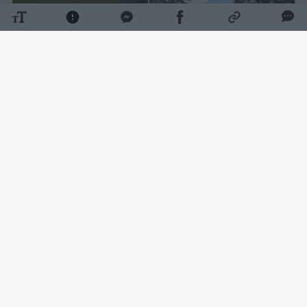
Daugiau nuotraukų (1)
Kaip pranešė Policijos departamentas,
rugpjūčio 5 d. apie 17 val. 40 min. Vilniaus r.,
Avižienių miestelyje, namo kieme, rastas
mirusio vyro (gim. 1985 m.) kūnas be išorinių
smurto žymių.