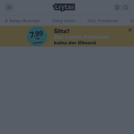
Karas Ukrainoje
Žalioji erdvė
Ačiū, Prezidente
E