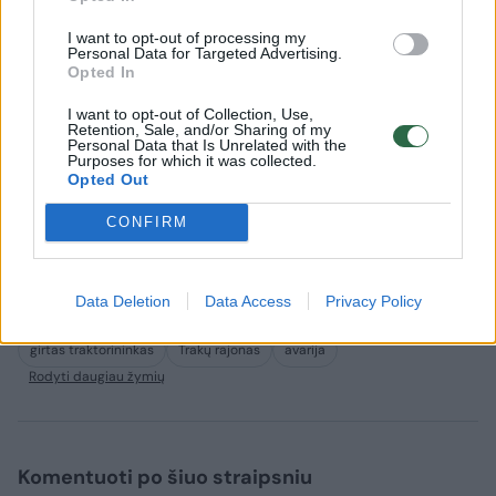
kartą pūsti jis tiesiog atsisakė.
I want to opt-out of processing my
Personal Data for Targeted Advertising.
Opted In
Dėl įvykio pradėtas ikiteisminis tyrimas.
I want to opt-out of Collection, Use,
Traktorininkui be kita ko gresiai iki metų
Retention, Sale, and/or Sharing of my
Personal Data that Is Unrelated with the
nelaisvės.
Purposes for which it was collected.
Opted Out
CONFIRM
Buvote įvykio vietoje? Turite nuotraukų ar vaizdo
medžiagos? Pasidalinkite vaizdais su kitais lrytas.lt
skaitytojais. Viską galite siųsti adresu
news@lrytas.lt
.
Data Deletion
Data Access
Privacy Policy
girtas traktorininkas
Trakų rajonas
avarija
Rodyti daugiau žymių
Komentuoti po šiuo straipsniu