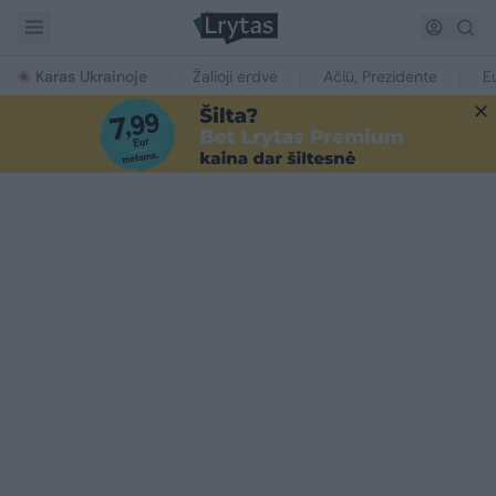
Karas Ukrainoje
Žalioji erdvė
Ačiū, Prezidente
E