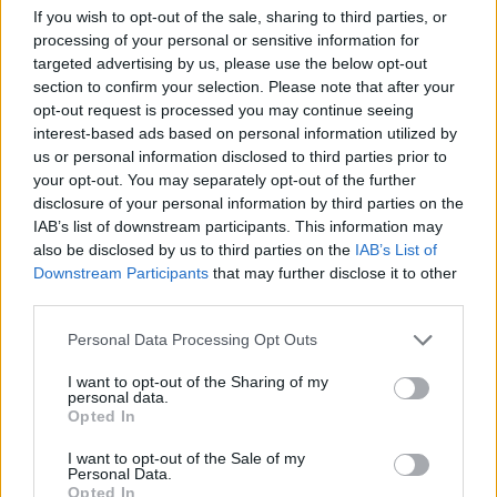
If you wish to opt-out of the sale, sharing to third parties, or
Apie incidentą pareigūnus informavo pati
processing of your personal or sensitive information for
targeted advertising by us, please use the below opt-out
tvoros savininkė. Pagalbos telefonu
section to confirm your selection. Please note that after your
paskambinusi moteris sakė, kad kaimynas
opt-out request is processed you may continue seeing
interest-based ads based on personal information utilized by
traktoriumi su visa tvora įvažiavo į jos kiemą.
us or personal information disclosed to third parties prior to
your opt-out. You may separately opt-out of the further
disclosure of your personal information by third parties on the
Po avarijos vyras sugebėjo išvairuoti atgal į
IAB’s list of downstream participants. This information may
kelią ir nuvažiavo namo. Tuo metu, kai
also be disclosed by us to third parties on the
IAB’s List of
Downstream Participants
that may further disclose it to other
moteris skambino pagalbos telefonu,
third parties.
traktoriaus tebeburzgė kaimyno kaime, bet
Personal Data Processing Opt Outs
jau nebevažiavo.
I want to opt-out of the Sharing of my
personal data.
Atvykę policijos pareigūnai iš karto nustatė,
Opted In
kad traktorininkas yra smarkiai apgirtęs.
I want to opt-out of the Sale of my
Personal Data.
Pirmu pūtimu vyras pripūtė 3,53 prom. Antrą
Opted In