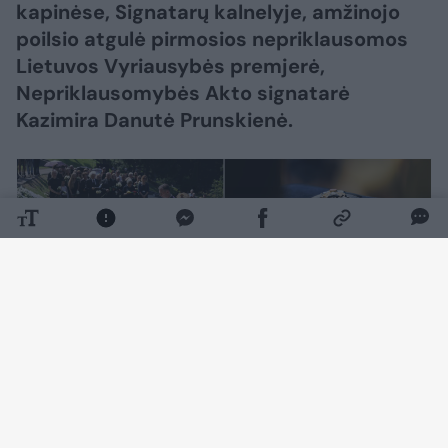
kapinėse, Signatarų kalnelyje, amžinojo
poilsio atgulė pirmosios nepriklausomos
Lietuvos Vyriausybės premjerė,
Nepriklausomybės Akto signatarė
Kazimira Danutė Prunskienė.
Daugiau nuotraukų (156)