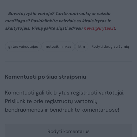
Buvote įvykio vietoje? Turite nuotraukų ar vaizdo
medžiagos? Pasidalinkite vaizdais su kitais lrytas.lt
skaitytojais. Viską galite siųsti adresu
news@lrytas.lt
.
girtas vairuotojas
motociklininkas
ktm
Rodyti daugiau žymių
Komentuoti po šiuo straipsniu
Komentuoti gali tik Lrytas registruoti vartotojai.
Prisijunkite prie registruotų vartotojų
bendruomenės ir bendraukite komentaruose!
Rodyti komentarus