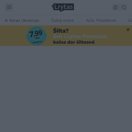
Karas Ukrainoje
Žalioji erdvė
Ačiū, Prezidente
E