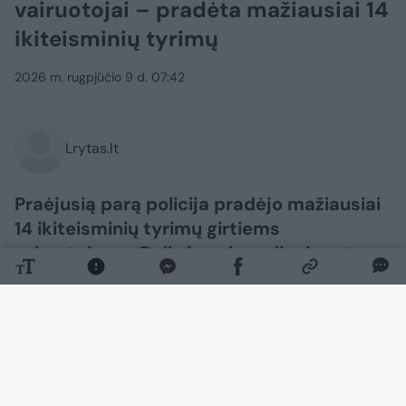
vairuotojai – pradėta mažiausiai 14
ikiteisminių tyrimų
2026 m. rugpjūčio 9 d. 07:42
Lrytas.lt
Praėjusią parą policija pradėjo mažiausiai
14 ikiteisminių tyrimų girtiems
vairuotojams. Dalis jų sekmadienio rytą
prabudo areštinėje.