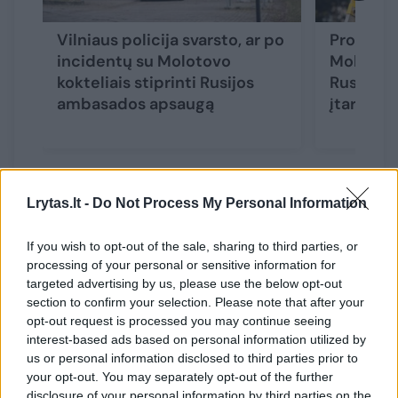
Vilniaus policija svarsto, ar po
Prokurat
incidentų su Molotovo
Molotovo
kokteliais stiprinti Rusijos
Rusijos 
ambasados apsaugą
įtariamą
Lrytas.lt -
Do Not Process My Personal Information
„Galutinis įtarimas jam dar nepareikštas, bus
sprendžiama, kokiu sprendimu baigti šį
If you wish to opt-out of the sale, sharing to third parties, or
processing of your personal or sensitive information for
ikiteisminį tyrimą“, – kalbėjo prokuroras.
targeted advertising by us, please use the below opt-out
section to confirm your selection. Please note that after your
opt-out request is processed you may continue seeing
Įtariamajam gresia bauda arba laisvės
interest-based ads based on personal information utilized by
apribojimas, arba areštas, arba laisvės
us or personal information disclosed to third parties prior to
your opt-out. You may separately opt-out of the further
atėmimas iki penkerių metų.
disclosure of your personal information by third parties on the