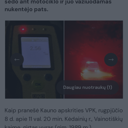
sėdo ant motociklo ir juo važiuodamas
nukentėjo pats.
Daugiau nuotraukų (1)
Kaip pranešė Kauno apskrities VPK, rugpjūčio
8 d. apie 11 val. 20 min. Kėdainių r., Vainotiškių
kaime, girtas vyras (gim. 1989 m.)