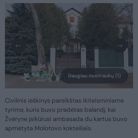
Daugiau nuotraukų (1)
Civilinis ieškinys pareikštas ikiteisminiame
tyrime, kuris buvo pradėtas balandį, kai
Žvėryne įsikūrusi ambasada du kartus buvo
apmėtyta Molotovo kokteiliais.