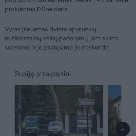
pobūdžio nusikalstamas veikas“, – Eltai sakė
prokuroras D.Šneideris.
Vyras įtariamas dviem apysunkių
nusikalstamų veikų padarymų, jam skirto
suėmimo ir jo pratęsimo jis neskundė.
Susiję straipsniai
→