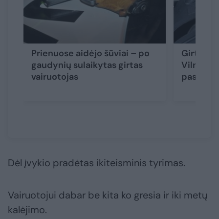
Prienuose aidėjo šūviai – po
Girtas va
gaudynių sulaikytas girtas
Vilniaus
vairuotojas
paspirtu
Dėl įvykio pradėtas ikiteisminis tyrimas.
Vairuotojui dabar be kita ko gresia ir iki metų
kalėjimo.