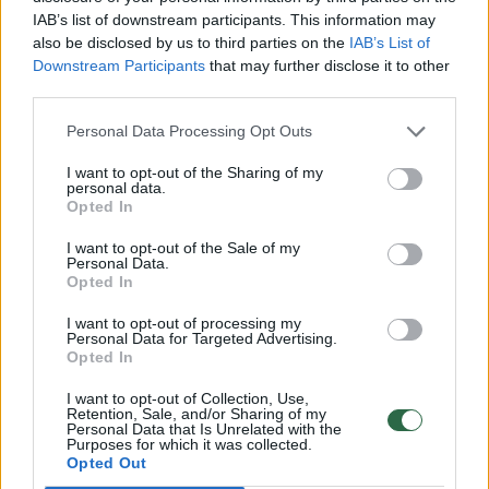
IAB’s list of downstream participants. This information may
also be disclosed by us to third parties on the
IAB’s List of
ELTA primena, kad Rusijos ambasada
Downstream Participants
that may further disclose it to other
buteliais su degiu skysčiu buvo apmėtyta
third parties.
kelis kartus balandžio pradžioje. Kaip skelbė
Personal Data Processing Opt Outs
Policijos departamentas, nenustatytas
I want to opt-out of the Sharing of my
žmogus į Rusijos ambasados pastatą metė
personal data.
Opted In
butelį su degiu skysčiu ir apgadino pastato
sieną. Toks pats incidentas pasikartojo ir dar
I want to opt-out of the Sale of my
Personal Data.
vieną naktį.
Opted In
I want to opt-out of processing my
Personal Data for Targeted Advertising.
žala
Rusijos ambasada
tyrimas
Rodyti daugiau žymių
Opted In
I want to opt-out of Collection, Use,
Retention, Sale, and/or Sharing of my
Personal Data that Is Unrelated with the
Purposes for which it was collected.
Komentuoti po šiuo straipsniu
Opted Out