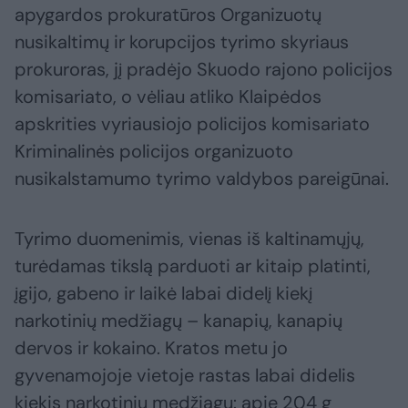
apygardos prokuratūros Organizuotų
nusikaltimų ir korupcijos tyrimo skyriaus
prokuroras, jį pradėjo Skuodo rajono policijos
komisariato, o vėliau atliko Klaipėdos
apskrities vyriausiojo policijos komisariato
Kriminalinės policijos organizuoto
nusikalstamumo tyrimo valdybos pareigūnai.
Tyrimo duomenimis, vienas iš kaltinamųjų,
turėdamas tikslą parduoti ar kitaip platinti,
įgijo, gabeno ir laikė labai didelį kiekį
narkotinių medžiagų – kanapių, kanapių
dervos ir kokaino. Kratos metu jo
gyvenamojoje vietoje rastas labai didelis
kiekis narkotinių medžiagų: apie 204 g