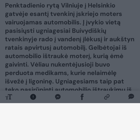
Penktadienio rytą Vilniuje į Helsinkio
gatvėje esantį tvenkinį įskriejo moters
vairuojamas automobilis. Į įvykio vietą
pasisiųsti ugniagesiai Buivydiškių
tvenkinyje rado į vandenį įlėkusį ir aukštyn
ratais apvirtusį automobilį. Gelbėtojai iš
automobilio ištraukė moterį, kurią ėmė
gaivinti. Vėliau nukentėjusioji buvo
perduota medikams, kurie nelaimėlę
išvežė į ligoninę. Ugniagesiams taip pat
teko pasirūpinti automobilio ištraukimu iš
vandens. Pirminiais duomenimis, nuo
Justiniškių pusės važiavęs automobilis į
tvenkinį įlėkė bandydamas išvengti
avarijos.