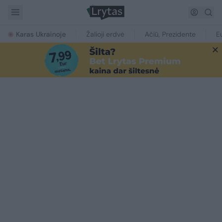
Karas Ukrainoje
Žalioji erdvė
Ačiū, Prezidente
E