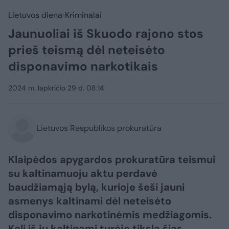
Lietuvos diena
Kriminalai
Jaunuoliai iš Skuodo rajono stos
prieš teismą dėl neteisėto
disponavimo narkotikais
2024 m. lapkričio 29 d. 08:14
Lietuvos Respublikos prokuratūra
Klaipėdos apygardos prokuratūra teismui
su kaltinamuoju aktu perdavė
baudžiamąją bylą, kurioje šeši jauni
asmenys kaltinami dėl neteisėto
disponavimo narkotinėmis medžiagomis.
Keli iš jų kaltinami turėję tikslą šias