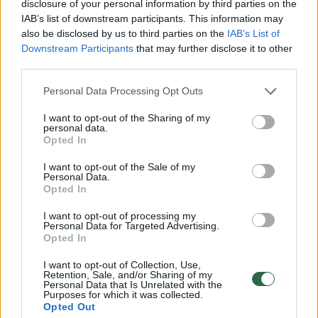
disclosure of your personal information by third parties on the
IAB’s list of downstream participants. This information may
also be disclosed by us to third parties on the
IAB’s List of
Panevėžiečiui ir trims
Tauragėje
Downstream Participants
that may further disclose it to other
third parties.
vilniečiams gresia
turėjęs j
nemalonumai dėl
Personal Data Processing Opt Outs
disponavimo kvaišalais
I want to opt-out of the Sharing of my
personal data.
Opted In
I want to opt-out of the Sale of my
Personal Data.
Minėtas asmuo jau buvo teistas už vagystę,
Opted In
du kartus nuteistas už vengimą atlikti
I want to opt-out of processing my
Personal Data for Targeted Advertising.
privalomąją karo tarnybą ir du kartus – už
Opted In
neteisėtą disponavimą narkotinėmis
I want to opt-out of Collection, Use,
medžiagomis be tikslo jas platinti. Tuo tarpu
Retention, Sale, and/or Sharing of my
Personal Data that Is Unrelated with the
kiti asmenys, įskaitant nepilnametį, šioje
Purposes for which it was collected.
Opted Out