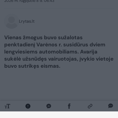
2026 m. rugpjūčio 8 d. 06:43
Lrytas.lt
Vienas žmogus buvo sužalotas
penktadienį Varėnos r. susidūrus dviem
lengviesiems automobiliams. Avarija
sukėlė užsnūdęs vairuotojas, įvykio vietoje
buvo sutrikęs eismas.