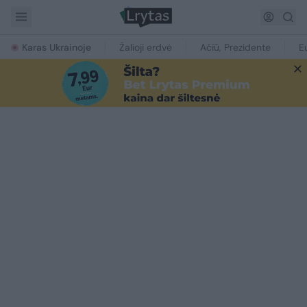
Karas Ukrainoje
Žalioji erdvė
Ačiū, Prezidente
E