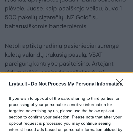
plėvele. Juose, kaip paaiškėjo vėliau, buvo 1
500 pakelių cigarečių „NZ Gold“ su
baltarusiškomis banderolėmis.
Netoli aptiktų radinių pasieniečiai surengė
keletą valandų trukusią pasalą. VSAT
pareigūnų kantrybė pasiteisino. Artėjant
vidurnakčiui, pasirodė prožektoriumi
švytuojantis vyras, kuris nedvejodamas
Lrytas.lt -
Do Not Process My Personal Information
pasuko ryšulių link. Tuo metu, kai juos ketino
kabinti ant savadarbių petnešų, iš už
If you wish to opt-out of the sale, sharing to third parties, or
processing of your personal or sensitive information for
priedangos pasirodę pasieniečiai vyrą
targeted advertising by us, please use the below opt-out
sulaikė.
section to confirm your selection. Please note that after your
opt-out request is processed you may continue seeing
interest-based ads based on personal information utilized by