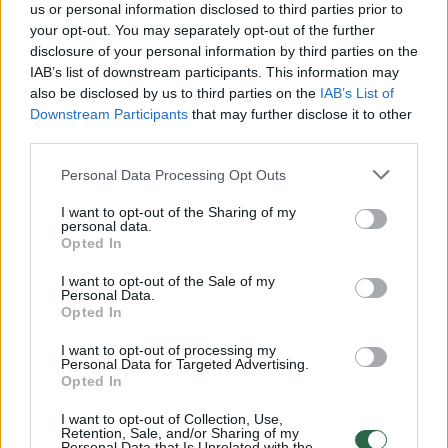
Jis neturėjo asmens tapatybę ir pilietybę
us or personal information disclosed to third parties prior to
your opt-out. You may separately opt-out of the further
patvirtinančio dokumento, bet pasisakė kas
disclosure of your personal information by third parties on the
esąs. VSAT pareigūnams patikrinus, vyro
IAB’s list of downstream participants. This information may
also be disclosed by us to third parties on the
IAB’s List of
tapatybė pasitvirtino.
Downstream Participants
that may further disclose it to other
third parties.
Paaiškėjo, kad baltarusiškų rūkalų paimti
Personal Data Processing Opt Outs
atėjo 24-erių šalčininkietis. Vyras prisipažino
I want to opt-out of the Sharing of my
krovinį turėjęs nugabenti į nurodytą vietą,
personal data.
Opted In
kurios koordinates būtų gavęs po to, kai
I want to opt-out of the Sale of my
paims cigaretes.
Personal Data.
Opted In
Sulaikytą kontrabandininką ir cigaretes
I want to opt-out of processing my
Personal Data for Targeted Advertising.
pasieniečiai pristatė į Tverečiaus pasienio
Opted In
užkardą. Dėl akcizinių prekių gabenimo
I want to opt-out of Collection, Use,
Retention, Sale, and/or Sharing of my
pažeidžiant nustatytą tvarką užkardoje
Personal Data that Is Unrelated with the