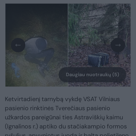
Daugiau nuotraukų (5)
Ketvirtadienį tarnybą vykdę VSAT Vilniaus
pasienio rinktinės Tverečiaus pasienio
užkardos pareigūnai ties Astraviškių kaimu
(Ignalinos r.) aptiko du stačiakampio formos
ryšulius, apvyniotus juoda ir balta polietileno