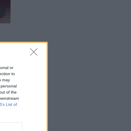
sonal or
ection to
ou may
 personal
out of the
 downstream
B’s List of