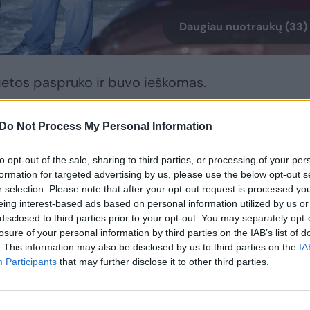
Daugiau nuotraukų (33)
 vietos paspruko ir buvo ieškomas.
mentas, vasario 4 d. apie 21 val. 03 min. Vilniuje,
Do Not Process My Personal Information
Multivan“ partrenkė ir mirtinai sužalojo senyvo
to opt-out of the sale, sharing to third parties, or processing of your per
.).
formation for targeted advertising by us, please use the below opt-out s
r selection. Please note that after your opt-out request is processed y
eing interest-based ads based on personal information utilized by us or
vietos pasišalino.
disclosed to third parties prior to your opt-out. You may separately opt-
losure of your personal information by third parties on the IAB’s list of
. This information may also be disclosed by us to third parties on the
IA
Participants
that may further disclose it to other third parties.