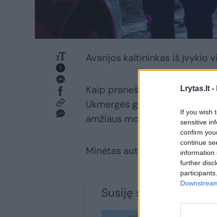
Avarijos kaltininkas iš įvykio
Kaip pranešė Policijos departa
Lrytas.lt -
Ukmergės g., automobilis „VW 
If you wish 
amžiaus moterį (gimusi 1948 m
sensitive in
confirm you
continue se
Minėtas automobilis iš įvykio 
information 
further disc
participants
Downstream 
Susiję straipsniai