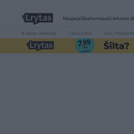
Naujausi
Skaitomiausi
Lietuvos d
Karas Ukrainoje
Žalioji erdvė
Ačiū, Prezident