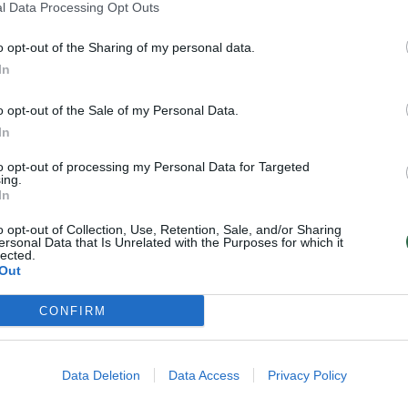
l Data Processing Opt Outs
o opt-out of the Sharing of my personal data.
In
o opt-out of the Sale of my Personal Data.
In
Greitkelyje prie
Palangoje BMW
Kauno – kraupi
partrenkė pėsčiąjį –
to opt-out of processing my Personal Data for Targeted
pagrobimo istorija:
automobiliu
ing.
In
prieš surakinant ir
važiavusi porelė buvo
nustumiant į plentą,
girta, moteriai
o opt-out of Collection, Use, Retention, Sale, and/or Sharing
ersonal Data that Is Unrelated with the Purposes for which it
auka buvo
prireikė medikų
lected.
smaugiama
Out
CONFIRM
Data Deletion
Data Access
Privacy Policy