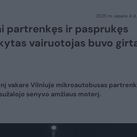
2025 m. vasario 4 d.
ai partrenkęs ir pasprukęs
kytas vairuotojas buvo girt
nį vakare Vilniuje mikroautobusas partrenk
 sužalojo senyvo amžiaus moterį.