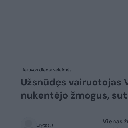
Lietuvos diena
Nelaimės
Užsnūdęs vairuotojas V
nukentėjo žmogus, sut
Vienas ž
Lrytas.lt