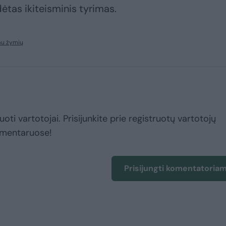
ėtas ikiteisminis tyrimas.
au žymių
uoti vartotojai. Prisijunkite prie registruotų vartotojų
omentaruose!
Prisijungti komentatoria