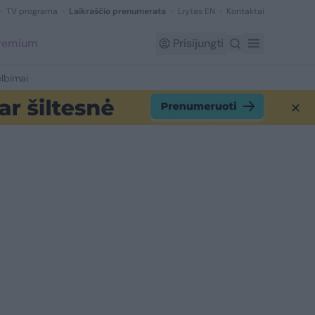
TV programa
Laikraščio prenumerata
Lrytas EN
Kontaktai
Premium
Prisijungti
lbimai