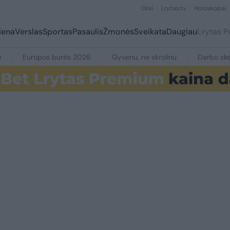
Orai
Lrytas.tv
Horoskopai
iena
Verslas
Sportas
Pasaulis
Žmonės
Sveikata
Daugiau
Lrytas 
e
Europos burės 2026
Gyvenu, ne skrolinu
Darbo ske