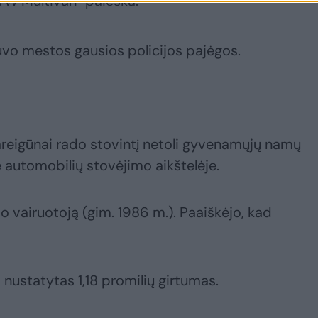
W Multivan“ paieška.
buvo mestos gausios policijos pajėgos.
eigūnai rado stovintį netoli gyvenamųjų namų
e automobilių stovėjimo aikštelėje.
io vairuotoją (gim. 1986 m.). Paaiškėjo, kad
nustatytas 1,18 promilių girtumas.