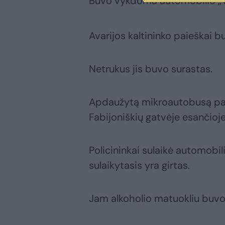
Buvo vykdoma automobilio „V
Avarijos kaltininko paieškai 
Netrukus jis buvo surastas.
Apdaužytą mikroautobusą par
Fabijoniškių gatvėje esančioj
Policininkai sulaikė automobil
sulaikytasis yra girtas.
Jam alkoholio matuokliu buvo 