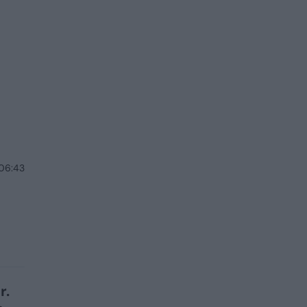
 06:43
r.