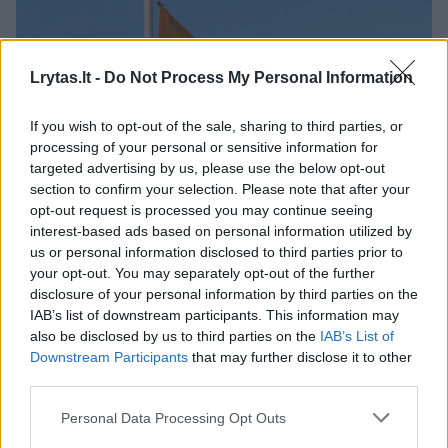
Lrytas.lt -
Do Not Process My Personal Information
If you wish to opt-out of the sale, sharing to third parties, or
processing of your personal or sensitive information for
targeted advertising by us, please use the below opt-out
section to confirm your selection. Please note that after your
Daugiau nuotraukų (1)
opt-out request is processed you may continue seeing
interest-based ads based on personal information utilized by
us or personal information disclosed to third parties prior to
Pareigūnams buvo pranešta, kad 13 val. 48
your opt-out. You may separately opt-out of the further
disclosure of your personal information by third parties on the
min. Viršuliškių gatvėje, po daugiabučio
IAB’s list of downstream participants. This information may
namo balkonu, rasta numesta Lietuvos
also be disclosed by us to third parties on the
IAB’s List of
Downstream Participants
that may further disclose it to other
Respublikos valstybės vėliava sulaužytu kotu
third parties.
ir suplėšytu audiniu. .
Personal Data Processing Opt Outs