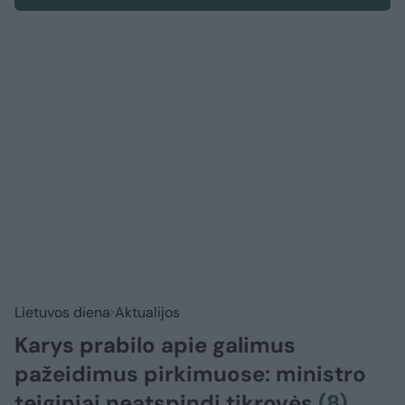
Lietuvos diena
Aktualijos
Karys prabilo apie galimus
pažeidimus pirkimuose: ministro
teiginiai neatspindi tikrovės
(8)