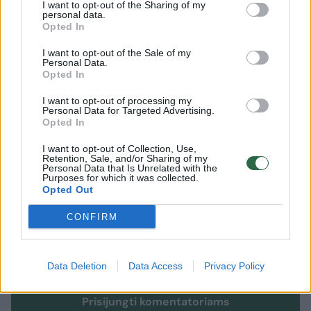
Policija surinko medžiagą ikiteisminiam
I want to opt-out of the Sharing of my
personal data.
tyrimui dėl valstybės simbolių išniekinimo.
Opted In
I want to opt-out of the Sale of my
Personal Data.
Opted In
Vilnius
vėliava
Policija
Rodyti daugiau žymių
I want to opt-out of processing my
Personal Data for Targeted Advertising.
Opted In
Komentuoti po šiuo straipsniu
I want to opt-out of Collection, Use,
Retention, Sale, and/or Sharing of my
Personal Data that Is Unrelated with the
Komentuoti gali tik Lrytas registruoti vartotojai.
Purposes for which it was collected.
Opted Out
Prisijunkite prie registruotų vartotojų
bendruomenės ir bendraukite komentaruose!
CONFIRM
Rodyti komentarus
Data Deletion
Data Access
Privacy Policy
Prisijungti komentatoriams