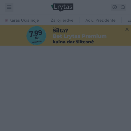
Karas Ukrainoje
Žalioji erdvė
Ačiū, Prezidente
E