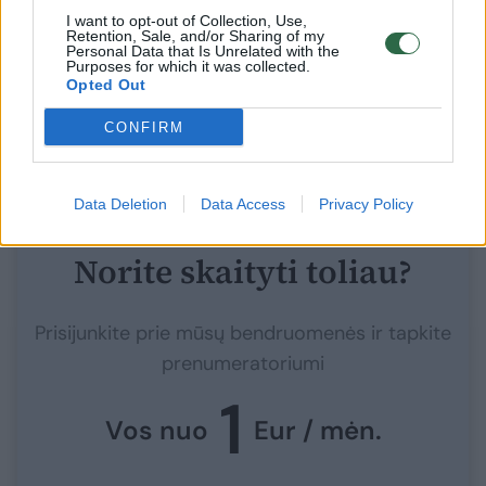
žmona ir parodyti vaiką, kurį reikės prižiūrėti.
I want to opt-out of Collection, Use,
Retention, Sale, and/or Sharing of my
Personal Data that Is Unrelated with the
Kai Aleksandra panoro važiuoti kartu, tas
Purposes for which it was collected.
žmogus pasakė, kad ji yra nereikalinga“, –
Opted Out
„Lietuvos rytui“ papasakojo Aleksandros S.
CONFIRM
motina Jelena.
Data Deletion
Data Access
Privacy Policy
Norite skaityti toliau?
Prisijunkite prie mūsų bendruomenės ir tapkite
prenumeratoriumi
1
Vos nuo
Eur / mėn.