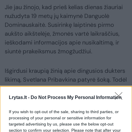
Jie jau žinojo, kad prieš kelias dienas žiauriai
nužudyta 19 metų jų kaimynė Danguolė
Dominauskaitė. Susirinkę laiptinės pirmo
aukšto aikštelėje, žmonės vartė laikraščius,
ieškodami informacijos apie nusikaltimą, ir
siuntė prakeiksmus žmogžudžiui.
Išgirdusi kraupią žinią apie dingusios dukters
likimą, Svetlana Pribavkina patyrė šoką. Todėl
atpažinti merginos galvos į morgą vėlų vakarą
vyko jos pirmasis vyras, kuris buvo
Lrytas.lt -
Do Not Process My Personal Information
Danguolės tėvas.
If you wish to opt-out of the sale, sharing to third parties, or
processing of your personal or sensitive information for
targeted advertising by us, please use the below opt-out
Nužudytosios namiškiai – motina, patėvis
section to confirm your selection. Please note that after your