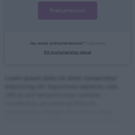
Prenumeruoti
Jau esate prenumeratorius?
Prisijunkite
Kiti prenumeratos planai
Lorem ipsum dolor sit amet consectetur
adipisicing elit. Asperiores sapiente, odio
officiis sed tempore vitae veritatis
repellendus, ad saepe architecto
repudiandae corrupti sit non error illum
consequuntur adipisci dignissimos maxime.