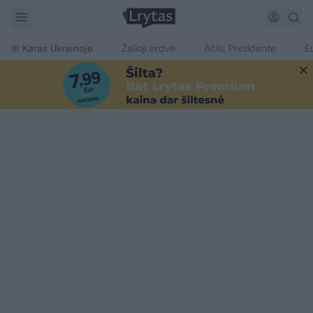
Karas Ukrainoje
Žalioji erdvė
Ačiū, Prezidente
E