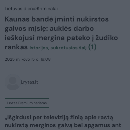
Lietuvos diena
Kriminalai
Kaunas bandė įminti nukirstos
galvos mįslę: auklės darbo
ieškojusi mergina pateko į žudiko
rankas
(1)
Istorijos, sukrėtusios šalį
2025 m. kovo 15 d. 19:08
Lrytas.lt
Lrytas Premium nariams
„Išgirdusi per televiziją žinią apie rastą
nukirstą merginos galvą bei apgamus ant