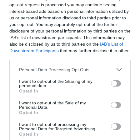
Michailas Pribavkinas bei paauglė sesuo –
opt-out request is processed you may continue seeing
Danguolę paskutinį kartą matė 2004-ųjų
interest-based ads based on personal information utilized by
us or personal information disclosed to third parties prior to
spalio 30-ąją apie 14 val. Mergina ieškojo
your opt-out. You may separately opt-out of the further
auklės darbo. Reklamos laikraštyje
disclosure of your personal information by third parties on the
IAB’s list of downstream participants. This information may
pasirodžius jos skelbimui, paskambino vyras
also be disclosed by us to third parties on the
IAB’s List of
ir pasiūlė prižiūrėti vaiką.
Downstream Participants
that may further disclose it to other
third parties.
Būsimasis darbdavys bei Danguolė susitarė
Personal Data Processing Opt Outs
susitikti V.Krėvės prospekte, prie buvusio
I want to opt-out of the Sharing of my
personal data.
„Pasimatymo“ restorano. Mergina į susitikimą
Opted In
nuėjo kartu su savo kaimyne ir drauge
I want to opt-out of the Sale of my
septyniolikmete Aleksandra S.
Personal Data.
Opted In
I want to opt-out of processing my
„Atvykęs vyras Danguolei pasiūlė nuvažiuoti
Personal Data for Targeted Advertising.
Opted In
pas jį į namus, kur ketino supažindinti su