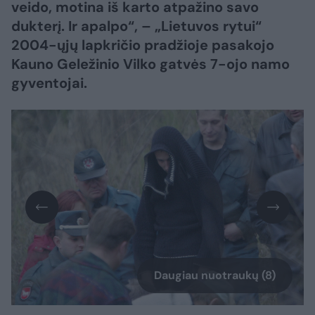
veido, motina iš karto atpažino savo
dukterį. Ir apalpo“, – „Lietuvos rytui“
2004-ųjų lapkričio pradžioje pasakojo
Kauno Geležinio Vilko gatvės 7-ojo namo
gyventojai.
Daugiau nuotraukų (8)