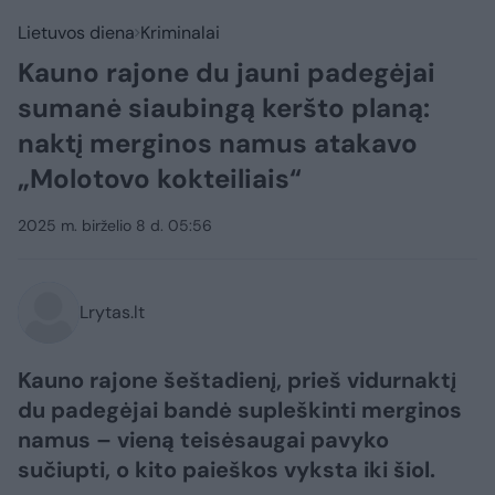
Lietuvos diena
Kriminalai
Kauno rajone du jauni padegėjai
sumanė siaubingą keršto planą:
naktį merginos namus atakavo
„Molotovo kokteiliais“
2025 m. birželio 8 d. 05:56
Lrytas.lt
Kauno rajone šeštadienį, prieš vidurnaktį
du padegėjai bandė supleškinti merginos
namus – vieną teisėsaugai pavyko
sučiupti, o kito paieškos vyksta iki šiol.