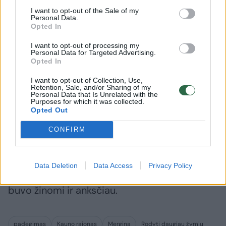
iki 5 metų.
I want to opt-out of the Sale of my
Personal Data.
Opted In
Lrytas duomenimis, mergina anksčiau buvo
I want to opt-out of processing my
Personal Data for Targeted Advertising.
sulaukusi padegėjų grasinimų susidorojimu.
Opted In
I want to opt-out of Collection, Use,
Retention, Sale, and/or Sharing of my
Įtariama, kad jos namus siekta sudeginti iš
Personal Data that Is Unrelated with the
Purposes for which it was collected.
keršto.
Opted Out
CONFIRM
Nukentėjusiajai buvo kilęs didelis pavojus.
Data Deletion
Data Access
Privacy Policy
Pirminiai duomenimis, įtariamieji policijai
buvo žinomi ir anksčiau.
padegimas
Kauno rajonas
Mergina
Rodyti daugiau žymių