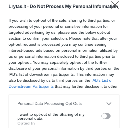
skysčiu.
Lrytas.lt -
Do Not Process My Personal Information
Laimei, tragiškų piktadarystės pasekmių
If you wish to opt-out of the sale, sharing to third parties, or
processing of your personal or sensitive information for
pavyko išvengti – liepsnos buvo laiku
targeted advertising by us, please use the below opt-out
nuslopintos, jos apgadino tik namo fasadą.
section to confirm your selection. Please note that after your
Nuostolis tikslinamas.
opt-out request is processed you may continue seeing
interest-based ads based on personal information utilized by
us or personal information disclosed to third parties prior to
your opt-out. You may separately opt-out of the further
Pareigūnai vieną įtariamųjų operatyviai
disclosure of your personal information by third parties on the
sulaikė, o kitas sekmadienio rytą dar buvo
IAB’s list of downstream participants. This information may
ieškomas.
also be disclosed by us to third parties on the
IAB’s List of
Downstream Participants
that may further disclose it to other
third parties.
Pradėti ikiteisminiai tyrimai pagal LR BK 187
Personal Data Processing Opt Outs
str. 2 d. ir 145 str. 2 d. (svetimo turto
I want to opt-out of the Sharing of my
sugadinimas visuotinai pavojingu būdu ir
personal data.
Opted In
grasinimas nužudyti). Už tai gresia kalėjimas