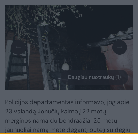
Daugiau nuotraukų (1)
Policijos departamentas informavo, jog apie
23 valandą Jonučių kaime į 22 metų
merginos namą du bendraažiai 25 metų
jaunuoliai namą metė degantį butelį su degiu