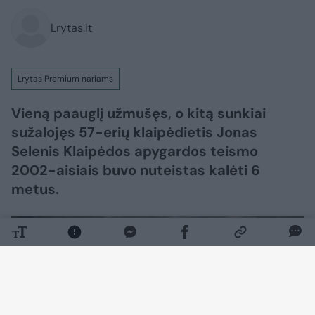
Lrytas.lt
Lrytas Premium nariams
Vieną paauglį užmušęs, o kitą sunkiai
sužalojęs 57-erių klaipėdietis Jonas
Selenis Klaipėdos apygardos teismo
2002-aisiais buvo nuteistas kalėti 6
metus.