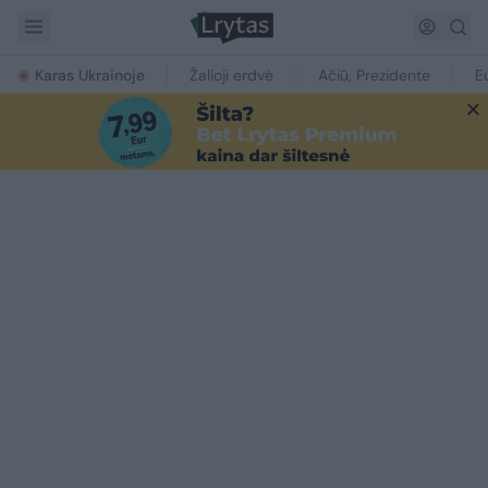
Karas Ukrainoje
Žalioji erdvė
Ačiū, Prezidente
E