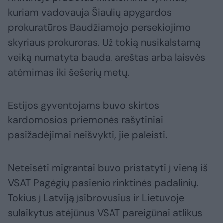
kuriam vadovauja Šiaulių apygardos
prokuratūros Baudžiamojo persekiojimo
skyriaus prokuroras. Už tokią nusikalstamą
veiką numatyta bauda, areštas arba laisvės
atėmimas iki šešerių metų.
Estijos gyventojams buvo skirtos
kardomosios priemonės rašytiniai
pasižadėjimai neišvykti, jie paleisti.
Neteisėti migrantai buvo pristatyti į vieną iš
VSAT Pagėgių pasienio rinktinės padalinių.
Tokius į Latviją įsibrovusius ir Lietuvoje
sulaikytus atėjūnus VSAT pareigūnai atlikus