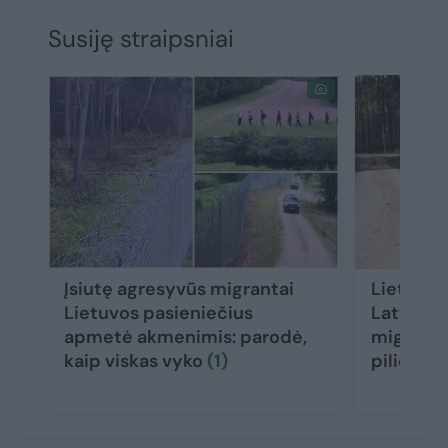
Susiję straipsniai
Įsiutę agresyvūs migrantai
Lietuvoje
Lietuvos pasieniečius
Latvijos 
apmetė akmenimis: parodė,
migrantu
kaip viskas vyko
(1)
pilietis