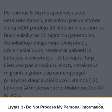
Per pirmus 6 šių metų mėnesius dėl
neteisėto žmonių gabenimo per valstybės
sieną VSAT pradėjo 25 ikiteisminius tyrimus.
Buvo sulaikytas 31 migrantų gabentojas.
Absoliučioje daugumoje tokių atvejų
užsieniečiai buvo neteisėtai gabenti iš
Latvijos, vienu atveju – iš Lenkijos. Tarp
Lietuvos pasieniečių sulaikytų neteisėtus
migrantus gabenusių asmenų pagal
pilietybes daugiausiai buvo Ukrainos (12),
Latvijos (4) ir Lietuvos bei Moldovos (po 3)
piliečių.
Lrytas.lt -
Do Not Process My Personal Information