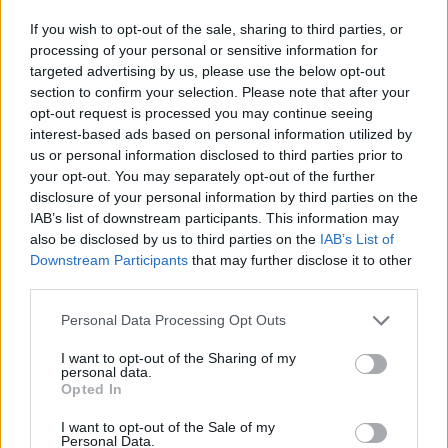
Valstybės sienos apsaugos tarnyba (VSAT)
pasieniečiai
Latvija
Rodyti daugiau žymių
If you wish to opt-out of the sale, sharing to third parties, or
processing of your personal or sensitive information for
targeted advertising by us, please use the below opt-out
section to confirm your selection. Please note that after your
Komentuoti po šiuo straipsniu
opt-out request is processed you may continue seeing
interest-based ads based on personal information utilized by
us or personal information disclosed to third parties prior to
Komentuoti gali tik Lrytas registruoti vartotojai.
your opt-out. You may separately opt-out of the further
Prisijunkite prie registruotų vartotojų
disclosure of your personal information by third parties on the
IAB’s list of downstream participants. This information may
bendruomenės ir bendraukite komentaruose!
also be disclosed by us to third parties on the
IAB’s List of
Downstream Participants
that may further disclose it to other
third parties.
Rodyti komentarus
Personal Data Processing Opt Outs
Prisijungti komentatoriams
I want to opt-out of the Sharing of my
personal data.
Opted In
I want to opt-out of the Sale of my
Personal Data.