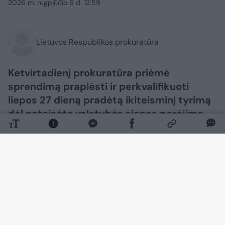
2026 m. rugpjūčio 6 d. 12:59
Lietuvos Respublikos prokuratūra
Ketvirtadienį prokuratūra priėmė
sprendimą praplėsti ir perkvalifikuoti
liepos 27 dieną pradėtą ikiteisminį tyrimą
dėl neteisėto valstybės sienos perėjimo
Varėnos pasienio rinktinės Kapčiamiesčio
pasienio užkardos veikimo teritorijoje.