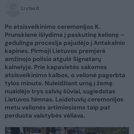
Lrytas.lt
Po atsisveikinimo ceremonijos K.
Prunskienė išlydima į paskutinę kelionę –
gedulinga procesija pajudėjo į Antakalnio
kapines. Pirmoji Lietuvos premjerė
amžinojo poilsio atgulė Signatarų
kalnelyje. Prie kapavietės sakomos
atsisveikinimo kalbos, o velionė pagerbta
tylos minute. Nuleidžiant urną į žemę
nuaidėjo trys salvių šūviai, sugiedotas
Lietuvos himnas. Laidotuvių ceremonijos
metu velionės artimiesiems taip pat
perduota valstybės vėliava.