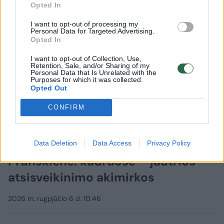
Opted In
I want to opt-out of processing my
Personal Data for Targeted Advertising.
Opted In
I want to opt-out of Collection, Use,
Retention, Sale, and/or Sharing of my
Personal Data that Is Unrelated with the
Purposes for which it was collected.
Opted Out
CONFIRM
Lietuvos diena
Aktualijos
Lietuva atsisveikino su K.
Data Deletion
Data Access
Privacy Policy
Prunskiene: kadruose – jautrios
atsisveikinimo akimirkos
2026 m. rugpjūčio 6 d. 10:46