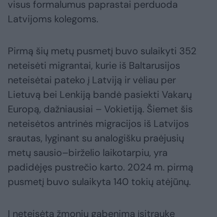
visus formalumus paprastai perduoda
Latvijoms kolegoms.
Pirmą šių metų pusmetį buvo sulaikyti 352
neteisėti migrantai, kurie iš Baltarusijos
neteisėtai pateko į Latviją ir vėliau per
Lietuvą bei Lenkiją bandė pasiekti Vakarų
Europą, dažniausiai – Vokietiją. Šiemet šis
neteisėtos antrinės migracijos iš Latvijos
srautas, lyginant su analogišku praėjusių
metų sausio–birželio laikotarpiu, yra
padidėjęs pustrečio karto. 2024 m. pirmą
pusmetį buvo sulaikyta 140 tokių atėjūnų.
Į neteisėtą žmonių gabenimą įsitraukę