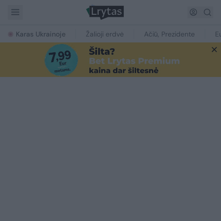
Karas Ukrainoje
Žalioji erdvė
Ačiū, Prezidente
E