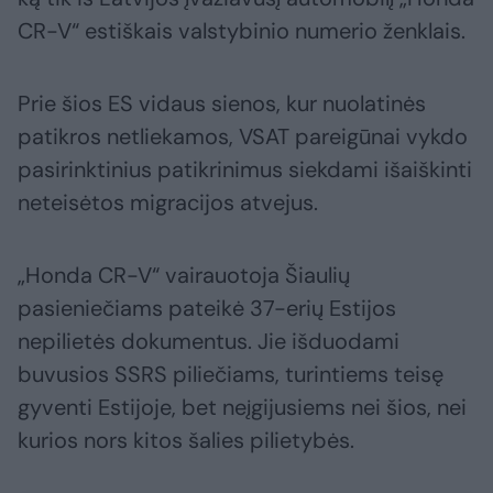
CR-V“ estiškais valstybinio numerio ženklais.
Prie šios ES vidaus sienos, kur nuolatinės
patikros netliekamos, VSAT pareigūnai vykdo
pasirinktinius patikrinimus siekdami išaiškinti
neteisėtos migracijos atvejus.
„Honda CR-V“ vairauotoja Šiaulių
pasieniečiams pateikė 37-erių Estijos
nepilietės dokumentus. Jie išduodami
buvusios SSRS piliečiams, turintiems teisę
gyventi Estijoje, bet neįgijusiems nei šios, nei
kurios nors kitos šalies pilietybės.