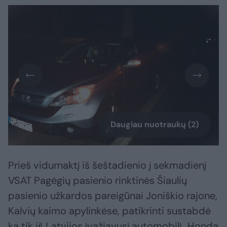
Daugiau nuotraukų (2)
Prieš vidurnaktį iš šeštadienio į sekmadienį
VSAT Pagėgių pasienio rinktinės Šiaulių
pasienio užkardos pareigūnai Joniškio rajone,
Kalvių kaimo apylinkėse, patikrinti sustabdė
ką tik iš Latvijos įvažiavusį automobilį „Honda