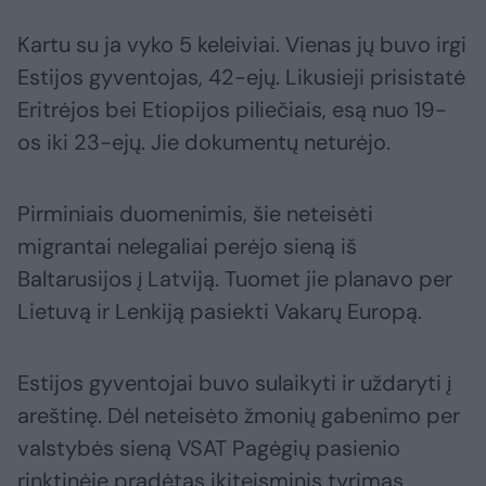
Kartu su ja vyko 5 keleiviai. Vienas jų buvo irgi
Estijos gyventojas, 42-ejų. Likusieji prisistatė
Eritrėjos bei Etiopijos piliečiais, esą nuo 19-
os iki 23-ejų. Jie dokumentų neturėjo.
Pirminiais duomenimis, šie neteisėti
migrantai nelegaliai perėjo sieną iš
Baltarusijos į Latviją. Tuomet jie planavo per
Lietuvą ir Lenkiją pasiekti Vakarų Europą.
Estijos gyventojai buvo sulaikyti ir uždaryti į
areštinę. Dėl neteisėto žmonių gabenimo per
valstybės sieną VSAT Pagėgių pasienio
rinktinėje pradėtas ikiteisminis tyrimas,