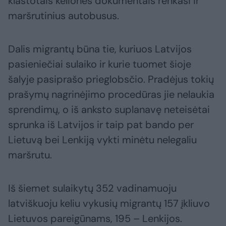
klastotais kelionės dokumentais renkasi ir
maršrutinius autobusus.
Dalis migrantų būna tie, kuriuos Latvijos
pasieniečiai sulaiko ir kurie tuomet šioje
šalyje pasiprašo prieglobsčio. Pradėjus tokių
prašymų nagrinėjimo procedūras jie nelaukia
sprendimų, o iš anksto suplanavę neteisėtai
sprunka iš Latvijos ir taip pat bando per
Lietuvą bei Lenkiją vykti minėtu nelegaliu
maršrutu.
Iš šiemet sulaikytų 352 vadinamuoju
latviškuoju keliu vykusių migrantų 157 įkliuvo
Lietuvos pareigūnams, 195 – Lenkijos.