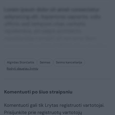
Lorem ipsum dolor sit amet consectetur
adipisicing elit. Asperiores sapiente, odio
officiis sed tempore vitae veritatis
repellendus, ad saepe architecto
repudiandae corrupti sit non error illum
consequuntur adipisci dignissimos maxime.
Algirdas Stončaitis
Seimas
Seimo kanceliarija
Rodyti daugiau žymių
Komentuoti po šiuo straipsniu
Komentuoti gali tik Lrytas registruoti vartotojai.
Prisijunkite prie registruotų vartotojų