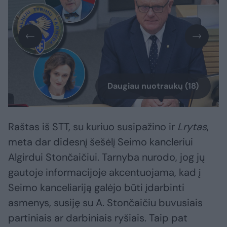
Daugiau nuotraukų (18)
Raštas iš STT, su kuriuo susipažino ir
Lrytas
,
meta dar didesnį šešėlį Seimo kancleriui
Algirdui Stončaičiui. Tarnyba nurodo, jog jų
gautoje informacijoje akcentuojama, kad į
Seimo kanceliariją galėjo būti įdarbinti
asmenys, susiję su A. Stončaičiu buvusiais
partiniais ar darbiniais ryšiais. Taip pat