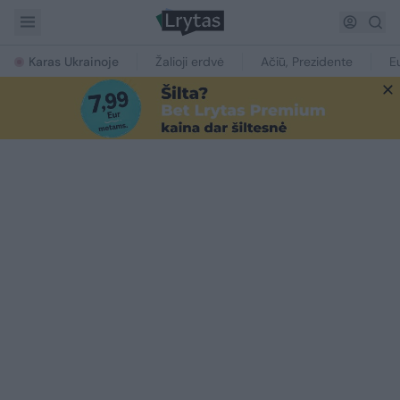
Karas Ukrainoje
Žalioji erdvė
Ačiū, Prezidente
E