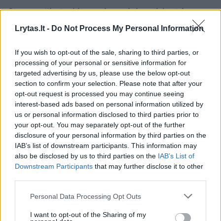
Su panašiu įvykiu ugniagesiai susidūrė ir
sekmadienį.
Lrytas.lt -
Do Not Process My Personal Information
If you wish to opt-out of the sale, sharing to third parties, or
processing of your personal or sensitive information for
Susiję straipsniai
targeted advertising by us, please use the below opt-out
section to confirm your selection. Please note that after your
opt-out request is processed you may continue seeing
interest-based ads based on personal information utilized by
us or personal information disclosed to third parties prior to
your opt-out. You may separately opt-out of the further
disclosure of your personal information by third parties on the
IAB’s list of downstream participants. This information may
also be disclosed by us to third parties on the
IAB’s List of
Downstream Participants
that may further disclose it to other
third parties.
Mažeikiuose išgelbėti du
Varėnos 
Personal Data Processing Opt Outs
upėje skendę vaikai
išsiveržu
I want to opt-out of the Sharing of my
5 žmonė