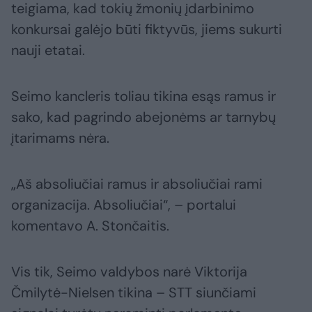
teigiama, kad tokių žmonių įdarbinimo
konkursai galėjo būti fiktyvūs, jiems sukurti
nauji etatai.
Seimo kancleris toliau tikina esąs ramus ir
sako, kad pagrindo abejonėms ar tarnybų
įtarimams nėra.
„Aš absoliučiai ramus ir absoliučiai rami
organizacija. Absoliučiai“, – portalui
komentavo A. Stončaitis.
Vis tik, Seimo valdybos narė Viktorija
Čmilytė-Nielsen tikina – STT siunčiami