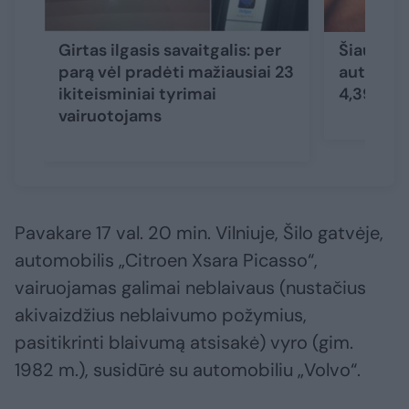
Girtas ilgasis savaitgalis: per
Šiauliuo
parą vėl pradėti mažiausiai 23
automobi
ikiteisminiai tyrimai
4,39 pro
vairuotojams
Pavakare 17 val. 20 min. Vilniuje, Šilo gatvėje,
automobilis „Citroen Xsara Picasso“,
vairuojamas galimai neblaivaus (nustačius
akivaizdžius neblaivumo požymius,
pasitikrinti blaivumą atsisakė) vyro (gim.
1982 m.), susidūrė su automobiliu „Volvo“.