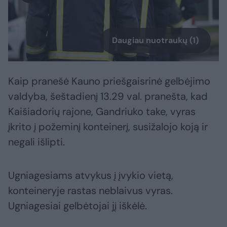
Daugiau nuotraukų (1)
Kaip pranešė Kauno priešgaisrinė gelbėjimo
valdyba, šeštadienį 13.29 val. pranešta, kad
Kaišiadorių rajone, Gandriuko take, vyras
įkrito į požeminį konteinerį, susižalojo koją ir
negali išlipti.
Ugniagesiams atvykus į įvykio vietą,
konteineryje rastas neblaivus vyras.
Ugniagesiai gelbėtojai jį iškėlė.