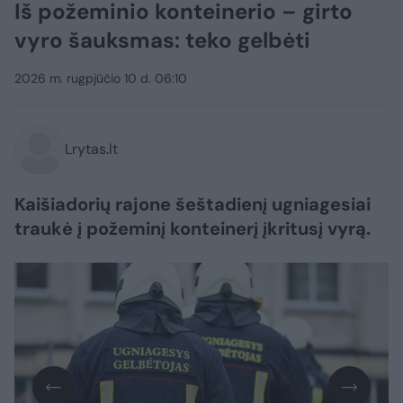
Iš požeminio konteinerio – girto
vyro šauksmas: teko gelbėti
2026 m. rugpjūčio 10 d. 06:10
Lrytas.lt
Kaišiadorių rajone šeštadienį ugniagesiai
traukė į požeminį konteinerį įkritusį vyrą.