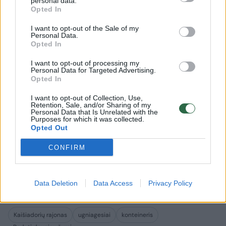
personal data.
Opted In
I want to opt-out of the Sale of my
Personal Data.
Opted In
I want to opt-out of processing my
15.04 val. gautas pranešimas, kad Kaune,
Personal Data for Targeted Advertising.
Opted In
Šiaurės prospekte, į garažo duobę įkrito ir iš
I want to opt-out of Collection, Use,
jos išlipti negalintis vyras.
Retention, Sale, and/or Sharing of my
Personal Data that Is Unrelated with the
Purposes for which it was collected.
Opted Out
Nukentėjusysis rastas sąmoningas. Jam
CONFIRM
uždėtas kaklo įtvaras, asmuo paguldytas ant
specialiųjų kietųjų neštuvų, saugiai iškeltas iš
duobės ir perduotas medikams.
Data Deletion
Data Access
Privacy Policy
Kaišiadorių rajonas
ugniagesiai
konteineris