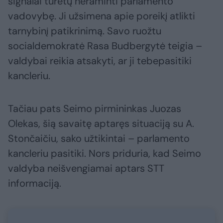
signalai turėtų neraminti parlamento
vadovybę. Ji užsimena apie poreikį atlikti
tarnybinį patikrinimą. Savo ruožtu
socialdemokratė Rasa Budbergytė teigia –
valdybai reikia atsakyti, ar ji tebepasitiki
kancleriu.
Tačiau pats Seimo pirmininkas Juozas
Olekas, šią savaitę aptaręs situaciją su A.
Stončaičiu, sako užtikintai – parlamento
kancleriu pasitiki. Nors priduria, kad Seimo
valdyba neišvengiamai aptars STT
informaciją.