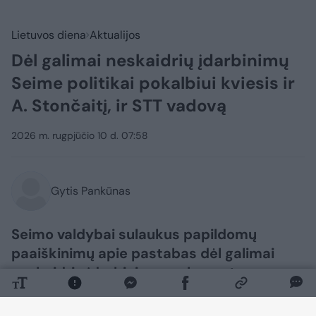
Lietuvos diena
Aktualijos
Dėl galimai neskaidrių įdarbinimų
Seime politikai pokalbiui kviesis ir
A. Stončaitį, ir STT vadovą
2026 m. rugpjūčio 10 d. 07:58
Gytis Pankūnas
Seimo valdybai sulaukus papildomų
paaiškinimų apie pastabas dėl galimai
neskaidrių įdarbinimo parlamento
kanceliarijoje procedūrų, politikai
pasikalbėti kviesis ir Seimo kanclerį