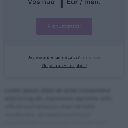
1
Vos nuo
Eur / mėn.
Prenumeruoti
Jau esate prenumeratorius?
Prisijunkite
Kiti prenumeratos planai
Lorem ipsum dolor sit amet consectetur
adipisicing elit. Asperiores sapiente, odio
officiis sed tempore vitae veritatis
repellendus, ad saepe architecto
repudiandae corrupti sit non error illum