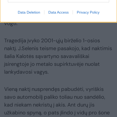
Sunkiai sužeistas 15-metis Algirdas Š.
Data Deletion
Data Access
Privacy Policy
pasveiko ir teisme stengėsi paneigti, kad ėjo
vogti.
Tragedija įvyko 2001-ųjų birželio 1-osios
naktį. J.Selenis teisme pasakojo, kad naktimis
šalia Kalotės sąvartyno savavališkai
įsirengtoje jo metalo supirktuvėje nuolat
lankydavosi vagys.
Vieną naktį nusprendęs pabudėti, vyriškis
savo automobilį paliko toliau nuo sandėlio,
kad niekam nekristų į akis. Ant durų jis
užkabino spyną, o pats įlindo į vidų pro šone