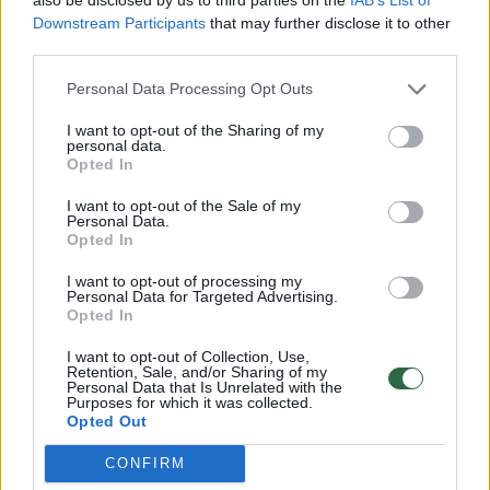
Downstream Participants
that may further disclose it to other
third parties.
Personal Data Processing Opt Outs
I want to opt-out of the Sharing of my
personal data.
Opted In
I want to opt-out of the Sale of my
Personal Data.
Daugiau nuotraukų (3)
Opted In
I want to opt-out of processing my
Personal Data for Targeted Advertising.
Kretingalės pagrindinės mokyklos moksleivio
Opted In
keturiolikmečio Manto P., kuris žuvo nuo
I want to opt-out of Collection, Use,
Retention, Sale, and/or Sharing of my
J.Selenio smūgių metaliniu strypu, tėvas
Personal Data that Is Unrelated with the
Purposes for which it was collected.
teisiamajam prašė mirties bausmės, o
Opted Out
prokurorė – 14 metų nelaisvės.
CONFIRM