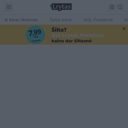
Karas Ukrainoje
Žalioji erdvė
Ačiū, Prezidente
E