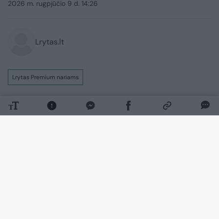
2026 m. rugpjūčio 9 d. 14:26
Lrytas.lt
Lrytas Premium nariams
Neaiškiems kariniams dronams kelis
kartus pažeidus Lietuvos erdvę vis garsiau
kalbama apie būtinybę nuo jų apsiginti.
Tokios įrangos Lietuvoje jau yra, tačiau
pripažįstama, kad dar yra kur tobulėti.