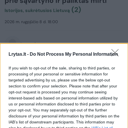
prie sąvartyno ir paliktas mirti
(2)
Istorijos, sukrėtusios Lietuvą
2026 m. rugpjūčio 8 d. 18:00
Lrytas.lt
Lrytas.lt -
Do Not Process My Personal Information
Lrytas Premium nariams
If you wish to opt-out of the sale, sharing to third parties, or
processing of your personal or sensitive information for
Vieną paauglį užmušęs, o kitą sunkiai
targeted advertising by us, please use the below opt-out
sužalojęs 57-erių klaipėdietis Jonas
section to confirm your selection. Please note that after your
opt-out request is processed you may continue seeing
Selenis Klaipėdos apygardos teismo
interest-based ads based on personal information utilized by
2002-aisiais buvo nuteistas kalėti 6
us or personal information disclosed to third parties prior to
metus.
your opt-out. You may separately opt-out of the further
disclosure of your personal information by third parties on the
IAB’s list of downstream participants. This information may
also be disclosed by us to third parties on the
IAB’s List of