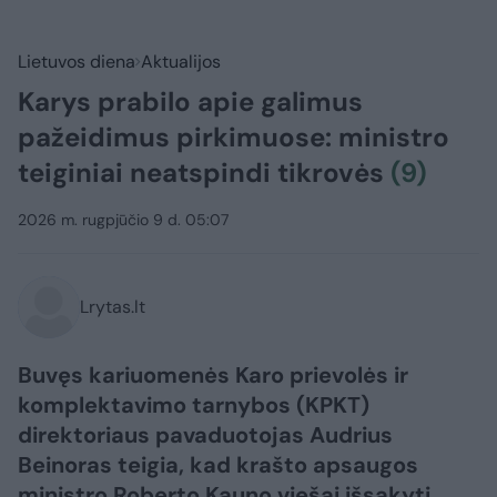
Lietuvos diena
Aktualijos
Karys prabilo apie galimus
pažeidimus pirkimuose: ministro
teiginiai neatspindi tikrovės
(9)
2026 m. rugpjūčio 9 d. 05:07
Lrytas.lt
Buvęs kariuomenės Karo prievolės ir
komplektavimo tarnybos (KPKT)
direktoriaus pavaduotojas Audrius
Beinoras teigia, kad krašto apsaugos
ministro Roberto Kauno viešai išsakyti