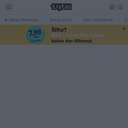
Karas Ukrainoje
Žalioji erdvė
Ačiū, Prezidente
E