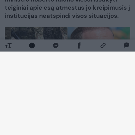
teiginiai apie esą atmestus jo kreipimusis į
institucijas neatspindi visos situacijos.
Daugiau nuotraukų (1)
„Dvi administracinės bylos iš tikrųjų vis dar
yra nagrinėjimo stadijoje, viena iš turi jau