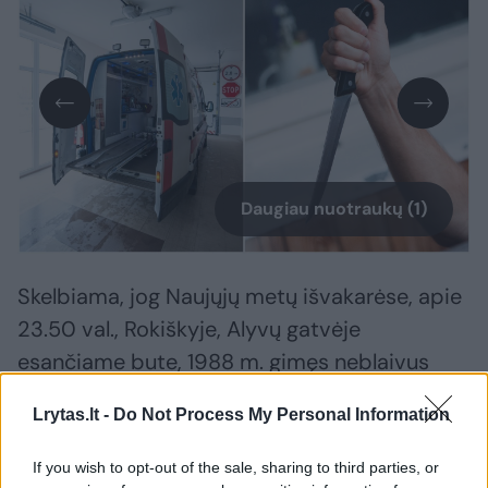
Daugiau nuotraukų (1)
Skelbiama, jog Naujųjų metų išvakarėse, apie
23.50 val., Rokiškyje, Alyvų gatvėje
esančiame bute, 1988 m. gimęs neblaivus
(3,06 prom.) vyras peiliu sužalojo 1969 m.
Lrytas.lt -
Do Not Process My Personal Information
gimusią neblaivią (2,98 prom.) moterį. Ji
buvo paguldyta į ligoninę. Įtariamasis
If you wish to opt-out of the sale, sharing to third parties, or