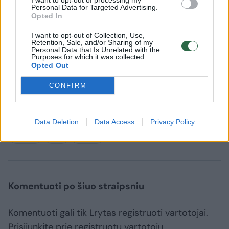
I want to opt-out of processing my
išgertuvių metu 1952 m. gimęs neblaivus
Personal Data for Targeted Advertising.
Opted In
(2,40 prom.) vyras peiliu sužalojo 1984 m. ir
I want to opt-out of Collection, Use,
1994 m. gimusius vyrus, kurie dėl sužalojimų
Retention, Sale, and/or Sharing of my
Personal Data that Is Unrelated with the
buvo pristatyti į ligoninę. Įtariamasis
Purposes for which it was collected.
Opted Out
uždarytas į areštinę. Pradėtas ikiteisminis
tyrimas dėl fizinio skausmo sukėlimo ar
CONFIRM
nežymaus sveikatos sutrikdymo.
Data Deletion
Data Access
Privacy Policy
Ligoninė
peilis
sužalojo
Rodyti daugiau žymių
Komentuoti po šiuo straipsniu
Komentuoti gali tik Lrytas registruoti vartotojai.
Prisijunkite prie registruotų vartotojų