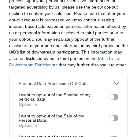
uždarytas į areštinę. Pradėtas ikiteisminis
processing of your personal or sensitive information for
targeted advertising by us, please use the below opt-out
tyrimas dėl fizinio skausmo sukėlimo ar
section to confirm your selection. Please note that after your
nežymaus sveikatos sutrikdymo.
opt-out request is processed you may continue seeing
interest-based ads based on personal information utilized by
us or personal information disclosed to third parties prior to
Kiek anksčiau, apie 20 val., į Kėdainių ligoninę
your opt-out. You may separately opt-out of the further
disclosure of your personal information by third parties on the
iš savo namų Kėdainiuose, Šėtos gatvėje,
IAB’s list of downstream participants. This information may
buvo pristatytas ir paguldytas 1981 m. gimęs
also be disclosed by us to third parties on the
IAB’s List of
Downstream Participants
that may further disclose it to other
vyras, kuris paaiškino, kad tą pačią dieną
third parties.
apie 19.20 val. namuose išgertuvių metu
Personal Data Processing Opt Outs
peiliu susižalojo tyčia. Surinkta medžiaga dėl
fizinio skausmo sukėlimo ar nežymaus
I want to opt-out of the Sharing of my
personal data.
sveikatos sutrikdymo.
Opted In
I want to opt-out of the Sale of my
Personal Data.
Tuo metu ketvirtadienį paryčiais, apie 3.48
Opted In
val., Trakų rajone, Aukštųjų Semeniukų kaime,