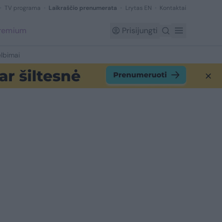
TV programa
Laikraščio prenumerata
Lrytas EN
Kontaktai
Premium
Prisijungti
lbimai