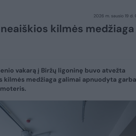
2026 m. sausio 19 d.
ta neaiškios kilmės medžiaga
nio vakarą į Biržų ligoninę buvo atvežta
s kilmės medžiaga galimai apnuodyta garb
moteris.