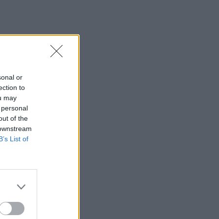
sonal or
ection to
ou may
 personal
out of the
 downstream
B’s List of