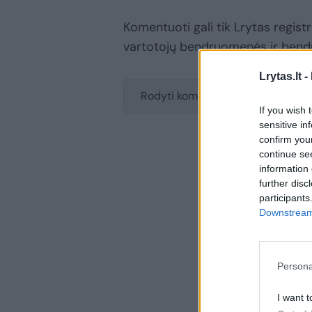
Komentuoti gali tik Lrytas registru
vartotojų bendruomenės ir bend
Lrytas.lt -
Rodyti komentarus
If you wish 
sensitive in
confirm you
continue se
information 
further disc
participants
Downstream 
Persona
I want t