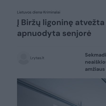
Lietuvos diena
Kriminalai
Į Biržų ligoninę atvež
apnuodyta senjorė
Sekmadie
Lrytas.lt
neaiškio
amžiaus 