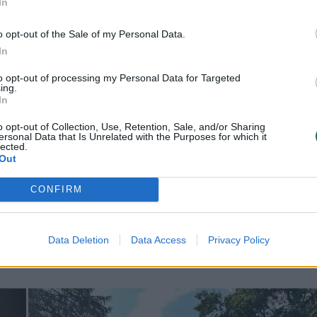
In
o opt-out of the Sale of my Personal Data.
2026 m. rugpjūčio 6 d.
In
 nutrenkė vyrą – greitosios
to opt-out of processing my Personal Data for Targeted
, tačiau padėti niekas
ing.
In
o opt-out of Collection, Use, Retention, Sale, and/or Sharing
ersonal Data that Is Unrelated with the Purposes for which it
lected.
Out
CONFIRM
 policijos pareigūnai aiškinasi aplinkybes
, kuomet elektra galėjo nutrenkti 41 metų
eitosios pagalbos medikai vyriškį dar bandė
Data Deletion
Data Access
Privacy Policy
, tačiau jam padėti jau niekas nebegalėjo.