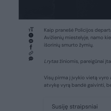
Kaip pranešė Policijos departa
Avižienių miestelyje, namo ki
išorinių smurto žymių.
Lrytas
žiniomis, pareigūnai įtar
Visų pirma į įvykio vietą vyro
atvykę vyrą bandė gaivinti, b
Susiję straipsniai