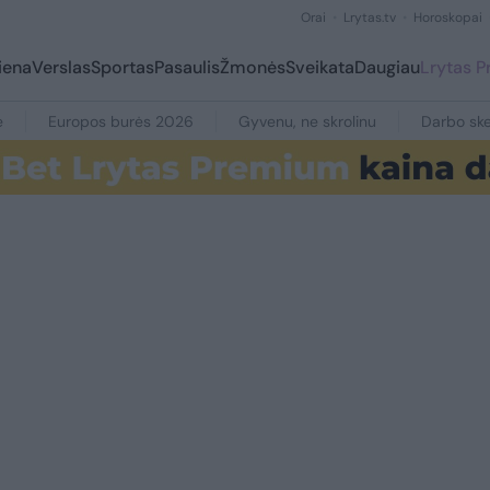
Orai
Lrytas.tv
Horoskopai
iena
Verslas
Sportas
Pasaulis
Žmonės
Sveikata
Daugiau
Lrytas 
e
Europos burės 2026
Gyvenu, ne skrolinu
Darbo ske