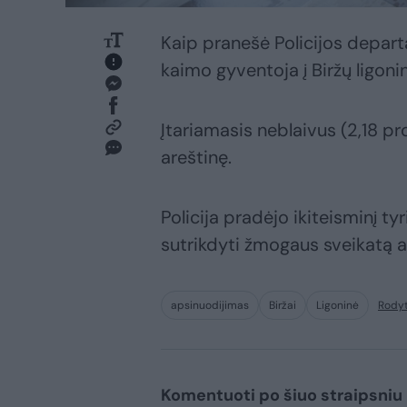
Kaip pranešė Policijos depar
kaimo gyventoja į Biržų ligoni
Įtariamasis neblaivus (2,18 pr
areštinę.
Policija pradėjo ikiteisminį t
sutrikdyti žmogaus sveikatą 
apsinuodijimas
Biržai
Ligoninė
Rodyt
Komentuoti po šiuo straipsniu