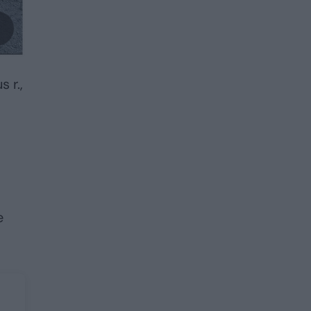
 r.,
e