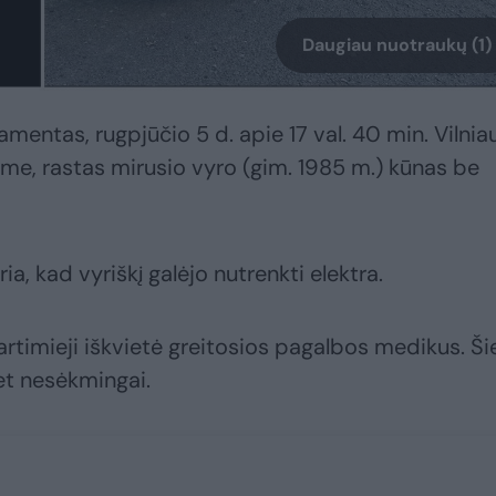
Daugiau nuotraukų (1)
mentas, rugpjūčio 5 d. apie 17 val. 40 min. Vilniaus
eme, rastas mirusio vyro (gim. 1985 m.) kūnas be
ia, kad vyriškį galėjo nutrenkti elektra.
 artimieji iškvietė greitosios pagalbos medikus. Ši
et nesėkmingai.