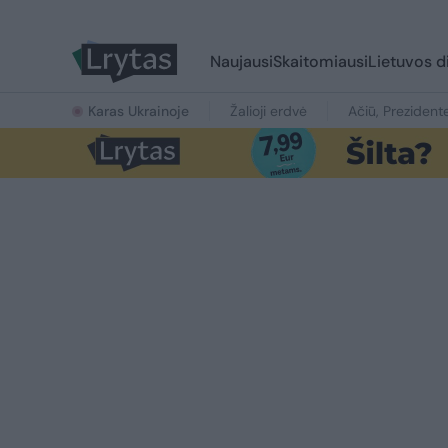
Naujausi
Skaitomiausi
Lietuvos d
Karas Ukrainoje
Žalioji erdvė
Ačiū, Prezident