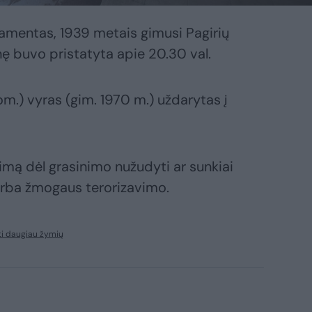
tamentas, 1939 metais gimusi Pagirių
nę buvo pristatyta apie 20.30 val.
om.) vyras (gim. 1970 m.) uždarytas į
yrimą dėl grasinimo nužudyti ar sunkiai
arba žmogaus terorizavimo.
i daugiau žymių