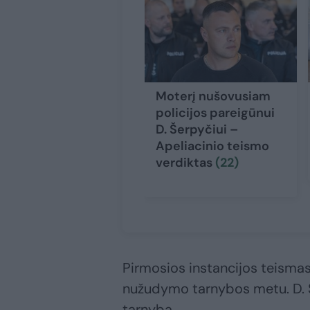
Moterį nušovusiam
policijos pareigūnui
D. Šerpyčiui –
Apeliacinio teismo
verdiktas
(22)
Pirmosios instancijos teismas
nužudymo tarnybos metu. D. Š
tarnyba.