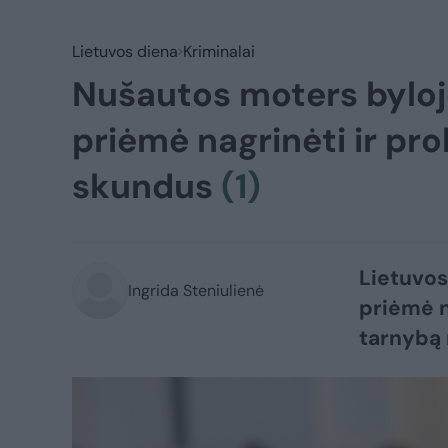
Lietuvos diena
Kriminalai
Nušautos moters byloj
priėmė nagrinėti ir pro
skundus
(1)
Lietuvos
Ingrida Steniulienė
priėmė n
tarnybą