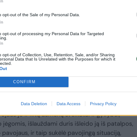
In
o opt-out of the Sale of my Personal Data.
In
 jog apeliacinės instancijos teismas neatskyrė
to opt-out of processing my Personal Data for Targeted
nuo būtinosios ginties ribų vertinimo ir nepateikė
ing.
In
idžiančių patikrinti, ar šaunamojo ginklo
o opt-out of Collection, Use, Retention, Sale, and/or Sharing
imtimi ir intensyvumu buvo neišvengiamai būtin
ersonal Data that Is Unrelated with the Purposes for which it
lected.
Out
 policijos pareigūnai turėjo pilną informaciją ap
CONFIRM
ojingumą, tačiau ne tik nesiėmė reikiamų atsargu
jog neturi visų reikiamų fizinių prievartos priemon
Data Deletion
Data Access
Privacy Policy
 kaip sulaikyti peiliu ginkluotą psichikos sutriki
ojaus jo ir kitų asmenų sveikatai ir gyvybei,
jėgomis, išlauždami duris išleido ją iš patalpos,
 pavojaus, ir taip sukėlė pavojingą situaciją,