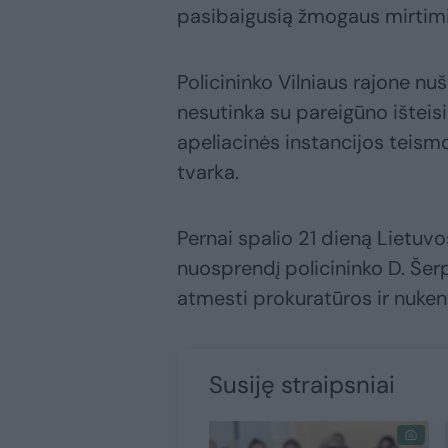
pasibaigusią žmogaus mirtimi
Policininko Vilniaus rajone nuš
nesutinka su pareigūno išteis
apeliacinės instancijos teismo
tvarka.
Pernai spalio 21 dieną Lietuvos
nuosprendį policininko D. Še
atmesti prokuratūros ir nuken
Susiję straipsniai