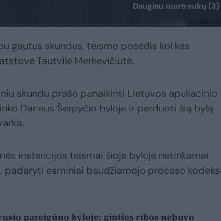
Daugiau nuotraukų (3)
abu gautus skundus, teismo posėdis kol kas
 atstovė Tautvilė Merkevičiūtė.
niu skundu prašo panaikinti Lietuvos apeliacinio
ninko Dariaus Šerpyčio byloje ir perduoti šią bylą
varka.
ės instancijos teismai šioje byloje netinkamai
ą, padaryti esminiai baudžiamojo proceso kodeks
usio pareigūno byloje: ginties ribos nebuvo