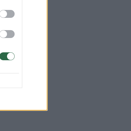
as.
ie
mo
ių,
mų