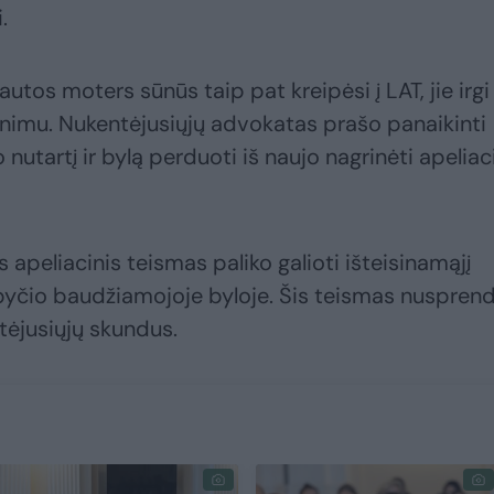
.
autos moters sūnūs taip pat kreipėsi į LAT, jie irgi
inimu. Nukentėjusiųjų advokatas prašo panaikinti
 nutartį ir bylą perduoti iš naujo nagrinėti apeliac
 apeliacinis teismas paliko galioti išteisinamąjį
rpyčio baudžiamojoje byloje. Šis teismas nuspren
tėjusiųjų skundus.