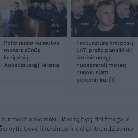
Policininko nušautos
Prokuratūra kreipėsi į
moters sūnūs
LAT, prašo panaikinti
kreipėsi į
išteisinamąjį
Aukščiausiąjį Teismą
nuosprendį moterį
nušovusiam
policininkui
(1)
 nutraukė policininkui iškeltą bylą dėl žmogaus
erpytis buvo išteisintas ir dėl piktnaudžiavimo