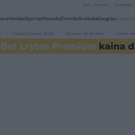
Orai
Lrytas.tv
Horoskopai
iena
Verslas
Sportas
Pasaulis
Žmonės
Sveikata
Daugiau
Lrytas 
e
Europos burės 2026
Gyvenu, ne skrolinu
Darbo ske