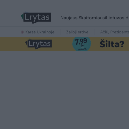
Naujausi
Skaitomiausi
Lietuvos d
Karas Ukrainoje
Žalioji erdvė
Ačiū, Prezident