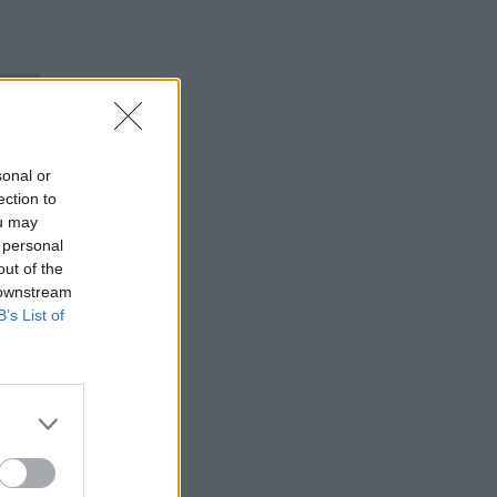
sonal or
ection to
ou may
 personal
out of the
 downstream
B’s List of