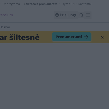
TV programa
Laikraščio prenumerata
Lrytas EN
Kontaktai
Premium
Prisijungti
lbimai