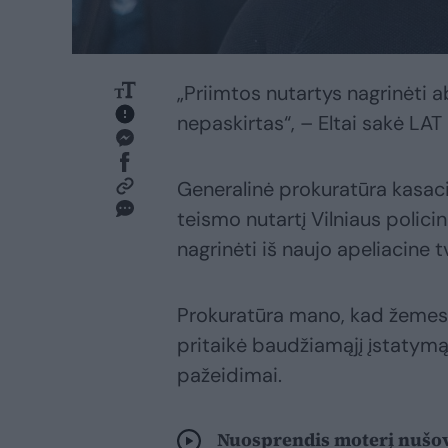
„Priimtos nutartys nagrinėti 
nepaskirtas“, – Eltai sakė LAT
Generalinė prokuratūra kasaci
teismo nutartį Vilniaus polici
nagrinėti iš naujo apeliacine t
Prokuratūra mano, kad žemesn
pritaikė baudžiamąjį įstatym
pažeidimai.
Nuosprendis moterį nušov