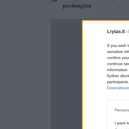
peržengtos
Lrytas.lt -
If you wish 
sensitive in
confirm you
continue se
information 
further disc
participants
Downstream 
Persona
I want t