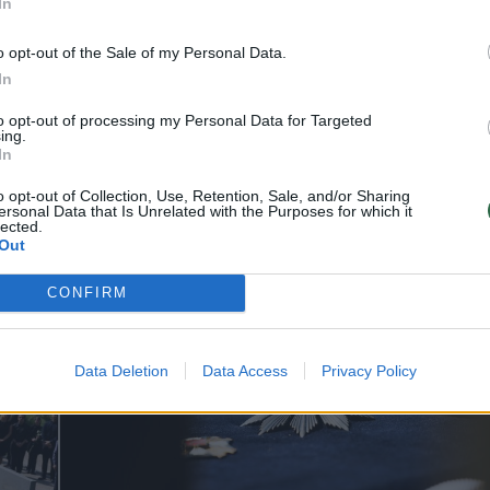
In
o opt-out of the Sale of my Personal Data.
In
to opt-out of processing my Personal Data for Targeted
ing.
dienio popietę Vilniaus Antakalnio kapinėse
In
ų kalnelyje, amžinojo poilsio atgulė pirmosi
o opt-out of Collection, Use, Retention, Sale, and/or Sharing
usomos Lietuvos Vyriausybės premjerė,
ersonal Data that Is Unrelated with the Purposes for which it
lected.
usomybės Akto signatarė Kazimira Danutė
Out
nė.
CONFIRM
Data Deletion
Data Access
Privacy Policy