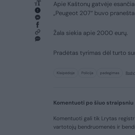
Apie Kaštonų gatvėje esanči
„Peugeot 207“ buvo pranešta 
Žala siekia apie 2000 eurų.
Pradėtas tyrimas dėl turto su
Klaipėdoje
Policija
padegimas
Rodyt
Komentuoti po šiuo straipsniu
Komentuoti gali tik Lrytas registru
vartotojų bendruomenės ir bend