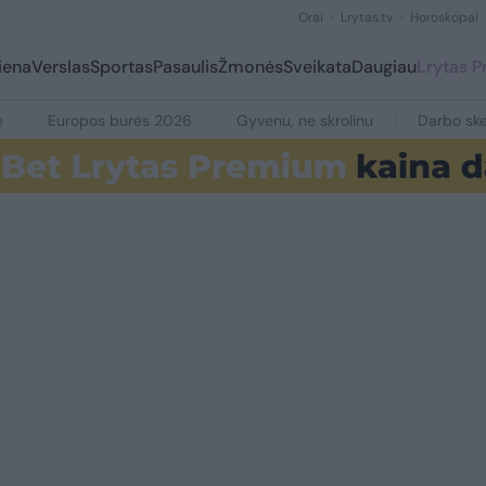
Orai
Lrytas.tv
Horoskopai
iena
Verslas
Sportas
Pasaulis
Žmonės
Sveikata
Daugiau
Lrytas 
e
Europos burės 2026
Gyvenu, ne skrolinu
Darbo ske