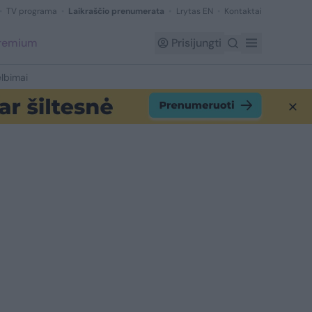
TV programa
Laikraščio prenumerata
Lrytas EN
Kontaktai
Premium
Prisijungti
lbimai