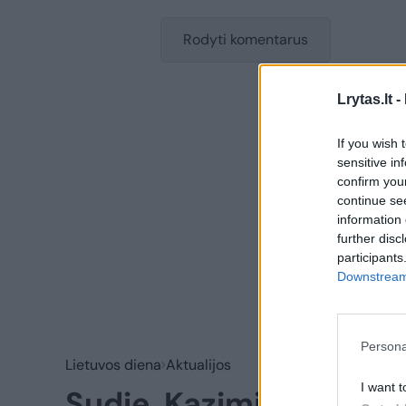
Rodyti komentarus
Lrytas.lt -
If you wish 
sensitive in
confirm you
continue se
information 
further disc
participants
Downstream 
Persona
Lietuvos diena
Aktualijos
I want t
Sudie, Kazimira: Lietuv