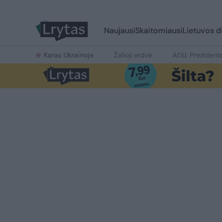
Naujausi
Skaitomiausi
Lietuvos d
Karas Ukrainoje
Žalioji erdvė
Ačiū, Prezident