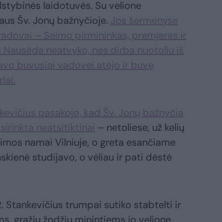
lstybinės laidotuvės. Su velione
iaus Šv. Jonų bažnyčioje.
Jos šermenyse
 vadovai – Seimo pirmininkas, premjeras ir
s Nausėda neatvyko, nes dirba nuotoliu iš
avo buvusiai vadovei atėjo ir buvę
iai.
kevičius pasakojo, kad Šv. Jonų bažnyčia
irinkta neatsitiktinai
– netoliese, už kelių
šeimos namai Vilniuje, o greta esančiame
nskienė studijavo, o vėliau ir pati dėstė
R. Stankevičius trumpai sutiko stabtelti ir
ems, gražiu žodžiu minintiems jo velionę