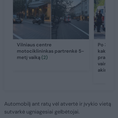
Vilniaus centre
Po 3 gyv
motociklininkas partrenkė 5-
kaktomuš
metį vaiką
(2)
prabilo 
vairuotoj
akimirks
Automobilį ant ratų vėl atvertė ir įvykio vietą
sutvarkė ugniagesiai gelbėtojai.