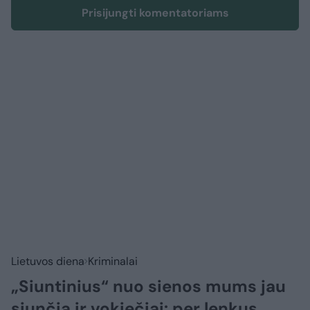
Prisijungti komentatoriams
Lietuvos diena
Kriminalai
„Siuntinius“ nuo sienos mums jau
siunčia ir vokiečiai: per lenkus