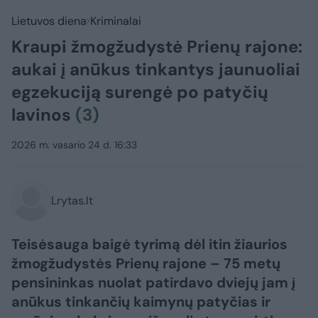
Lietuvos diena
Kriminalai
Kraupi žmogžudystė Prienų rajone:
aukai į anūkus tinkantys jaunuoliai
egzekuciją surengė po patyčių
lavinos
(3)
2026 m. vasario 24 d. 16:33
Lrytas.lt
Teisėsauga baigė tyrimą dėl itin žiaurios
žmogžudystės Prienų rajone – 75 metų
pensininkas nuolat patirdavo dviejų jam į
anūkus tinkančių kaimynų patyčias ir