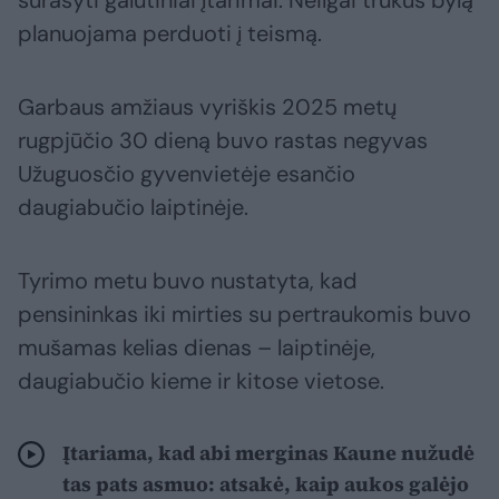
surašyti galutiniai įtarimai. Neilgai trukus bylą
planuojama perduoti į teismą.
Garbaus amžiaus vyriškis 2025 metų
rugpjūčio 30 dieną buvo rastas negyvas
Užuguosčio gyvenvietėje esančio
daugiabučio laiptinėje.
Tyrimo metu buvo nustatyta, kad
pensininkas iki mirties su pertraukomis buvo
mušamas kelias dienas – laiptinėje,
daugiabučio kieme ir kitose vietose.
Įtariama, kad abi merginas Kaune nužudė
tas pats asmuo: atsakė, kaip aukos galėjo