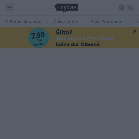
Karas Ukrainoje
Žalioji erdvė
Ačiū, Prezidente
E