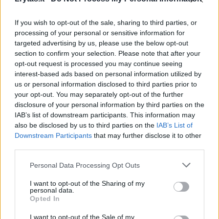
Ikiteisminio tyrimo metu įtariamieji žudikai
savo kaltės nepripažino – duodami
If you wish to opt-out of the sale, sharing to third parties, or
processing of your personal or sensitive information for
parodymus, jie kaltę vertė vienas kitam.
targeted advertising by us, please use the below opt-out
section to confirm your selection. Please note that after your
opt-out request is processed you may continue seeing
Smurtautojams gresia kalėjimas nuo 7 iki 15
interest-based ads based on personal information utilized by
metų.
us or personal information disclosed to third parties prior to
your opt-out. You may separately opt-out of the further
disclosure of your personal information by third parties on the
IAB’s list of downstream participants. This information may
Žmogžudystė
Prienų rajonas
pensininkas
also be disclosed by us to third parties on the
IAB’s List of
Rodyti daugiau žymių
Downstream Participants
that may further disclose it to other
third parties.
Personal Data Processing Opt Outs
Komentuoti po šiuo straipsniu
I want to opt-out of the Sharing of my
personal data.
Komentuoti gali tik Lrytas registruoti vartotojai.
Opted In
Prisijunkite prie registruotų vartotojų
I want to opt-out of the Sale of my