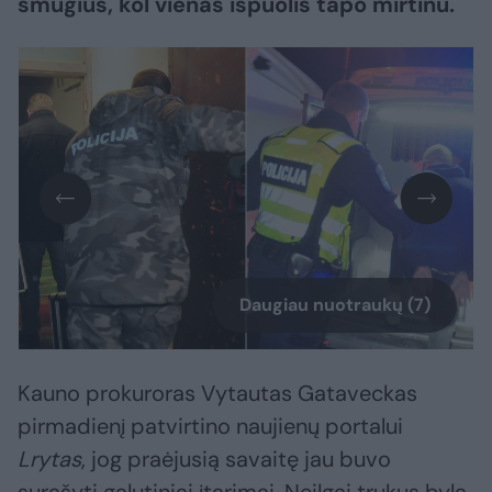
smūgius, kol vienas išpuolis tapo mirtinu.
Daugiau nuotraukų (7)
Kauno prokuroras Vytautas Gataveckas
pirmadienį patvirtino naujienų portalui
Lrytas
, jog praėjusią savaitę jau buvo