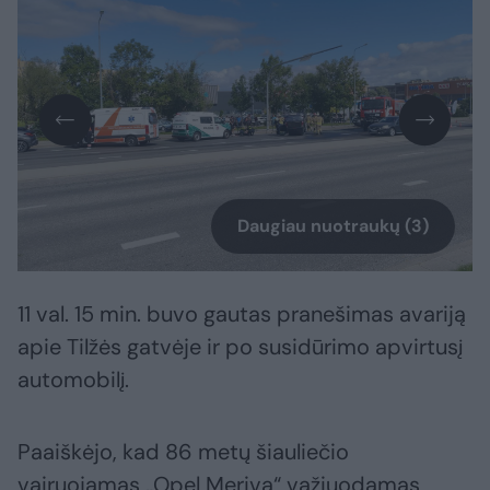
Daugiau nuotraukų (3)
11 val. 15 min. buvo gautas pranešimas avariją
apie Tilžės gatvėje ir po susidūrimo apvirtusį
automobilį.
Paaiškėjo, kad 86 metų šiauliečio
vairuojamas „Opel Meriva“ važiuodamas