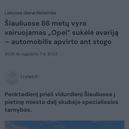
Lietuvos diena
Nelaimės
Šiauliuose 86 metų vyro
vairuojamas „Opel“ sukėlė avariją
– automobilis apvirto ant stogo
2026 m. rugpjūčio 7 d. 10:02
Lrytas.lt
Penktadienį prieš vidurdienį Šiauliuose į
pietinę miesto dalį skubėjo specialiosios
tarnybos.