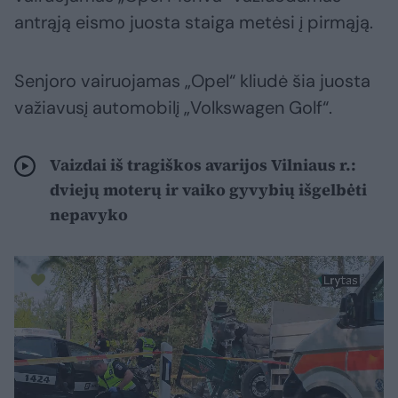
antrąją eismo juosta staiga metėsi į pirmąją.
Senjoro vairuojamas „Opel“ kliudė šia juosta
važiavusį automobilį „Volkswagen Golf“.
Vaizdai iš tragiškos avarijos Vilniaus r.:
dviejų moterų ir vaiko gyvybių išgelbėti
nepavyko