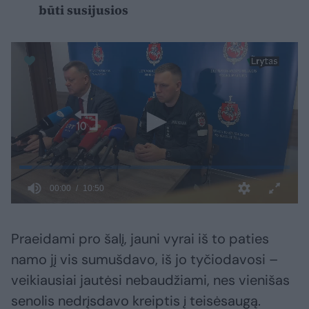
būti susijusios
Praeidami pro šalį, jauni vyrai iš to paties
namo jį vis sumušdavo, iš jo tyčiodavosi –
veikiausiai jautėsi nebaudžiami, nes vienišas
senolis nedrįsdavo kreiptis į teisėsaugą.