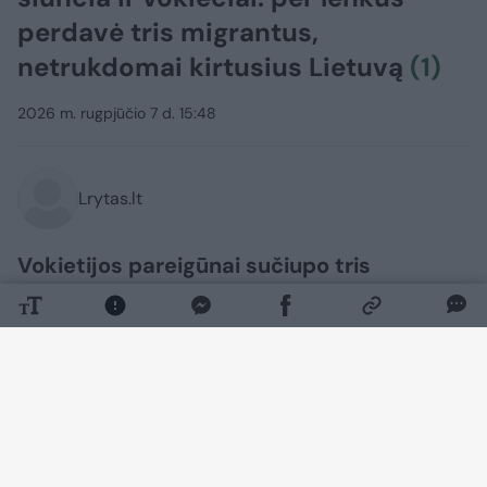
perdavė tris migrantus,
netrukdomai kirtusius Lietuvą
(1)
2026 m. rugpjūčio 7 d. 15:48
Lrytas.lt
Vokietijos pareigūnai sučiupo tris
Bangladešo piliečius, neteisėtai kirtusius
sieną iš Lenkijos. Migrantai buvo grąžinti
lenkams, šie, paaiškėjus, kad į jų šalį
trijulė atvyko iš Lietuvos, vyrus perdavė
mūsų šalies pareigūnams. Tikėtina, kad ir
Lietuvoje neužsibuvo, nes buvo išsiųsti į
Latviją, kur neteistai įsibrovė iš