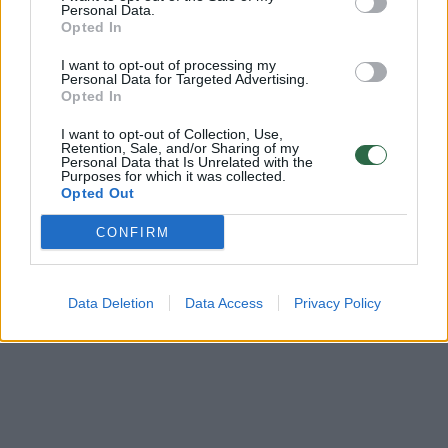
bendruomenės ir bendraukite komentaruose!
Personal Data.
Opted In
I want to opt-out of processing my
Personal Data for Targeted Advertising.
Rodyti komentarus
Opted In
Prisijungti komentatoriams
I want to opt-out of Collection, Use,
Retention, Sale, and/or Sharing of my
Personal Data that Is Unrelated with the
Purposes for which it was collected.
Opted Out
CONFIRM
Data Deletion
Data Access
Privacy Policy