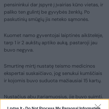
pensininkui dar įspyrė į įvairias kūno vietas, ir
paliko ten gulintį be gyvybės ženklų. Po
paskutinių smūgių jis neteko sąmonės.
Kuomet namo gyventojai laiptinės aikštelėje,
tarp 1 ir 2 aukštų aptiko auką, pastaroji jau
buvo negyva.
Smurtinę mirtį nustatę teismo medicinos
ekspertai suskaičiavo, jog senukui kumščiais
ir kojomis buvo suduota mažiausiai 15 kartų.
Nustačius abu įtariamuosius, jie buvo suimti.
Lrytas.lt -
Do Not Process My Personal Information