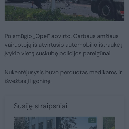
Po smūgio „Opel“ apvirto. Garbaus amžiaus
vairuotoją iš atvirtusio automobilio ištraukė į
įvykio vietą suskubę policijos pareigūnai.
Nukentėjusysis buvo perduotas medikams ir
išvežtas į ligoninę.
Susiję straipsniai