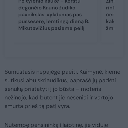
Po tylenio kauke – kerštu
Žinomas 
degančio Kauno žudiko
rinktinės
paveikslas: vykdamas pas
čempiona
pusseserę, lemtingą dieną B.
kalėjimą:
Mikutavičius pasiėmė peilį
žmogžudy
Sumuštasis nepajėgė paeiti. Kaimynė, kieme
sutikusi abu skriaudikus, paprašė jų padėti
senuką pristatyti į jo būstą – moteris
nežinojo, kad būtent jie neseniai ir vartojo
smurtą prieš tą patį vyrą.
Nutempę pensininką į laiptinę, jie viduje