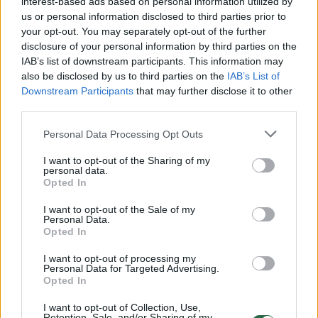
interest-based ads based on personal information utilized by
dirbantį vairuotoją (gim 2002 m.).
us or personal information disclosed to third parties prior to
your opt-out. You may separately opt-out of the further
disclosure of your personal information by third parties on the
IAB’s list of downstream participants. This information may
Galimas įtariamasis (gim. 1958 m.) vėliau dėl
also be disclosed by us to third parties on the
IAB’s List of
pasipriešinimo pareigūnams buvo sulaikytas
Downstream Participants
that may further disclose it to other
ir uždarytas į areštinę.
third parties.
Personal Data Processing Opt Outs
Pradėti ikiteisminiai tyrimai dėl fizinio
I want to opt-out of the Sharing of my
personal data.
skausmo sukėlimo ar nežymaus sveikatos
Opted In
sutrikdymo ir dėl pasipriešinimo
I want to opt-out of the Sale of my
pareigūnams.
Personal Data.
Opted In
I want to opt-out of processing my
Baudžiamasis kodeksas nurodo, kad tas, kas
Personal Data for Targeted Advertising.
Opted In
mušdamas ar kitaip smurtaudamas sukėlė
žmogui fizinį skausmą arba nežymiai jį
I want to opt-out of Collection, Use,
Retention, Sale, and/or Sharing of my