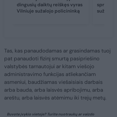
dingusių daiktų reiškęs vyras
sprukęs 
Vilniuje sužalojo policininką
sužaloję
Tas, kas panaudodamas ar grasindamas tuoj
pat panaudoti fizinį smurtą pasipriešino
valstybės tarnautojui ar kitam viešojo
administravimo funkcijas atliekančiam
asmeniui, baudžiamas viešaisiais darbais
arba bauda, arba laisvės apribojimu, arba
areštu, arba laisvės atėmimu iki trejų metų.
Buvote įvykio vietoje? Turite nuotraukų ar vaizdo