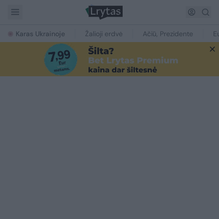
Karas Ukrainoje
Žalioji erdvė
Ačiū, Prezidente
E