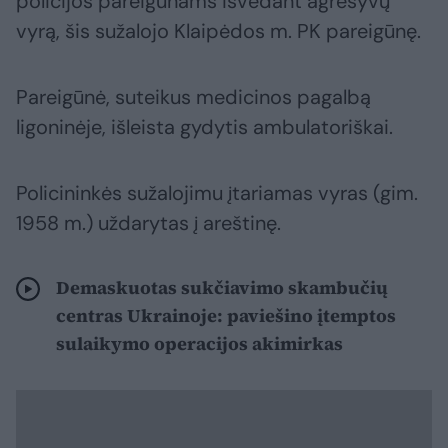
policijos pareigūnams išvedant agresyvų
vyrą, šis sužalojo Klaipėdos m. PK pareigūnę.
Pareigūnė, suteikus medicinos pagalbą
ligoninėje, išleista gydytis ambulatoriškai.
Policininkės sužalojimu įtariamas vyras (gim.
1958 m.) uždarytas į areštinę.
Demaskuotas sukčiavimo skambučių
centras Ukrainoje: paviešino įtemptos
sulaikymo operacijos akimirkas