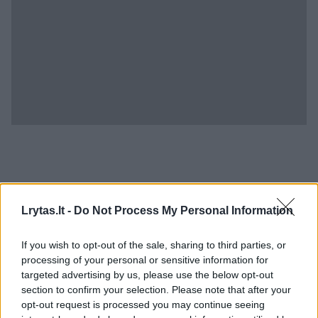
Tuo tarpu Klaipėdos apskrities VPK praneša,
Lrytas.lt -
Do Not Process My Personal Information
kad tas pats įtariamasis kiek anksčiau galėjo
If you wish to opt-out of the sale, sharing to third parties, or
smurtauti ir prieš pavežėją. Kaip rašoma
processing of your personal or sensitive information for
policijos pranešime, apie 18 val. 20 min. min.
targeted advertising by us, please use the below opt-out
section to confirm your selection. Please note that after your
Klaipėdoje, Minijos g., pavėžėjo automobilyje
opt-out request is processed you may continue seeing
„Toyota“, klientas smurtavo prieš pavėžėju