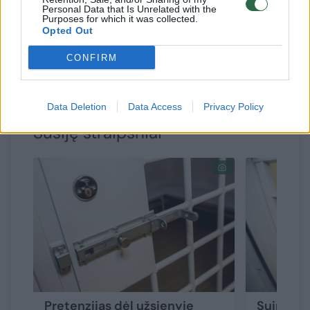
sužalojo ar trumpam susargdino, baudžiamas
Personal Data that Is Unrelated with the
Purposes for which it was collected.
viešaisiais darbais arba laisvės apribojimu,
Opted Out
arba areštu, arba laisvės atėmimu iki vienerių
CONFIRM
metų.
Data Deletion
Data Access
Privacy Policy
Susiję straipsniai
Pretenzijas dėl užsienyje
Suimtas 