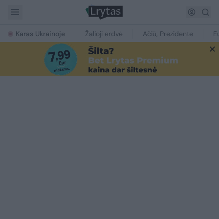
Karas Ukrainoje
Žalioji erdvė
Ačiū, Prezidente
E