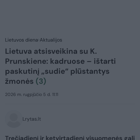
Lietuvos diena
Aktualijos
Lietuva atsisveikina su K.
Prunskiene: kadruose – ištarti
paskutinį „sudie“ plūstantys
žmonės
(3)
2026 m. rugpjūčio 5 d. 11:11
Lrytas.lt
Trečiadienį ir ketvirtadienį visuomenės gali