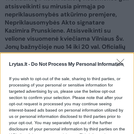
atsisveikinti su mirusia pirmąja po
nepriklausomybės atkūrimo premjere,
Nepriklausomybės Akto signatare
Kazimira Prunskiene. Atsisveikinti su
velione visuomenė kviečiama Vilniaus Šv.
Jonų bažnyčioje nuo 14 iki 20 val. Oficialių
asmenų vainikų padėjimas numatytas
14.30 val., o nuo 18 val. Šv. Jonų bažnyčioje
Lrytas.lt -
Do Not Process My Personal Information
už K. Prunskienę bus aukojamos Šv. Mišios.
Atsisveikinimas bus tęsiamas ir
If you wish to opt-out of the sale, sharing to third parties, or
processing of your personal or sensitive information for
ketvirtadienį nuo pat ryto. Vidurdienį prie
targeted advertising by us, please use the below opt-out
velionės urnos su palaikais stos Garbės
section to confirm your selection. Please note that after your
sargyba, po kurios bus atliekamos
opt-out request is processed you may continue seeing
religinės apeigos ir išrikiuojama Garbės
interest-based ads based on personal information utilized by
us or personal information disclosed to third parties prior to
palyda. Amžinojo poilsio pirmoji Lietuvos
your opt-out. You may separately opt-out of the further
premjerė atguls Signatarų kalnelyje. Prie
disclosure of your personal information by third parties on the