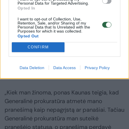
Personal Data for Targeted Advertising.
Opted In
→
I want to opt-out of Collection, Use,
Retention, Sale, and/or Sharing of my
Personal Data that Is Unrelated with the
Purposes for which it was collected.
Žiniasklaida: Rusija svarsto
Politikai
Opted Out
smūgius Baltijos regione
grėsmę Li
CONFIRM
Ukrainos gamybos dronais
(4)
hibridinė
dezinfor
Data Deletion
Data Access
Privacy Policy
„Kiek man žinoma, ponas Kaunas teigia, kad
Generalinė prokuratūra atmetė mano
pranešimą kaip nepagrįstą ar panašiai. Tačiau
Generalinė prokuratūra man suteikė
pranešėjo statusą, o pranešimą perdavė