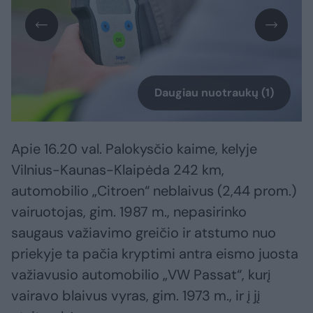
Daugiau nuotraukų (1)
Apie 16.20 val. Palokysčio kaime, kelyje
Vilnius-Kaunas-Klaipėda 242 km,
automobilio „Citroen“ neblaivus (2,44 prom.)
vairuotojas, gim. 1987 m., nepasirinko
saugaus važiavimo greičio ir atstumo nuo
priekyje ta pačia kryptimi antra eismo juosta
važiavusio automobilio „VW Passat“, kurį
vairavo blaivus vyras, gim. 1973 m., ir į jį