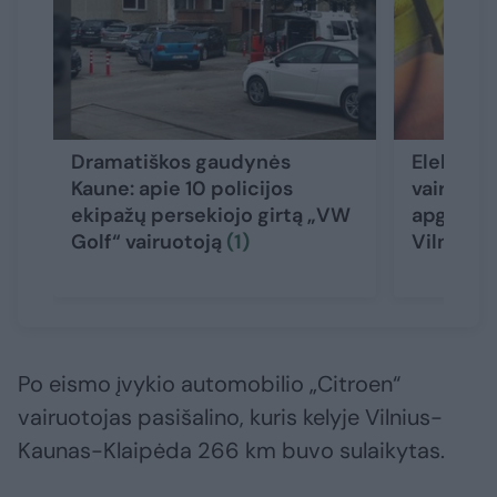
Dramatiškos gaudynės
Elektrėn
Kaune: apie 10 policijos
vairuoja
ekipažų persekiojo girtą „VW
apgadino
Golf“ vairuotoją
(1)
Vilniuje 
Po eismo įvykio automobilio „Citroen“
vairuotojas pasišalino, kuris kelyje Vilnius-
Kaunas-Klaipėda 266 km buvo sulaikytas.