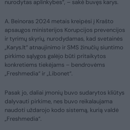
nurodytas aplinkybes“, – sakė buvęs karys.
A. Beinoras 2024 metais kreipėsi į Krašto
apsaugos ministerijos Korupcijos prevencijos
ir tyrimų skyrių, nurodydamas, kad svetainės
„Karys.lt“ atnaujinimo ir SMS žinučių siuntimo
pirkimo sąlygos galėjo būti pritaikytos
konkretiems tiekėjams – bendrovėms
„Freshmedia“ ir „Libonet“.
Pasak jo, daliai įmonių buvo sudarytos kliūtys
dalyvauti pirkime, nes buvo reikalaujama
naudoti uždarojo kodo sistemą, kurią valdė
„Freshmedia“.