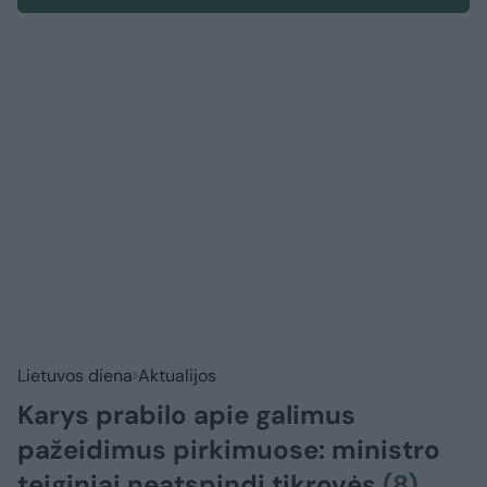
Lietuvos diena
Aktualijos
Karys prabilo apie galimus
pažeidimus pirkimuose: ministro
teiginiai neatspindi tikrovės
(8)