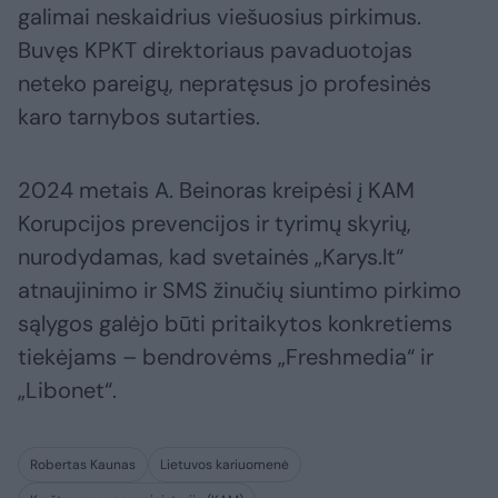
galimai neskaidrius viešuosius pirkimus.
Buvęs KPKT direktoriaus pavaduotojas
neteko pareigų, nepratęsus jo profesinės
karo tarnybos sutarties.
2024 metais A. Beinoras kreipėsi į KAM
Korupcijos prevencijos ir tyrimų skyrių,
nurodydamas, kad svetainės „Karys.lt“
atnaujinimo ir SMS žinučių siuntimo pirkimo
sąlygos galėjo būti pritaikytos konkretiems
tiekėjams – bendrovėms „Freshmedia“ ir
„Libonet“.
Robertas Kaunas
Lietuvos kariuomenė