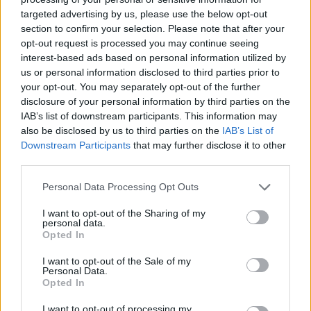
kad minimos bylos dar nėra pasibaigusios, o
targeted advertising by us, please use the below opt-out
section to confirm your selection. Please note that after your
galutiniai sprendimai jose nėra priimti.
opt-out request is processed you may continue seeing
interest-based ads based on personal information utilized by
us or personal information disclosed to third parties prior to
Karys, su kuriuo Krašto apsaugos ministerija
your opt-out. You may separately opt-out of the further
nepratęsė tarnybos sutarties, taip pat
disclosure of your personal information by third parties on the
IAB’s list of downstream participants. This information may
nesutinka su R. Kauno teiginiu, kad jo
also be disclosed by us to third parties on the
IAB’s List of
kreipimaisi į Generalinę prokuratūrą ir kitas
Downstream Participants
that may further disclose it to other
institucijas buvo atmesti.
third parties.
Personal Data Processing Opt Outs
I want to opt-out of the Sharing of my
Susiję straipsniai
personal data.
Opted In
I want to opt-out of the Sale of my
Personal Data.
Opted In
I want to opt-out of processing my