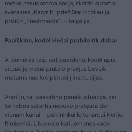
metus nesudaroma nauja, skaidri sutartis
svetainės „Karys.lt“ priežiūrai ir toliau ją
prižiūri „Freshmedia“, – teigė jis.
Paaiškino, kodėl viešai prabilo tik dabar
A. Beinoras taip pat paaiškino, kodėl apie
situaciją viešai prabilo praėjus beveik
metams nuo kreipimosi į institucijas.
Anot jo, tai paskatino panaši situacija, kai
tarnybos sutartis nebuvo pratęsta dar
vienam kariui – pulkininkui leitenantui Nerijui
Rimkevičiui, buvusio kariuomenės vado