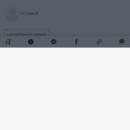
Lrytas.lt
Lrytas Premium nariams
Likus maždaug dviem savaitėms iki 1990
m. kovo 11-osios dalis išrinktų
Aukščiausiosios Tarybos (vėliau
pervadintos į Atkuriamąjį Seimą) deputatų
kartu su kai kuriais Sąjūdžio dalyviais
rinkosi svarstyti, kada reikėtų pakelti
išrinktiesiems rankas už Nepriklausomybę
įtvirtinantį dokumentą.