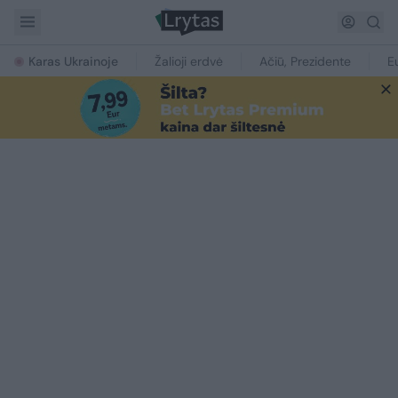
Karas Ukrainoje
Žalioji erdvė
Ačiū, Prezidente
E