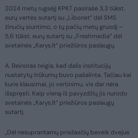
2024 metų rugsėjį KPKT pasirašė 3,3 tūkst.
eurų vertės sutartį su „Libonet“ dėl SMS
žinučių siuntimo, o tų pačių metų gruodį –
5,6 tūkst. eurų sutartį su „Freshmedia“ dėl
svetainės „Karys.lt“ priežiūros paslaugų.
A. Beinoras teigia, kad dalis institucijų
nustatytų trūkumų buvo pašalinta. Tačiau kai
kurie klausimai, jo vertinimu, vis dar nėra
išspręsti. Kaip vieną iš pavyzdžių jis nurodo
svetainės „Karys.lt“ priežiūros paslaugų
sutartį.
„Dėl nesuprantamų priežasčių beveik dvejus