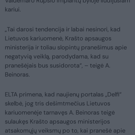
Valdemaro Rupšio implantų byloje liudijusiam
kariui.
„Tai darosi tendencija ir labai nesinori, kad
Lietuvos kariuomenė, Krašto apsaugos
ministerija ir toliau slopintų pranešimus apie
negatyvią veiklą, parodydama, kad su
pranešėjais bus susidorota“, – teigė A.
Beinoras.
ELTA primena, kad naujienų portalas „Delfi“
skelbė, jog tris dešimtmečius Lietuvos
kariuomenėje tarnavęs A. Beinoras teigė
sulaukęs Krašto apsaugos ministerijos
atsakomųjų veiksmų po to, kai pranešė apie