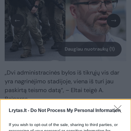
Daugiau nuotraukų (1)
„Dvi administracinės bylos iš tikrųjų vis dar
yra nagrinėjimo stadijoje, viena iš turi jau
paskirtą teismo datą“, – Eltai teigė A.
Beinoras.
Lrytas.lt -
Do Not Process My Personal Information
ELTA susipažino su jo pateiktais duomenimis
If you wish to opt-out of the sale, sharing to third parties, or
dėl vykstančių teisinių procesų ir nustatė,
processing of your personal or sensitive information for