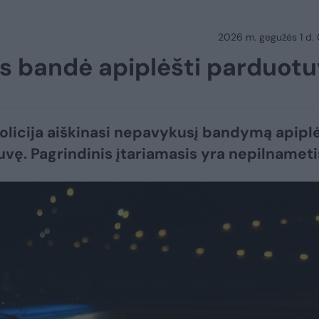
2026 m. gegužės 1 d.
is bandė apiplėšti parduot
policija aiškinasi nepavykusį bandymą apiplė
vę. Pagrindinis įtariamasis yra nepilnameti