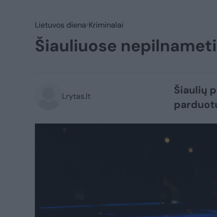
Lietuvos diena
Kriminalai
Šiauliuose nepilnamet
Šiaulių 
Lrytas.lt
parduotu