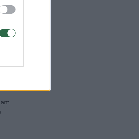
siam
a