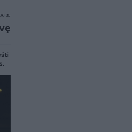
 06:35
uvę
šti
s.