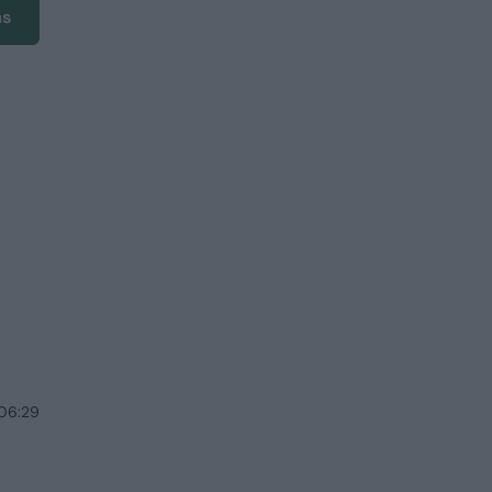
ms
 06:29