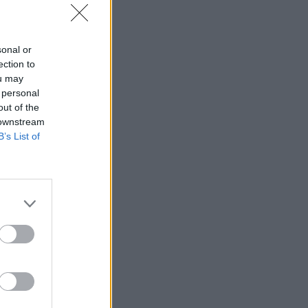
sonal or
ection to
ou may
 personal
out of the
 downstream
B’s List of