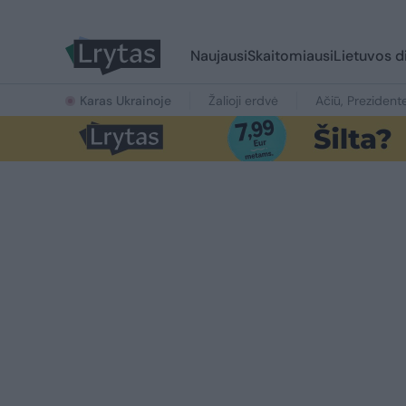
Naujausi
Skaitomiausi
Lietuvos d
Karas Ukrainoje
Žalioji erdvė
Ačiū, Prezident