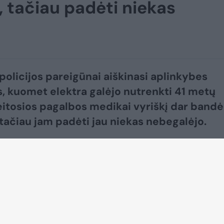
, tačiau padėti niekas
 policijos pareigūnai aiškinasi aplinkybes
, kuomet elektra galėjo nutrenkti 41 metų
eitosios pagalbos medikai vyriškį dar bandė
, tačiau jam padėti jau niekas nebegalėjo.