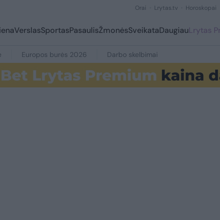
Orai
Lrytas.tv
Horoskopai
iena
Verslas
Sportas
Pasaulis
Žmonės
Sveikata
Daugiau
Lrytas 
e
Europos burės 2026
Darbo skelbimai