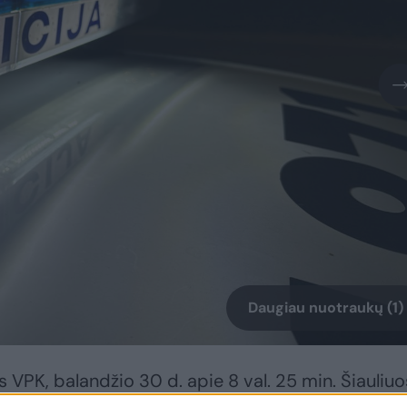
Daugiau nuotraukų (1)
s VPK, balandžio 30 d. apie 8 val. 25 min. Šiauliuo