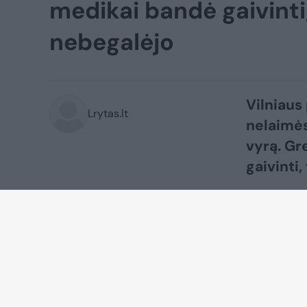
medikai bandė gaivinti
nebegalėjo
Vilniaus
Lrytas.lt
nelaimės
vyrą. Gr
gaivinti