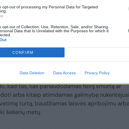
Grasinant ginklu
Du Šalčininkų r.
to opt-out of processing my Personal Data for Targeted
Vilniuje apiplėštas
gyventojai po
ing.
vaikas
apiplėšimų sudegino
In
dvi senoles, dar viena
o opt-out of Collection, Use, Retention, Sale, and/or Sharing
liko gyva
ersonal Data that Is Unrelated with the Purposes for which it
lected.
Out
CONFIRM
Data Deletion
Data Access
Privacy Policy
, kad tas, kas panaudodamas fizinį smurtą ar
udoti arba kitaip atimdamas galimybę nukentėju
svetimą turtą, baudžiamas laisvės apribojimu arb
ki šešerių metų.