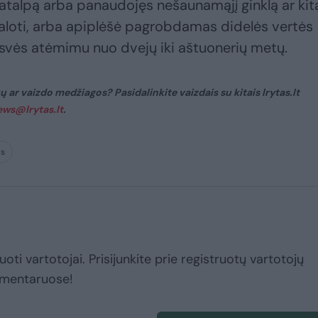
 patalpą arba panaudojęs nešaunamąjį ginklą ar kit
žaloti, arba apiplėšė pagrobdamas didelės vertės
isvės atėmimu nuo dvejų iki aštuonerių metų.
 ar vaizdo medžiagos? Pasidalinkite vaizdais su kitais lrytas.lt
ews@lrytas.lt
.
is
uoti vartotojai. Prisijunkite prie registruotų vartotojų
omentaruose!