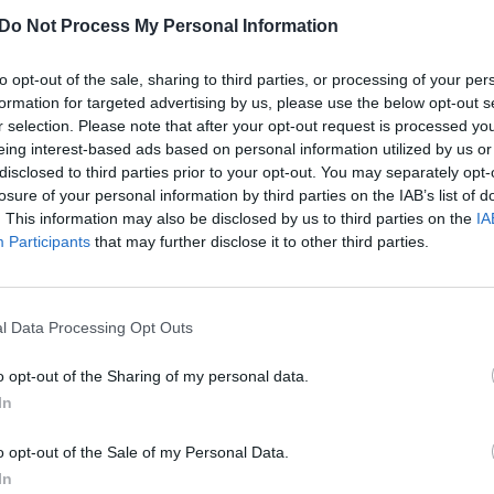
o nepilnametis (gim. 2008 m.,), kuris grasindamas
Do Not Process My Personal Information
asikėsino pagrobti kasoje laikomus pinigus.
to opt-out of the sale, sharing to third parties, or processing of your per
tsisakė ir vaikinas paspruko.
formation for targeted advertising by us, please use the below opt-out s
r selection. Please note that after your opt-out request is processed y
eing interest-based ads based on personal information utilized by us or
disclosed to third parties prior to your opt-out. You may separately opt-
 dėl plėšimo.
losure of your personal information by third parties on the IAB’s list of
. This information may also be disclosed by us to third parties on the
IA
Participants
that may further disclose it to other third parties.
l Data Processing Opt Outs
o opt-out of the Sharing of my personal data.
In
o opt-out of the Sale of my Personal Data.
In