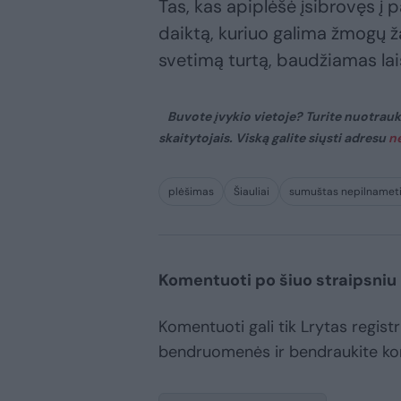
Tas, kas apiplėšė įsibrovęs į
daiktą, kuriuo galima žmogų 
svetimą turtą, baudžiamas la
Buvote įvykio vietoje? Turite nuotraukų
skaitytojais. Viską galite siųsti adresu
n
plėšimas
Šiauliai
sumuštas nepilnamet
Komentuoti po šiuo straipsniu
Komentuoti gali tik Lrytas registr
bendruomenės ir bendraukite k