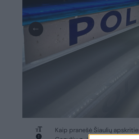
Kaip pranešė Šiaulių apskritie