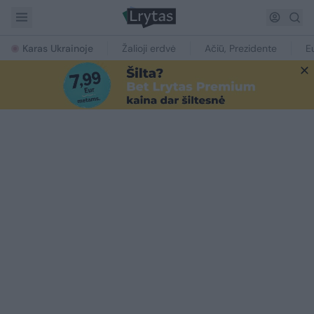
Karas Ukrainoje
Žalioji erdvė
Ačiū, Prezidente
E