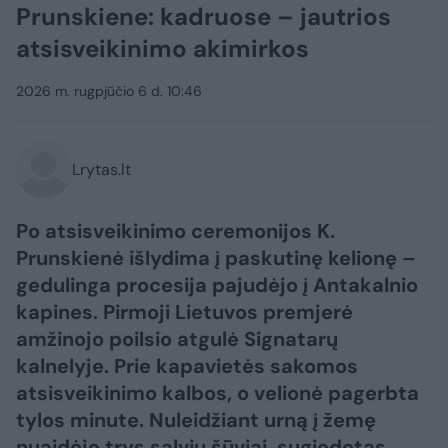
Prunskiene: kadruose – jautrios
atsisveikinimo akimirkos
2026 m. rugpjūčio 6 d. 10:46
Lrytas.lt
Po atsisveikinimo ceremonijos K.
Prunskienė išlydima į paskutinę kelionę –
gedulinga procesija pajudėjo į Antakalnio
kapines. Pirmoji Lietuvos premjerė
amžinojo poilsio atgulė Signatarų
kalnelyje. Prie kapavietės sakomos
atsisveikinimo kalbos, o velionė pagerbta
tylos minute. Nuleidžiant urną į žemę
nuaidėjo trys salvių šūviai, sugiedotas