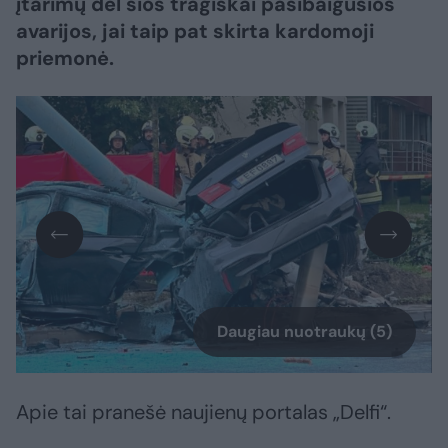
įtarimų dėl šios tragiškai pasibaigusios
avarijos, jai taip pat skirta kardomoji
priemonė.
Daugiau nuotraukų (5)
Apie tai pranešė naujienų portalas „Delfi“.