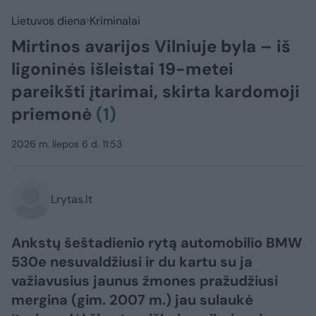
Lietuvos diena
Kriminalai
Mirtinos avarijos Vilniuje byla – iš
ligoninės išleistai 19-metei
pareikšti įtarimai, skirta kardomoji
priemonė
(1)
2026 m. liepos 6 d. 11:53
Lrytas.lt
Ankstų šeštadienio rytą automobilio BMW
530e nesuvaldžiusi ir du kartu su ja
važiavusius jaunus žmones pražudžiusi
mergina (gim. 2007 m.) jau sulaukė