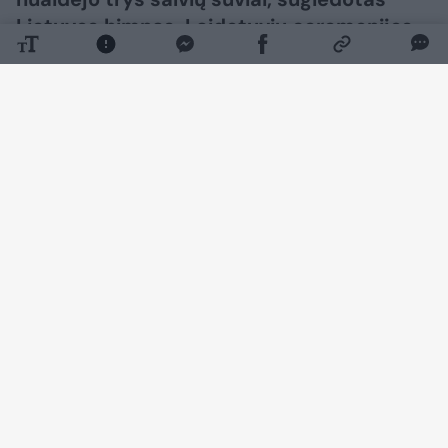
Lietuvos himnas. Laidotuvių ceremonijos
metu velionės artimiesiems taip pat
perduota valstybės vėliava.
Daugiau nuotraukų (89)