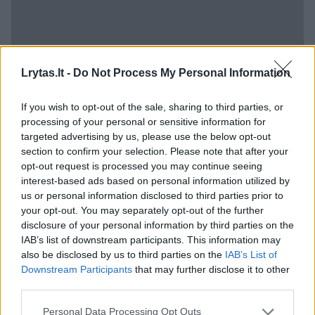
Lrytas.lt -
Do Not Process My Personal Information
If you wish to opt-out of the sale, sharing to third parties, or
processing of your personal or sensitive information for
targeted advertising by us, please use the below opt-out
section to confirm your selection. Please note that after your
Už dviejų žmonių gyvybę nusinešusios
opt-out request is processed you may continue seeing
avarijos sukėlimą būnant neblaiviam gresia
interest-based ads based on personal information utilized by
laisvės atėmimas nuo trejų iki dešimties
us or personal information disclosed to third parties prior to
your opt-out. You may separately opt-out of the further
metų.
disclosure of your personal information by third parties on the
IAB’s list of downstream participants. This information may
also be disclosed by us to third parties on the
IAB’s List of
Įtariamajai tapusiai merginai skirta kardomoji
Downstream Participants
that may further disclose it to other
priemonė – pasižadėjimas neišvykti ir
third parties.
dokumentų paėmimas.
Personal Data Processing Opt Outs