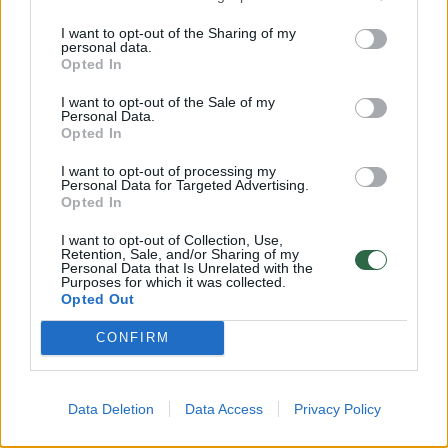
I want to opt-out of the Sharing of my
personal data.
Opted In
Susiję straipsniai
I want to opt-out of the Sale of my
Personal Data.
Opted In
I want to opt-out of processing my
Personal Data for Targeted Advertising.
Opted In
I want to opt-out of Collection, Use,
Retention, Sale, and/or Sharing of my
Personal Data that Is Unrelated with the
Purposes for which it was collected.
Opted Out
Kraupi avarija Vilniuje:
Naujos d
CONFIRM
merginos vairuojamas BMW
avariją V
rėžėsi į stulpą, žuvo du
linksmyb
žmonės
(24)
lenktyn
Data Deletion
Data Access
Privacy Policy