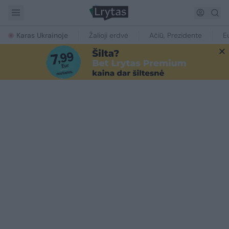
Karas Ukrainoje
Žalioji erdvė
Ačiū, Prezidente
E