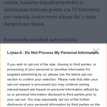
ruožas, kuriame draudžiama lenkti, o
didžiausias leistinas greitis yra 70 kilometrų
per valandą. Įvykio metu silpnai lijo, o kelio
danga buvo šlapia.
Kaktomuša susidūrė automobiliai
„Volkswagen Caddy“ ir „Ford Focus“.
Lrytas.lt -
Do Not Process My Personal Information
Pastarasis pažymėtas vadinamuoju klevo
lapu.
If you wish to opt-out of the sale, sharing to third parties, or
processing of your personal or sensitive information for
targeted advertising by us, please use the below opt-out
Automobiliai susidūrė dešiniosiomis
section to confirm your selection. Please note that after your
pusėmis, todėl tikėtina, kad kažkuri
opt-out request is processed you may continue seeing
interest-based ads based on personal information utilized by
transporto priemonė atsidūrė priešpriešinio
us or personal information disclosed to third parties prior to
eismo juostoje. Kodėl taip atsitiko, aiškinasi
your opt-out. You may separately opt-out of the further
disclosure of your personal information by third parties on the
policijos pareigūnai.