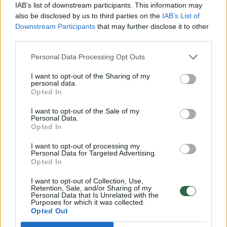
IAB’s list of downstream participants. This information may
also be disclosed by us to third parties on the
IAB’s List of
Downstream Participants
that may further disclose it to other
Medikų pagalbos prireikė „Ford Focus“
third parties.
vairavusiai 26 metų moteriai, ji išvežta į
Personal Data Processing Opt Outs
Kauno klinikas. Moters automobilis visiškai
suniokotas - vienas ratas ir kitos detalės
I want to opt-out of the Sharing of my
personal data.
mėtėsi toli nuo susidūrimo vietos.
Opted In
I want to opt-out of the Sale of my
Personal Data.
Kurį laiką eismas keliu buvo sustabdytas, nes
Opted In
gelbėtojai rinko ir šlavė automobilių
I want to opt-out of processing my
nuolaužas.
Personal Data for Targeted Advertising.
Opted In
I want to opt-out of Collection, Use,
Retention, Sale, and/or Sharing of my
Personal Data that Is Unrelated with the
Susiję straipsniai
Purposes for which it was collected.
Opted Out