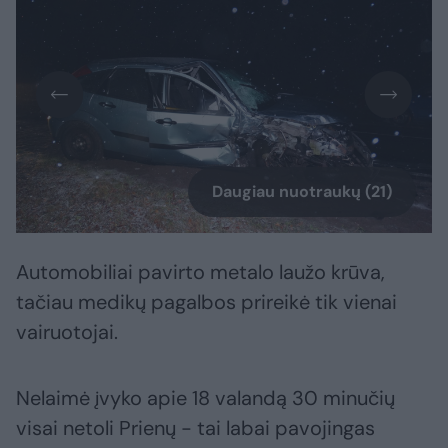
Daugiau nuotraukų (21)
Automobiliai pavirto metalo laužo krūva,
tačiau medikų pagalbos prireikė tik vienai
vairuotojai.
Nelaimė įvyko apie 18 valandą 30 minučių
visai netoli Prienų - tai labai pavojingas