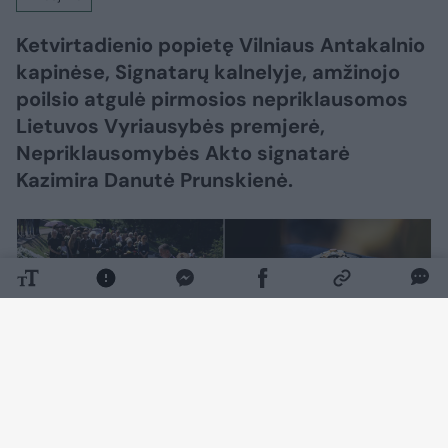
Ketvirtadienio popietę Vilniaus Antakalnio
kapinėse, Signatarų kalnelyje, amžinojo
poilsio atgulė pirmosios nepriklausomos
Lietuvos Vyriausybės premjerė,
Nepriklausomybės Akto signatarė
Kazimira Danutė Prunskienė.