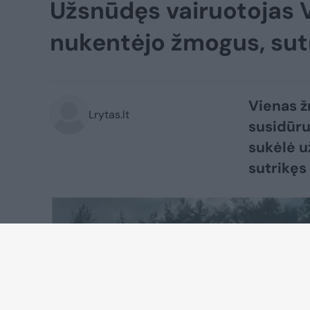
Užsnūdęs vairuotojas V
nukentėjo žmogus, sut
Vienas ž
Lrytas.lt
susidūru
sukėlė u
sutrikęs