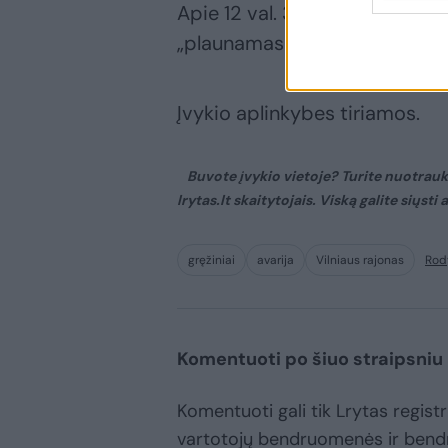
Apie 12 val. 30 min. pareigūna
„plaunamas ir tvarkomas, tuoj
Įvykio aplinkybes tiriamos.
Buvote įvykio vietoje? Turite nuotrauk
lrytas.lt skaitytojais. Viską galite siųsti
gręžiniai
avarija
Vilniaus rajonas
Rod
Komentuoti po šiuo straipsniu
Komentuoti gali tik Lrytas registru
vartotojų bendruomenės ir bend