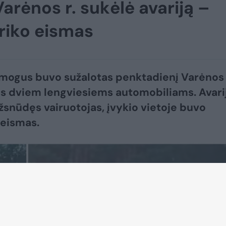
arėnos r. sukėlė avariją –
riko eismas
mogus buvo sužalotas penktadienį Varėnos 
s dviem lengviesiems automobiliams. Avari
žsnūdęs vairuotojas, įvykio vietoje buvo
 eismas.