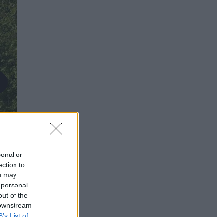
sonal or
ection to
ou may
 personal
out of the
 downstream
B’s List of