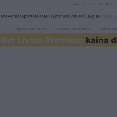
Orai
Lrytas.tv
Horoskopai
iena
Verslas
Sportas
Pasaulis
Žmonės
Sveikata
Daugiau
Lrytas 
e
Europos burės 2026
Gyvenu, ne skrolinu
Darbo ske