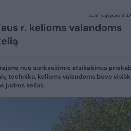
2019 m. gegužės 8 d.
iaus r. kelioms valandoms
elią
 rajone nuo sunkvežimio atsikabinus priekab
nių technika, kelioms valandoms buvo visišk
s judrus kelias.