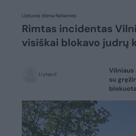
Lietuvos diena
Nelaimės
Rimtas incidentas Viln
visiškai blokavo judrų k
Vilniaus
Lrytas.lt
su gręži
blokuota