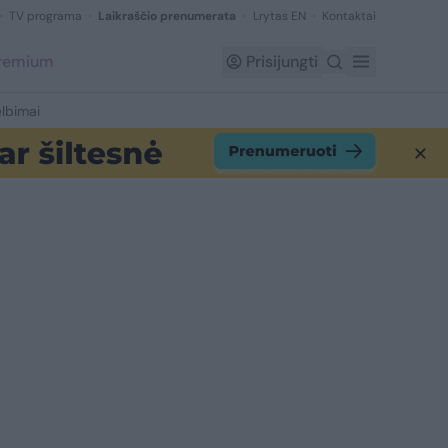
TV programa
Laikraščio prenumerata
Lrytas EN
Kontaktai
Premium
Prisijungti
lbimai