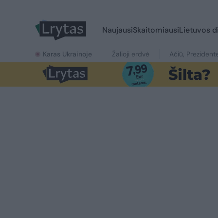
Naujausi
Skaitomiausi
Lietuvos d
Karas Ukrainoje
Žalioji erdvė
Ačiū, Prezident