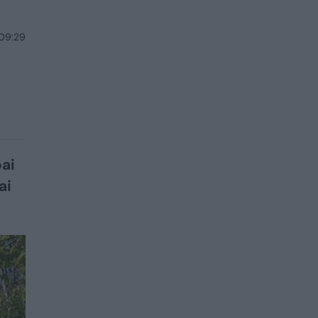
 09:29
ai
ai