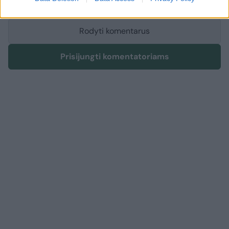
Rodyti komentarus
Prisijungti komentatoriams