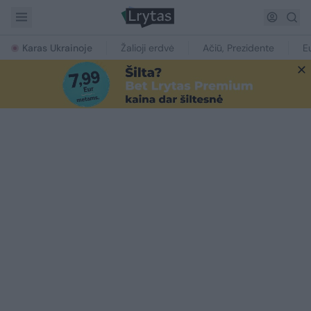
Karas Ukrainoje
Žalioji erdvė
Ačiū, Prezidente
E