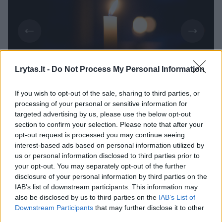
Lrytas.lt -
Do Not Process My Personal Information
Daugiau nuotraukų (1)
If you wish to opt-out of the sale, sharing to third parties, or
processing of your personal or sensitive information for
targeted advertising by us, please use the below opt-out
Policijos departamento pranešime
section to confirm your selection. Please note that after your
nurodoma, kad negyva mergina (g. 2000 m.)
opt-out request is processed you may continue seeing
interest-based ads based on personal information utilized by
rasta apie 11 val.
us or personal information disclosed to third parties prior to
your opt-out. You may separately opt-out of the further
disclosure of your personal information by third parties on the
Pradėtas ikiteisminis tyrimas mirties
IAB’s list of downstream participants. This information may
priežasčiai nustatyti.
also be disclosed by us to third parties on the
IAB’s List of
Downstream Participants
that may further disclose it to other
third parties.