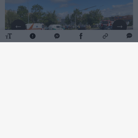
Daugiau nuotraukų (3)
11 val. 15 min. buvo gautas pranešimas avariją
apie Tilžės gatvėje ir po susidūrimo apvirtusį
automobilį.
Paaiškėjo, kad 86 metų šiauliečio
vairuojamas „Opel Meriva“ važiuodamas