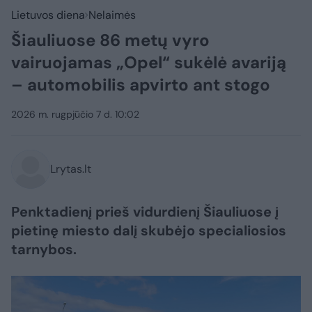
Lietuvos diena
Nelaimės
Šiauliuose 86 metų vyro
vairuojamas „Opel“ sukėlė avariją
– automobilis apvirto ant stogo
2026 m. rugpjūčio 7 d. 10:02
Lrytas.lt
Penktadienį prieš vidurdienį Šiauliuose į
pietinę miesto dalį skubėjo specialiosios
tarnybos.