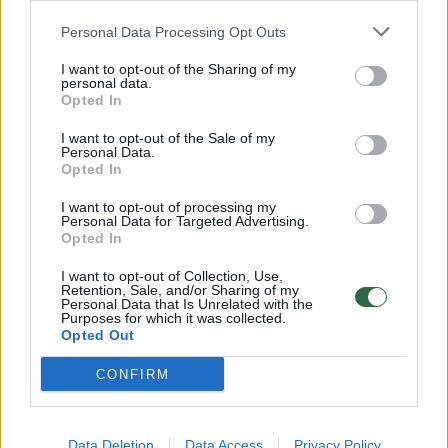
Tą pačią dieną, apie 13 val. 15 min. iš Kaune
Personal Data Processing Opt Outs
esančių namų į ligoninę pristatyta
I want to opt-out of the Sharing of my
nepilnametė (g. 2009 m.), kuriai 13 val. 43
personal data.
min. buvo konstatuota mirtis. Pradėtas
Opted In
ikiteisminis tyrimas mirties priežasčiai
I want to opt-out of the Sale of my
Personal Data.
nustatyti.
Opted In
I want to opt-out of processing my
Personal Data for Targeted Advertising.
Alytus
negyvas
mirė
Opted In
I want to opt-out of Collection, Use,
Retention, Sale, and/or Sharing of my
Personal Data that Is Unrelated with the
Purposes for which it was collected.
Komentuoti po šiuo straipsniu
Opted Out
CONFIRM
Komentuoti gali tik Lrytas registruoti vartotojai.
Prisijunkite prie registruotų vartotojų
bendruomenės ir bendraukite komentaruose!
Data Deletion
Data Access
Privacy Policy