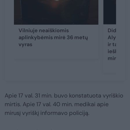
Vilniuje neaiškiomis
Didžiulė
aplinkybėmis mirė 36 metų
Alytaus r
vyras
ir tarnyb
ieškotas
miręs
Apie 17 val. 31 min. buvo konstatuota vyriškio
mirtis. Apie 17 val. 40 min. medikai apie
mirusį vyriškį informavo policiją.