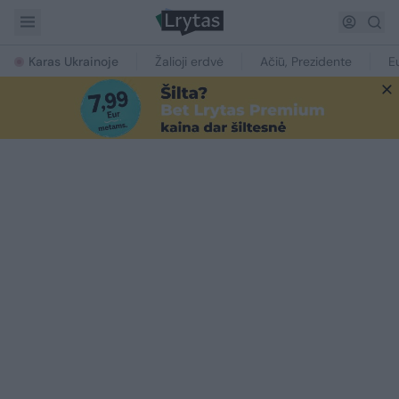
Karas Ukrainoje
Žalioji erdvė
Ačiū, Prezidente
E