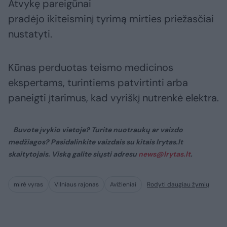
Atvykę pareigūnai
pradėjo ikiteisminį tyrimą mirties priežasčiai
nustatyti.
Kūnas perduotas teismo medicinos
ekspertams, turintiems patvirtinti arba
paneigti įtarimus, kad vyriškį nutrenkė elektra.
Buvote įvykio vietoje? Turite nuotraukų ar vaizdo
medžiagos? Pasidalinkite vaizdais su kitais lrytas.lt
skaitytojais. Viską galite siųsti adresu
news@lrytas.lt
.
mirė vyras
Vilniaus rajonas
Avižieniai
Rodyti daugiau žymių