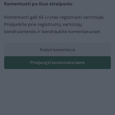
Komentuoti po šiuo straipsniu
Komentuoti gali tik Lrytas registruoti vartotojai.
Prisijunkite prie registruotų vartotojų
bendruomenės ir bendraukite komentaruose!
Rodyti komentarus
Prisijungti komentatoriams