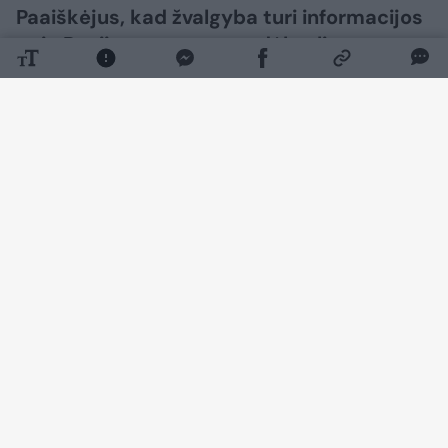
Paaiškėjus, kad žvalgyba turi informacijos
apie Rusijos svarstymus dėl galimų
provokacijų Baltijos regione, premjeras
Mindaugas Sinkevičius ramina visuomenę
ir tikina, jog valstybė ruošiasi galimiems
scenarijams.
Daugiau nuotraukų (3)