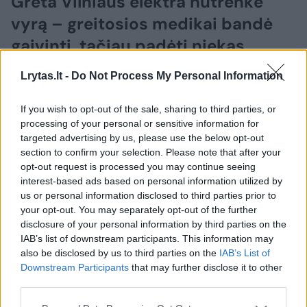
Greta Vilniaus elektra nutrenkė
vyrą – greitosios medikai bandė
gaivinti, tačiau padėti niekas
nebegalėjo
Lrytas.lt -
Do Not Process My Personal Information
2026 m. rugpjūčio 6 d. 06:29
If you wish to opt-out of the sale, sharing to third parties, or
processing of your personal or sensitive information for
targeted advertising by us, please use the below opt-out
Lrytas.lt
section to confirm your selection. Please note that after your
opt-out request is processed you may continue seeing
interest-based ads based on personal information utilized by
Vilniaus policijos pareigūnai aiškinasi
us or personal information disclosed to third parties prior to
aplinkybes nelaimės, kuomet elektra
your opt-out. You may separately opt-out of the further
disclosure of your personal information by third parties on the
galėjo nutrenkti 41 metų vyrą. Greitosios
IAB’s list of downstream participants. This information may
pagalbos medikai vyriškį dar bandė
also be disclosed by us to third parties on the
IAB’s List of
gaivinti, tačiau jam padėti jau niekas
Downstream Participants
that may further disclose it to other
third parties.
nebegalėjo.