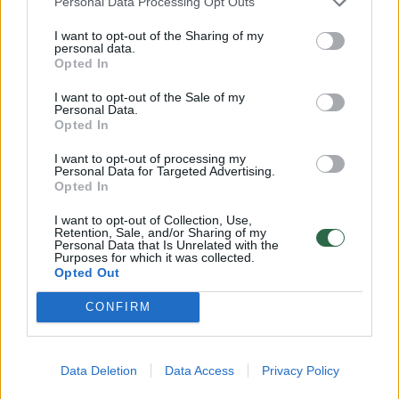
Personal Data Processing Opt Outs
I want to opt-out of the Sharing of my
personal data.
Opted In
I want to opt-out of the Sale of my
Personal Data.
Opted In
I want to opt-out of processing my
Personal Data for Targeted Advertising.
Opted In
Daugiau nuotraukų (1)
I want to opt-out of Collection, Use,
Retention, Sale, and/or Sharing of my
Personal Data that Is Unrelated with the
Purposes for which it was collected.
Opted Out
Kaip pranešė Policijos departamentas,
CONFIRM
rugpjūčio 5 d. apie 17 val. 40 min. Vilniaus r.,
Avižienių miestelyje, namo kieme, rastas
mirusio vyro (gim. 1985 m.) kūnas be išorinių
Data Deletion
Data Access
Privacy Policy
smurto žymių.