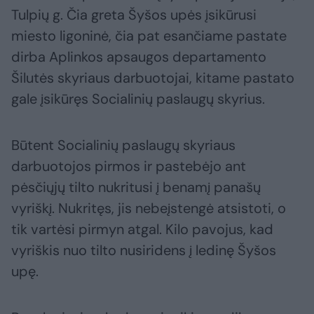
Tulpių g. Čia greta Šyšos upės įsikūrusi
miesto ligoninė, čia pat esančiame pastate
dirba Aplinkos apsaugos departamento
Šilutės skyriaus darbuotojai, kitame pastato
gale įsikūręs Socialinių paslaugų skyrius.
Būtent Socialinių paslaugų skyriaus
darbuotojos pirmos ir pastebėjo ant
pėsčiųjų tilto nukritusi į benamį panašų
vyriškį. Nukritęs, jis nebeįstengė atsistoti, o
tik vartėsi pirmyn atgal. Kilo pavojus, kad
vyriškis nuo tilto nusiridens į ledinę Šyšos
upę.