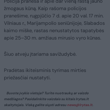
Policija praneša ir apie dar vieną rastą jauno
žmogaus kūną. Kaip rašoma policijos
pranešime, rugpjūčio 7 d. apie 20 val. 17 min.
Vilniaus r., Marijampolio seniūnijoje, Slabados
kaimo miške, rastas nenustatytos tapatybės
apie 25–30 m. amžiaus mirusio vyro kūnas.
Šiuo atveju įtariama savižudybė.
Pradėtas ikiteisminis tyrimas mirties
priežasčiai nustatyti.
Buvote įvykio vietoje? Turite nuotraukų ar vaizdo
medžiagos? Pasidalinkite vaizdais su kitais lrytas.lt
skaitytojais. Viską galite siųsti adresu
news@lrytas.lt
.