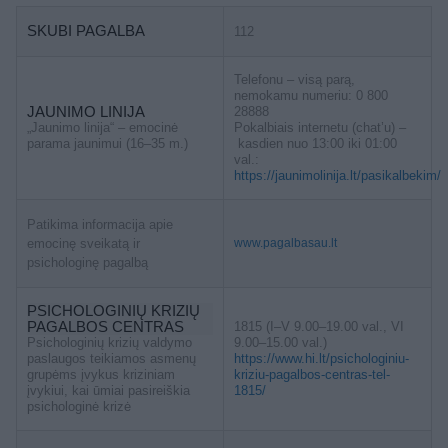
SKUBI PAGALBA
112
Telefonu – visą parą,
nemokamu numeriu: 0 800
JAUNIMO LINIJA
28888
„Jaunimo linija“ – emocinė
Pokalbiais internetu (chat’u) –
parama jaunimui (16–35 m.)
kasdien nuo 13:00 iki 01:00
val.:
https://jaunimolinija.lt/pasikalbekim/
Patikima informacija apie
emocinę sveikatą ir
www.pagalbasau.lt
psichologinę pagalbą
PSICHOLOGINIŲ KRIZIŲ
PAGALBOS CENTRAS
1815 (I–V 9.00–19.00 val., VI
Psichologinių krizių valdymo
9.00–15.00 val.)
paslaugos teikiamos asmenų
https://www.hi.lt/psichologiniu-
grupėms įvykus kriziniam
kriziu-pagalbos-centras-tel-
įvykiui, kai ūmiai pasireiškia
1815/
psichologinė krizė