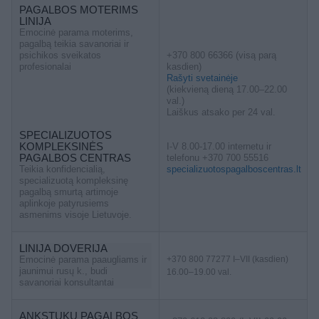
PAGALBOS MOTERIMS
LINIJA
Emocinė parama moterims,
pagalbą teikia savanoriai ir
psichikos sveikatos
+370 800 66366 (visą parą
profesionalai
kasdien)
Rašyti svetainėje
(kiekvieną dieną 17.00–22.00
val.)
Laiškus atsako per 24 val.
SPECIALIZUOTOS
KOMPLEKSINĖS
I-V 8.00-17.00 internetu ir
PAGALBOS CENTRAS
telefonu +370 700 55516
Teikia konfidencialią,
specializuotospagalboscentras.lt
specializuotą kompleksinę
pagalbą smurtą artimoje
aplinkoje patyrusiems
asmenims visoje Lietuvoje.
LINIJA DOVERIJA
Emocinė parama paaugliams ir
+370 800 77277 I–VII (kasdien)
jaunimui rusų k., budi
16.00–19.00 val.
savanoriai konsultantai
ANKSTUKŲ PAGALBOS