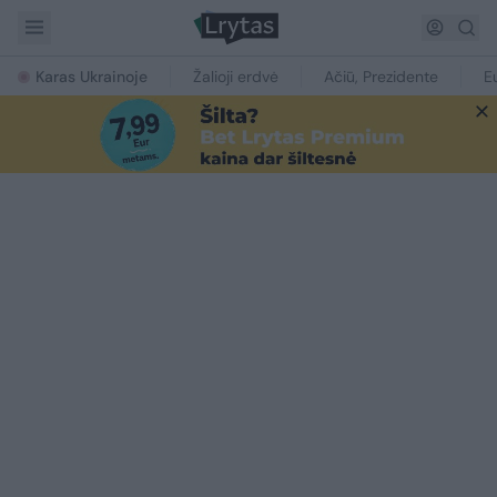
Karas Ukrainoje
Žalioji erdvė
Ačiū, Prezidente
E