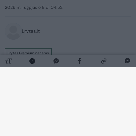
2026 m. rugpjūčio 8 d. 04:52
Lrytas.lt
Lrytas Premium nariams
„Ir tas, kas simpatizavo poniai Kazimirai, ir
tas, kas akmenį metė, visi turės ją
prisiminti. Ir prisimins šimtmečius“, – taip
apie anapilin iškeliavusią K.Prunskienę yra
kalbėjęs žinomas disidentas Viktoras
Petkus.