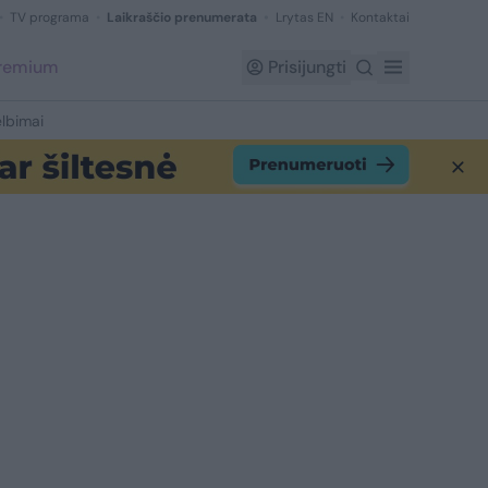
TV programa
Laikraščio prenumerata
Lrytas EN
Kontaktai
Premium
Prisijungti
lbimai