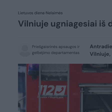
Lietuvos diena
Nelaimės
Vilniuje ugniagesiai i
Antradien
Priešgaisrinės apsaugos ir
gelbėjimo departamentas
Vilniuje