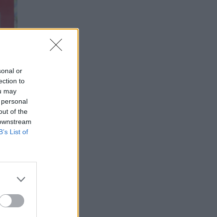
sonal or
ection to
ou may
 personal
out of the
 downstream
B’s List of