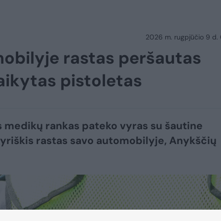
2026 m. rugpjūčio 9 d.
obilyje rastas peršautas
laikytas pistoletas
us medikų rankas pateko vyras su šautine
Vyriškis rastas savo automobilyje, Anykščių