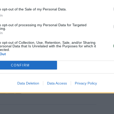
šte balkonas.
o opt-out of the Sale of my Personal Data.
In
s degė atvira liepsna.
to opt-out of processing my Personal Data for Targeted
ing.
kentėjusį žmogų ir perdavė greitosios
In
o opt-out of Collection, Use, Retention, Sale, and/or Sharing
ersonal Data that Is Unrelated with the Purposes for which it
lected.
Out
kviduotas.
CONFIRM
iliatorių, laiptinė ir butas išvėdinti.
Data Deletion
Data Access
Privacy Policy
 daugiau žymių