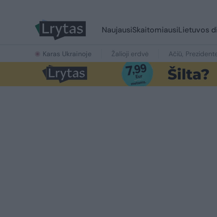
Naujausi
Skaitomiausi
Lietuvos d
Karas Ukrainoje
Žalioji erdvė
Ačiū, Prezident