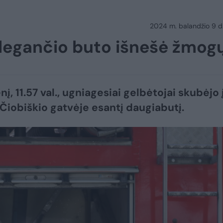
2024 m. balandžio 9 d.
š degančio buto išnešė žmog
į, 11.57 val., ugniagesiai gelbėtojai skubėjo 
, Čiobiškio gatvėje esantį daugiabutį.