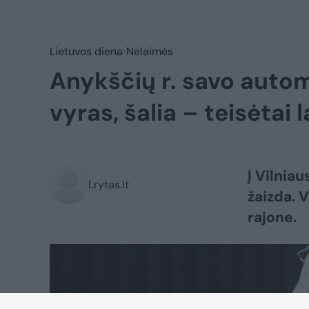
Lietuvos diena
Nelaimės
Anykščių r. savo autom
vyras, šalia – teisėtai 
Į Vilnia
Lrytas.lt
žaizda. 
rajone.