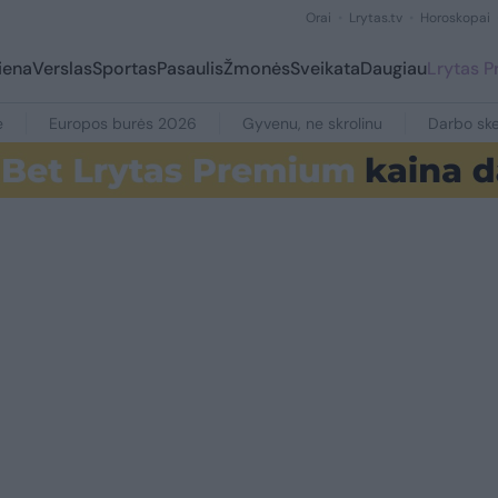
Orai
Lrytas.tv
Horoskopai
iena
Verslas
Sportas
Pasaulis
Žmonės
Sveikata
Daugiau
Lrytas 
e
Europos burės 2026
Gyvenu, ne skrolinu
Darbo ske