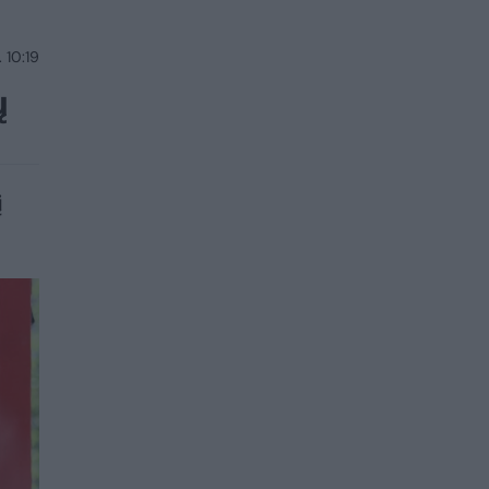
 10:19
ų
į