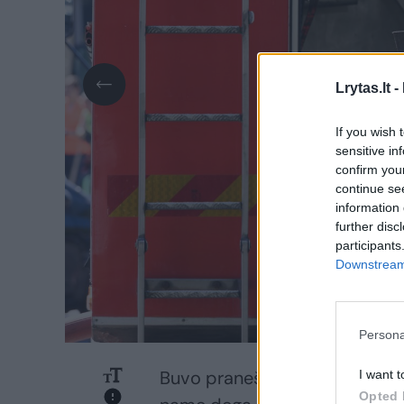
Lrytas.lt -
If you wish 
sensitive in
confirm you
continue se
information 
further disc
participants
Downstream 
Persona
Buvo pranešta, kad penkių 
I want t
Opted 