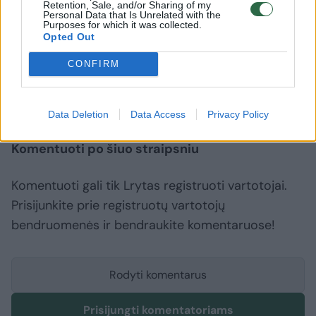
Retention, Sale, and/or Sharing of my
Personal Data that Is Unrelated with the
to sekmadienį dar nebuvo pradėtas.
Purposes for which it was collected.
Opted Out
CONFIRM
Gaisras
Vilkaviškio rajonas
ūkinis pastatas
Rodyti daugiau žymių
Data Deletion
Data Access
Privacy Policy
Komentuoti po šiuo straipsniu
Komentuoti gali tik Lrytas registruoti vartotojai.
Prisijunkite prie registruotų vartotojų
bendruomenės ir bendraukite komentaruose!
Rodyti komentarus
Prisijungti komentatoriams