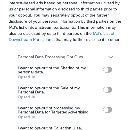
interest-based ads based on personal information utilized by
Atvykus ugniagesiams, atvira liepsna degė
us or personal information disclosed to third parties prior to
your opt-out. You may separately opt-out of the further
medinis, maždaug 130 kvadratinių metrų
disclosure of your personal information by third parties on the
ploto ūkinis pastatas su šienu.
IAB’s list of downstream participants. This information may
also be disclosed by us to third parties on the
IAB’s List of
Downstream Participants
that may further disclose it to other
Be sudegusio šieno, aprūko jo viduje buvę
third parties.
įvairūs buities daiktai.
Personal Data Processing Opt Outs
I want to opt-out of the Sharing of my
personal data.
Ugniagesiams pavyko apsaugoti už 6 metrų
Opted In
nuo esantį kitą ūkinį pastatą.
I want to opt-out of the Sale of my
Personal Data.
Opted In
Gaisro priežastis šiuo metu nustatinėjama.
I want to opt-out of processing my
Personal Data for Targeted Advertising.
Opted In
Pareigūnai kol kas nelinkę manyti, kad gaisras
I want to opt-out of Collection, Use,
buvo sukeltas tyčia. Ikiteisminis tyrimas dėl