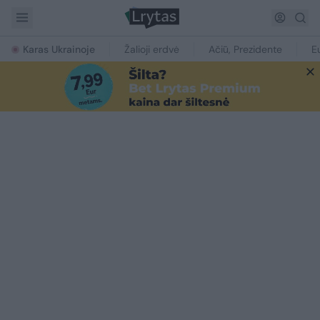
Karas Ukrainoje
Žalioji erdvė
Ačiū, Prezidente
E