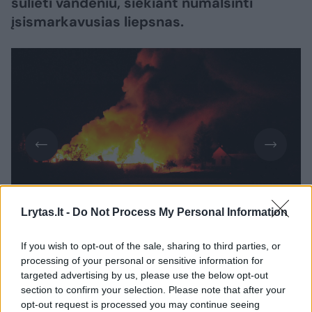
sulieti vandeniu, siekiant numalšinti
įsismarkavusias liepsnas.
Daugiau nuotraukų (1)
Lrytas.lt -
Do Not Process My Personal Information
If you wish to opt-out of the sale, sharing to third parties, or
processing of your personal or sensitive information for
Maldėnų kaime esančiame ūkyje ugnis
targeted advertising by us, please use the below opt-out
įsiplieskė šeštadienio vakarą, apie 19 valandą.
section to confirm your selection. Please note that after your
opt-out request is processed you may continue seeing