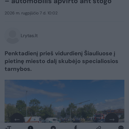
– automobilis apvirto ant stogo
2026 m. rugpjūčio 7 d. 10:02
Lrytas.lt
Penktadienį prieš vidurdienį Šiauliuose į
pietinę miesto dalį skubėjo specialiosios
tarnybos.