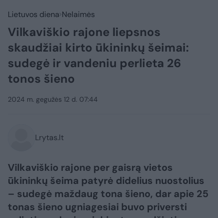
Lietuvos diena
Nelaimės
Vilkaviškio rajone liepsnos
skaudžiai kirto ūkininkų šeimai:
sudegė ir vandeniu perlieta 26
tonos šieno
2024 m. gegužės 12 d. 07:44
Lrytas.lt
Vilkaviškio rajone per gaisrą vietos
ūkininkų šeima patyrė didelius nuostolius
– sudegė maždaug tona šieno, dar apie 25
tonas šieno ugniagesiai buvo priversti