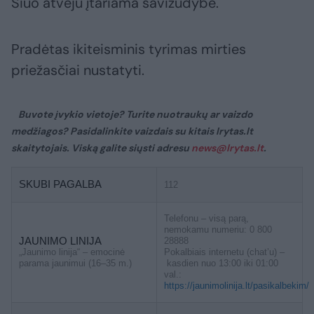
Šiuo atveju įtariama savižudybė.
Pradėtas ikiteisminis tyrimas mirties
priežasčiai nustatyti.
Buvote įvykio vietoje? Turite nuotraukų ar vaizdo
medžiagos? Pasidalinkite vaizdais su kitais lrytas.lt
skaitytojais. Viską galite siųsti adresu
news@lrytas.lt
.
SKUBI PAGALBA
112
Telefonu – visą parą,
nemokamu numeriu: 0 800
JAUNIMO LINIJA
28888
„Jaunimo linija“ – emocinė
Pokalbiais internetu (chat’u) –
parama jaunimui (16–35 m.)
kasdien nuo 13:00 iki 01:00
val.:
https://jaunimolinija.lt/pasikalbekim/