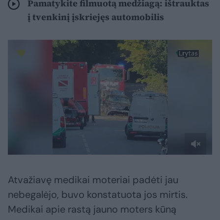
Pamatykite filmuotą medžiagą: ištrauktas
į tvenkinį įskriejęs automobilis
Atvažiavę medikai moteriai padėti jau
nebegalėjo, buvo konstatuota jos mirtis.
Medikai apie rastą jauno moters kūną