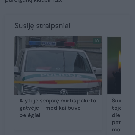
Susiję straipsniai
Alytuje senjorę mirtis pakirto
Šiurpūs 
gatvėje – medikai buvo
toje pači
bejėgiai
dieną ras
paties a
moterys