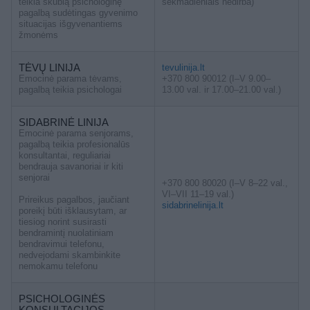
teikia skubią psichologinę
sekmadieniais nedirba)
pagalbą sudėtingas gyvenimo
situacijas išgyvenantiems
žmonėms
TĖVŲ LINIJA
tevulinija.lt
Emocinė parama tėvams,
+370 800 90012 (I–V 9.00–
pagalbą teikia psichologai
13.00 val. ir 17.00–21.00 val.)
SIDABRINĖ LINIJA
Emocinė parama senjorams,
pagalbą teikia profesionalūs
konsultantai, reguliariai
bendrauja savanoriai ir kiti
senjorai
+370 800 80020 (I–V 8–22 val.,
VI–VII 11–19 val.)
Prireikus pagalbos, jaučiant
sidabrinelinija.lt
poreikį būti išklausytam, ar
tiesiog norint susirasti
bendramintį nuolatiniam
bendravimui telefonu,
nedvejodami skambinkite
nemokamu telefonu
PSICHOLOGINĖS
KONSULTACIJOS