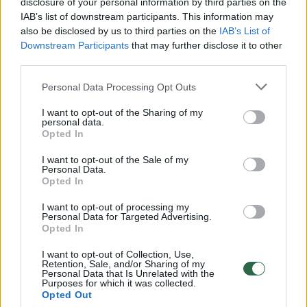
disclosure of your personal information by third parties on the
IAB’s list of downstream participants. This information may
Nemokamas tel. 8 800 10 800
also be disclosed by us to third parties on the
IAB’s List of
VAIKO TEISIŲ TARNYBA
Pokalbiai internetu –
Pagalbą teikia specialistai
Downstream Participants
that may further disclose it to other
vaikoteises.lrv.lt, pokalbių
third parties.
laukelis „Pasikalbėkime“
Personal Data Processing Opt Outs
VILTIES LINIJA
116 123 (visą parą kasdien)
Emocinė parama
Pokalbiai internetu
I want to opt-out of the Sharing of my
suaugusiesiems, pagalbą teikia
I–V 17.00–20.00 val.
personal data.
savanoriai ir psichikos
Laiškus atsako per 3 darbo
Opted In
sveikatos specialistai
dienas
I want to opt-out of the Sale of my
PAGALBOS MOTERIMS
Personal Data.
LINIJA
Opted In
Emocinė parama moterims,
pagalbą teikia savanoriai ir
I want to opt-out of processing my
psichikos sveikatos
+370 800 66366 (visą parą
Personal Data for Targeted Advertising.
profesionalai
kasdien)
Opted In
Rašyti svetainėje
(kiekvieną dieną 17.00–22.00
I want to opt-out of Collection, Use,
val.)
Retention, Sale, and/or Sharing of my
Laiškus atsako per 24 val.
Personal Data that Is Unrelated with the
Purposes for which it was collected.
SPECIALIZUOTOS
Opted Out
KOMPLEKSINĖS
I-V 8.00-17.00 internetu ir