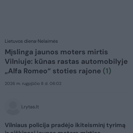
Lietuvos diena
Nelaimės
Mįslinga jaunos moters mirtis
Vilniuje: kūnas rastas automobilyje
„Alfa Romeo“ stoties rajone
(1)
2026 m. rugpjūčio 8 d. 06:02
Lrytas.lt
Vilniaus policija pradėjo ikiteisminį tyrimą