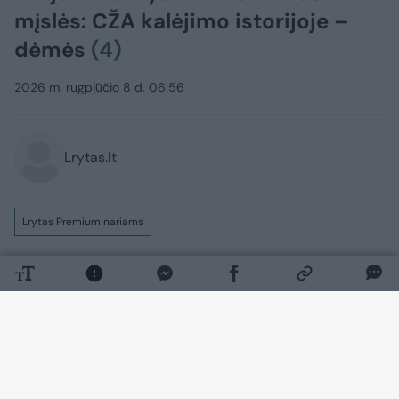
mįslės: CŽA kalėjimo istorijoje –
dėmės
(4)
2026 m. rugpjūčio 8 d. 06:56
Lrytas.lt
Lrytas Premium nariams
Prabėgo jau pora dešimtmečių, kai JAV
Centrinė žvalgybos agentūra (CŽA) galbūt
galėjo Lietuvoje savo lėšomis įkurti slaptą
kalėjimą ir jame laikyti terorizmu
įtariamus asmenis. Bet šios kelis kartus
tirtos istorijos bangos vis atsirita į mūsų