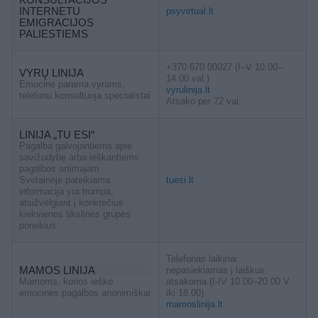
INTERNETU
psyvirtual.lt
EMIGRACIJOS
PALIESTIEMS
+370 670 00027 (I–V 10.00–
VYRŲ LINIJA
14.00 val.)
Emocinė parama vyrams,
vyrulinija.lt
telefonu konsultuoja specialistai
Atsako per 72 val.
LINIJA „TU ESI“
Pagalba galvojantiems apie
savižudybę arba ieškantiems
pagalbos artimajam
Svetainėje pateikiama
tuesi.lt
informacija yra trumpa,
atsižvelgiant į konkrečius
kiekvienos tikslinės grupės
poreikius
Telefonas laikinai
MAMOS LINIJA
nepasiekiamas į laiškus
Mamoms, kurios ieško
atsakoma (I-IV 10.00–20.00 V
emocinės pagalbos anonimiškai
iki 18.00)
mamoslinija.lt