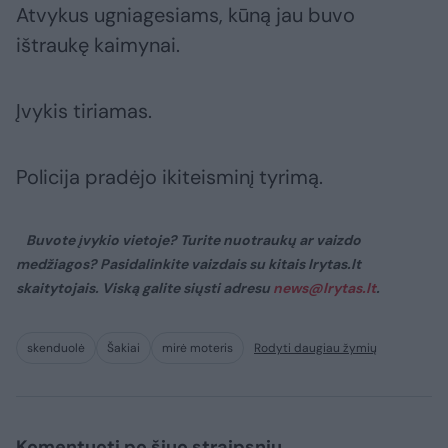
Atvykus ugniagesiams, kūną jau buvo
ištraukę kaimynai.
Įvykis tiriamas.
Policija pradėjo ikiteisminį tyrimą.
Buvote įvykio vietoje? Turite nuotraukų ar vaizdo
medžiagos? Pasidalinkite vaizdais su kitais lrytas.lt
skaitytojais. Viską galite siųsti adresu
news@lrytas.lt
.
skenduolė
Šakiai
mirė moteris
Rodyti daugiau žymių
Komentuoti po šiuo straipsniu