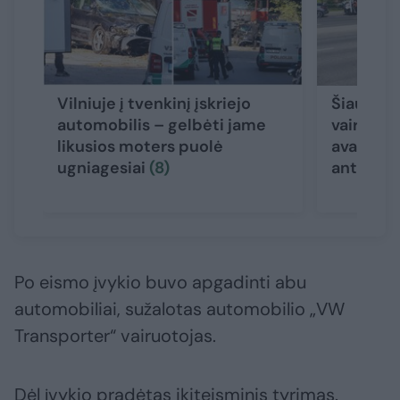
Vilniuje į tvenkinį įskriejo
Šiauliuo
automobilis – gelbėti jame
vairuoja
likusios moters puolė
avariją –
ugniagesiai
(8)
ant stog
Po eismo įvykio buvo apgadinti abu
automobiliai, sužalotas automobilio „VW
Transporter“ vairuotojas.
Dėl įvykio pradėtas ikiteisminis tyrimas.