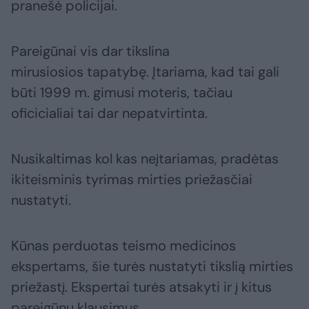
pranešė policijai.
Pareigūnai vis dar tikslina
mirusiosios tapatybę. Įtariama, kad tai gali
būti 1999 m. gimusi moteris, tačiau
oficicialiai tai dar nepatvirtinta.
Nusikaltimas kol kas neįtariamas, pradėtas
ikiteisminis tyrimas mirties priežasčiai
nustatyti.
Kūnas perduotas teismo medicinos
ekspertams, šie turės nustatyti tikslią mirties
priežastį. Ekspertai turės atsakyti ir į kitus
pareigūnų klausimus.