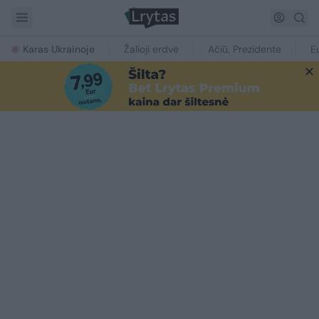
Karas Ukrainoje
Žalioji erdvė
Ačiū, Prezidente
E