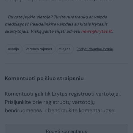
Buvote įvykio vietoje? Turite nuotraukų ar vaizdo
medžiagos? Pasidalinkite vaizdais su kitais lrytas.lt
skaitytojais. Viską galite siųsti adresu
news@lrytas.lt
.
avarija
Varėnos rajonas
Miegas
Rodyti daugiau žymių
Komentuoti po šiuo straipsniu
Komentuoti gali tik Lrytas registruoti vartotojai.
Prisijunkite prie registruotų vartotojų
bendruomenės ir bendraukite komentaruose!
Rodyti komentarus