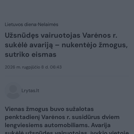
Lietuvos diena
Nelaimės
Užsnūdęs vairuotojas Varėnos r.
sukėlė avariją – nukentėjo žmogus,
sutriko eismas
2026 m. rugpjūčio 8 d. 06:43
Lrytas.lt
Vienas žmogus buvo sužalotas
penktadienį Varėnos r. susidūrus dviem
lengviesiems automobiliams. Avarija
sukėlė užsnūdęs vairuotojas, įvykio vietoje