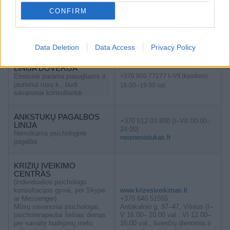
PAGALBOS CENTRAS
telefonu +370 700 55516
CONFIRM
Teikia konfidencialią,
specializuotospagalboscentras.lt
specializuotą kompleksinę
pagalbą smurtą artimoje
aplinkoje patyrusiems
asmenims visoje Lietuvoje.
Data Deletion
Data Access
Privacy Policy
LINIJA DOVERIJA
Emocinė parama paaugliams ir
+370 800 77277 I–VII (kasdien)
jaunimui rusų k., budi
16.00–19.00 val.
savanoriai konsultantai
ANKSTUKŲ PAGALBOS
+370 612 03 800 (I–VII 00:00–
LINIJA
24:00)
Nemokama psichologinė
neisnesiotukas.lt
pagalba
KRIZIŲ ĮVEIKIMO
CENTRAS
(individualios psichologo
konsultacijos gyvai, per Skype
www.krizesiveikimas.lt
ar Messenger)
+370 640 51555
Mūsų savanoriai psichologai,
Antakalnio g. 97–47, Vilnius (I–
psichoterapeutai šešias dienas
V 16.00– 20.00 val., VI 12.00–
per savaitę budėjimų metu
16.00 val., švenčių dienomis ir