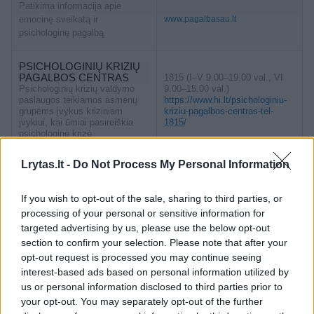
Patikima informacija apie
emocinę sveikatą ir
www.pagalbasau.lt
psichologinę pagalbą
PSICHOLOGINIŲ KRIZIŲ
PAGALBOS CENTRAS
1815 (I–V 9.00–19.00 val., VI
Psichologinių krizių valdymo
9.00–15.00 val.)
paslaugos teikiamos asmenų
https://www.hi.lt/psichologiniu-
grupėms įvykus kriziniam
kriziu-pagalbos-centras-tel-
įvykiui, kai ūmiai pasireiškia
1815/
psichologinė krizė
Lrytas.lt -
Do Not Process My Personal Information
Asmens sveikatos priežiūros
specialistams ir sveikatos mokslų
studentams prieinamos
Medo.lt
If you wish to opt-out of the sale, sharing to third parties, or
+370 606 07205
nemokamos, konfidencialios ir
processing of your personal or sensitive information for
operatyvios emocinės ir
targeted advertising by us, please use the below opt-out
psichologinės pagalbos tinklas
section to confirm your selection. Please note that after your
opt-out request is processed you may continue seeing
VAIKŲ LINIJA
116 111 (I–VII 11.00–23.00 val.)
interest-based ads based on personal information utilized by
Emocinė parama vaikams, budi
Pokalbiai internetu
us or personal information disclosed to third parties prior to
savanoriai konsultantai,
I–V 17.00–23.0015
profesionalai
Atsako per 24 val.
your opt-out. You may separately opt-out of the further