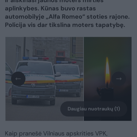
ir aiškinasi jaunos moters mirties
aplinkybes. Kūnas buvo rastas
automobilyje „Alfa Romeo“ stoties rajone.
Policija vis dar tikslina moters tapatybę.
Daugiau nuotraukų (1)
Kaip pranešė Vilniaus apskrities VPK,