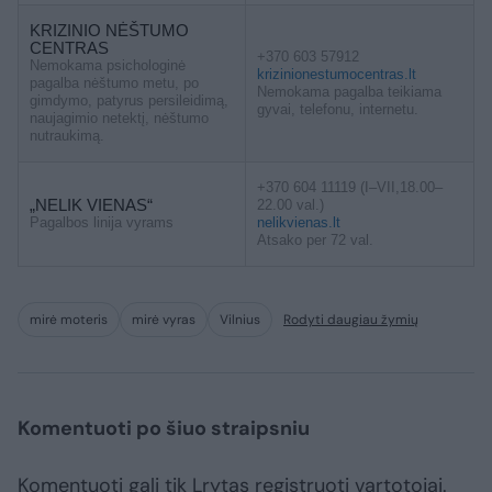
KRIZINIO NĖŠTUMO
CENTRAS
+370 603 57912
Nemokama psichologinė
krizinionestumocentras.lt
pagalba nėštumo metu, po
Nemokama pagalba teikiama
gimdymo, patyrus persileidimą,
gyvai, telefonu, internetu.
naujagimio netektį, nėštumo
nutraukimą.
+370 604 11119 (I–VII,18.00–
„NELIK VIENAS“
22.00 val.)
Pagalbos linija vyrams
nelikvienas.lt
Atsako per 72 val.
mirė moteris
mirė vyras
Vilnius
Rodyti daugiau žymių
Komentuoti po šiuo straipsniu
Komentuoti gali tik Lrytas registruoti vartotojai.