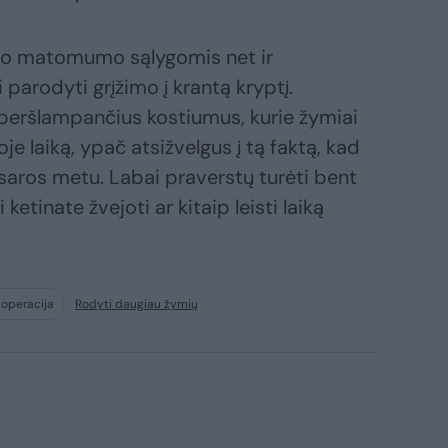
ogo matomumo sąlygomis net ir
parodyti grįžimo į krantą kryptį.
peršlampančius kostiumus, kurie žymiai
e laiką, ypač atsižvelgus į tą faktą, kad
vasaros metu. Labai praverstų turėti bent
 ketinate žvejoti ar kitaip leisti laiką
 operacija
Rodyti daugiau žymių