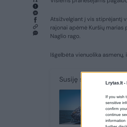
Visiems pranešėjams pagalbos 
Atsižvelgiant į vis stiprėjant
rajonai apėmė Kuršių marias pr
Naglio rago.
Išgelbėta vienuolika asmenų, iš
Susiję straipsniai
Lrytas.lt -
If you wish 
sensitive in
confirm you
continue se
information 
further disc