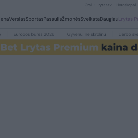
Orai
Lrytas.tv
Horoskopai
iena
Verslas
Sportas
Pasaulis
Žmonės
Sveikata
Daugiau
Lrytas 
e
Europos burės 2026
Gyvenu, ne skrolinu
Darbo ske