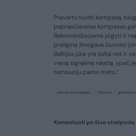
Pravartu turėti kompasą, bl
paprasčiausias kompasas gali 
Rekomenduojame įsigyti ir ne
prailgina žmogaus buvimo jūroj
Baltijos jūra yra šalta net ir 
vieną signalinę raketą, ypač jei
tamsiuoju paros metu.“
karinės jūrų pajėgos
Nelaimė
gelbėjimo
Komentuoti po šiuo straipsniu