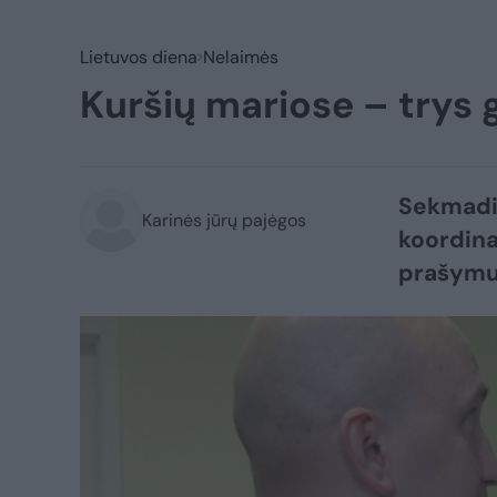
Lietuvos diena
Nelaimės
Kuršių mariose – trys 
Sekmadie
Karinės jūrų pajėgos
koordina
prašymus