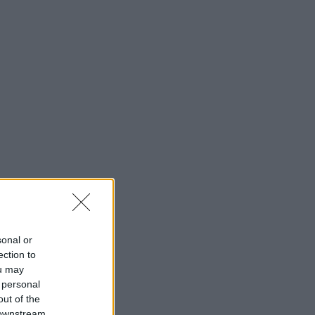
sonal or
ection to
ou may
 personal
out of the
 downstream