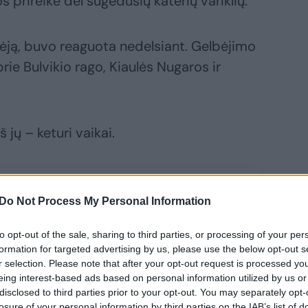
prireikė dėl sugedusių katerių variklių.
į vėją, buvo reaguota nedelsiant. Gelbėjimo
ie Bulvikio rago, Kiaulės Nugaros ir
 jų – keturi vaikai.
Do Not Process My Personal Information
to opt-out of the sale, sharing to third parties, or processing of your per
formation for targeted advertising by us, please use the below opt-out s
r selection. Please note that after your opt-out request is processed y
eing interest-based ads based on personal information utilized by us or
disclosed to third parties prior to your opt-out. You may separately opt-
losure of your personal information by third parties on the IAB’s list of