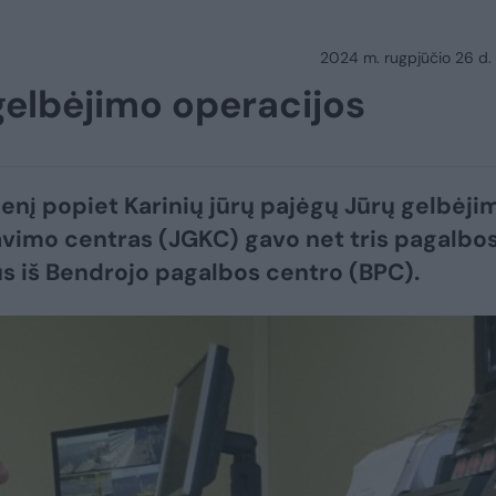
2024 m. rugpjūčio 26 d.
gelbėjimo operacijos
nį popiet Karinių jūrų pajėgų Jūrų gelbėji
vimo centras (JGKC) gavo net tris pagalbo
 iš Bendrojo pagalbos centro (BPC).