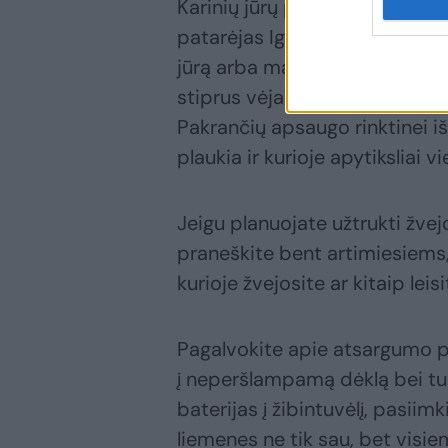
Karinių jūrų pajėgų Jūrų gelb
patarėjas Igor Kuzmenko prime
jūrą arba marias: ,,Būtinai pa
stiprus vėjas, ar nebus rūko. I
Pakrančių apsaugo rinktinei iš
plaukia ir kurioje apytiksliai vi
Jeigu planuojate užtrukti žvejo
praneškite bent artimiesiems, k
kurioje žvejosite ar kitaip leisi
Pagalvokite apie atsargumo pr
į neperšlampamą dėklą bei turė
baterijas į žibintuvėlį, pasiim
liemenes ne tik sau, bet visie