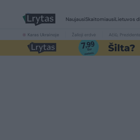
Naujausi
Skaitomiausi
Lietuvos d
Karas Ukrainoje
Žalioji erdvė
Ačiū, Prezident