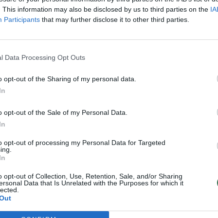
abilo išgelbėta
. This information may also be disclosed by us to third parties on the
IA
rėno įgula:
Participants
that may further disclose it to other third parties.
ndė gelbėtis
biru semdami
ndenį iš laivo
l Data Processing Opt Outs
o opt-out of the Sharing of my personal data.
In
o opt-out of the Sale of my Personal Data.
ti katerį. Pavojaus gyvybei nebuvo. Nė
In
nės pagalbos neprireikė.
to opt-out of processing my Personal Data for Targeted
ing.
In
 stipresniam vėjui, pagausėjo gelbėjimo
o opt-out of Collection, Use, Retention, Sale, and/or Sharing
ersonal Data that Is Unrelated with the Purposes for which it
lected.
Out