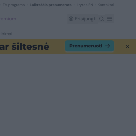
TV programa
Laikraščio prenumerata
Lrytas EN
Kontaktai
Premium
Prisijungti
lbimai