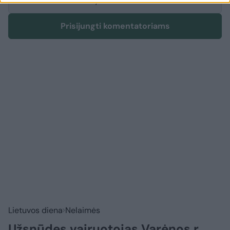
Rodyti komentarus
Prisijungti komentatoriams
Lietuvos diena
Nelaimės
Užsnūdęs vairuotojas Varėnos r.