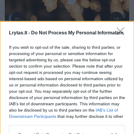
Lrytas.lt -
Do Not Process My Personal Information
Daugiau nuotraukų (1)
If you wish to opt-out of the sale, sharing to third parties, or
processing of your personal or sensitive information for
targeted advertising by us, please use the below opt-out
section to confirm your selection. Please note that after your
Vasario 1 d. apie 9 val. 5 min. Vilniuje, Panerių
opt-out request is processed you may continue seeing
interest-based ads based on personal information utilized by
g., apleistame pastate, rastas mirusio vyro
us or personal information disclosed to third parties prior to
(gim. 1964 m.) kūnas.
your opt-out. You may separately opt-out of the further
disclosure of your personal information by third parties on the
IAB’s list of downstream participants. This information may
Vasario 1 d. apie 7 val. 10 min. Klaipėdos r.,
also be disclosed by us to third parties on the
IAB’s List of
Downstream Participants
that may further disclose it to other
Slengių k., rastas mirusio nenustatytos
third parties.
tapatybės ir amžiaus vyriškio kūnas be