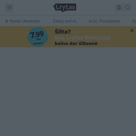
Karas Ukrainoje
Žalioji erdvė
Ačiū, Prezidente
E