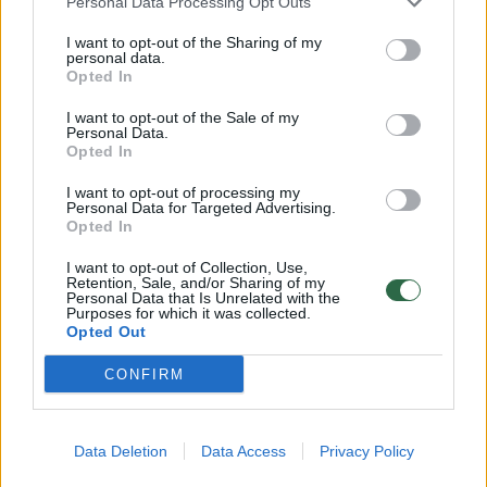
Personal Data Processing Opt Outs
išorinių smurto žymių.
I want to opt-out of the Sharing of my
personal data.
Abiem atvejais pradėtas ikiteisminis tyrimas
Opted In
mirties priežasčiai nustatyti.
I want to opt-out of the Sale of my
Personal Data.
Opted In
kūnas
tapatybė
ikiteisminis tyrimas
I want to opt-out of processing my
Personal Data for Targeted Advertising.
Opted In
I want to opt-out of Collection, Use,
Retention, Sale, and/or Sharing of my
Komentuoti po šiuo straipsniu
Personal Data that Is Unrelated with the
Purposes for which it was collected.
Opted Out
Komentuoti gali tik Lrytas registruoti vartotojai.
CONFIRM
Prisijunkite prie registruotų vartotojų
bendruomenės ir bendraukite komentaruose!
Data Deletion
Data Access
Privacy Policy