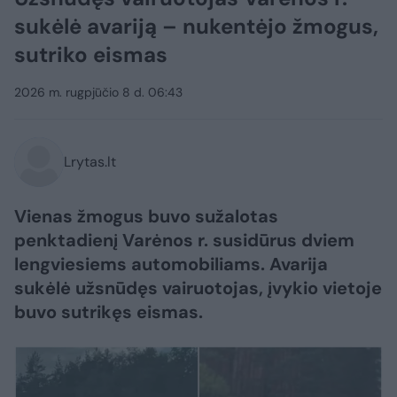
sukėlė avariją – nukentėjo žmogus,
sutriko eismas
2026 m. rugpjūčio 8 d. 06:43
Lrytas.lt
Vienas žmogus buvo sužalotas
penktadienį Varėnos r. susidūrus dviem
lengviesiems automobiliams. Avarija
sukėlė užsnūdęs vairuotojas, įvykio vietoje
buvo sutrikęs eismas.