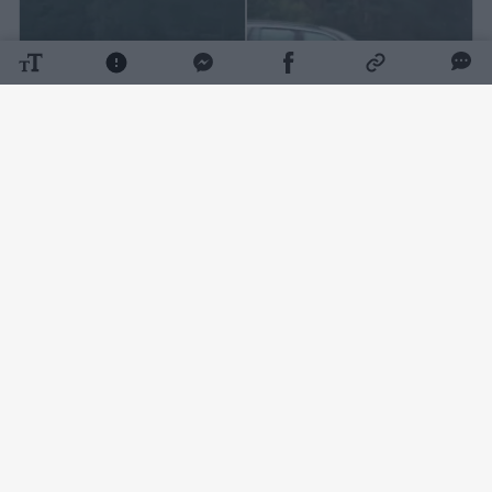
Daugiau nuotraukų (3)
Pirmasis apie įvykį socialiniame tinkle
„Facebook“ dar penktadienio vakarą pranešė
„Reidas TV“.
„Vilnius – Varėna. Ties Deksnėmis susidūrė du
automobiliai. Vienas nulėkė nuo kelio, yra
sužeistų žmonių. Eismas į abi puses sutrikęs“,