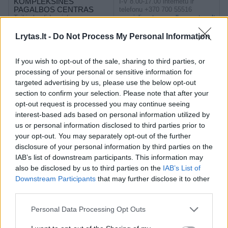
KOMPLEKSINĖS
I-V 8.00-17.00 internetu ir
PAGALBOS CENTRAS
telefonu +370 700 55516
Teikia konfidencialią,
specializuotospagalboscentras.lt
specializuotą kompleksinę
pagalbą smurtą artimoje
Lrytas.lt -
Do Not Process My Personal Information
aplinkoje patyrusiems
asmenims visoje Lietuvoje.
If you wish to opt-out of the sale, sharing to third parties, or
processing of your personal or sensitive information for
LINIJA DOVERIJA
targeted advertising by us, please use the below opt-out
Emocinė parama paaugliams ir
+370 800 77277 I–VII (kasdien)
jaunimui rusų k., budi
16.00–19.00 val.
section to confirm your selection. Please note that after your
savanoriai konsultantai
opt-out request is processed you may continue seeing
interest-based ads based on personal information utilized by
ANKSTUKŲ PAGALBOS
us or personal information disclosed to third parties prior to
+370 612 03 800 (I–VII 00:00–
LINIJA
24:00)
your opt-out. You may separately opt-out of the further
Nemokama psichologinė
neisnesiotukas.lt
disclosure of your personal information by third parties on the
pagalba
IAB’s list of downstream participants. This information may
also be disclosed by us to third parties on the
IAB’s List of
KRIZIŲ ĮVEIKIMO
Downstream Participants
that may further disclose it to other
CENTRAS
(individualios psichologo
third parties.
konsultacijos gyvai, per Skype
www.krizesiveikimas.lt
ar Messenger)
+370 640 51555
Personal Data Processing Opt Outs
Mūsų savanoriai psichologai,
Antakalnio g. 97–47, Vilnius (I–
psichoterapeutai šešias dienas
V 16.00– 20.00 val., VI 12.00–
per savaitę budėjimų metu
16.00 val., švenčių dienomis ir