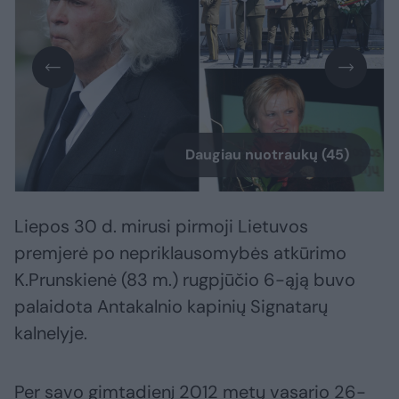
Daugiau nuotraukų (45)
Liepos 30 d. mirusi pirmoji Lietuvos
premjerė po nepriklausomybės atkūrimo
K.Prunskienė (83 m.) rugpjūčio 6-ąją buvo
palaidota Antakalnio kapinių Signatarų
kalnelyje.
Per savo gimtadienį 2012 metų vasario 26-