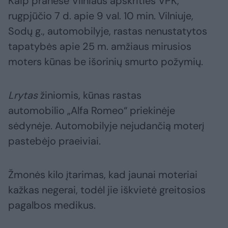
Kaip pranešė Vilniaus apskrities VPK,
rugpjūčio 7 d. apie 9 val. 10 min. Vilniuje,
Sodų g., automobilyje, rastas nenustatytos
tapatybės apie 25 m. amžiaus mirusios
moters kūnas be išorinių smurto požymių.
Lrytas
žiniomis, kūnas rastas
automobilio „Alfa Romeo“ priekinėje
sėdynėje. Automobilyje nejudančią moterį
pastebėjo praeiviai.
Žmonės kilo įtarimas, kad jaunai moteriai
kažkas negerai, todėl jie iškvietė greitosios
pagalbos medikus.