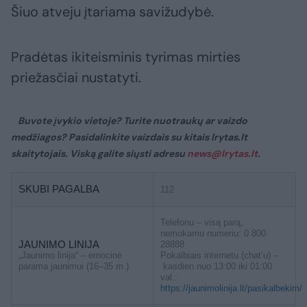
Šiuo atveju įtariama savižudybė.
Pradėtas ikiteisminis tyrimas mirties
priežasčiai nustatyti.
Buvote įvykio vietoje? Turite nuotraukų ar vaizdo
medžiagos? Pasidalinkite vaizdais su kitais lrytas.lt
skaitytojais. Viską galite siųsti adresu
news@lrytas.lt
.
SKUBI PAGALBA
112
Telefonu – visą parą,
nemokamu numeriu: 0 800
JAUNIMO LINIJA
28888
„Jaunimo linija“ – emocinė
Pokalbiais internetu (chat’u) –
parama jaunimui (16–35 m.)
kasdien nuo 13:00 iki 01:00
val.:
https://jaunimolinija.lt/pasikalbekim/