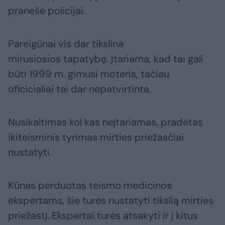
pranešė policijai.
Pareigūnai vis dar tikslina
mirusiosios tapatybę. Įtariama, kad tai gali
būti 1999 m. gimusi moteris, tačiau
oficicialiai tai dar nepatvirtinta.
Nusikaltimas kol kas neįtariamas, pradėtas
ikiteisminis tyrimas mirties priežasčiai
nustatyti.
Kūnas perduotas teismo medicinos
ekspertams, šie turės nustatyti tikslią mirties
priežastį. Ekspertai turės atsakyti ir į kitus