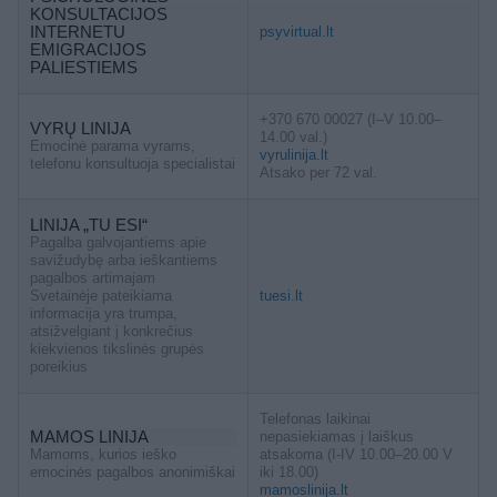
KONSULTACIJOS
INTERNETU
psyvirtual.lt
EMIGRACIJOS
PALIESTIEMS
+370 670 00027 (I–V 10.00–
VYRŲ LINIJA
14.00 val.)
Emocinė parama vyrams,
vyrulinija.lt
telefonu konsultuoja specialistai
Atsako per 72 val.
LINIJA „TU ESI“
Pagalba galvojantiems apie
savižudybę arba ieškantiems
pagalbos artimajam
Svetainėje pateikiama
tuesi.lt
informacija yra trumpa,
atsižvelgiant į konkrečius
kiekvienos tikslinės grupės
poreikius
Telefonas laikinai
MAMOS LINIJA
nepasiekiamas į laiškus
Mamoms, kurios ieško
atsakoma (I-IV 10.00–20.00 V
emocinės pagalbos anonimiškai
iki 18.00)
mamoslinija.lt