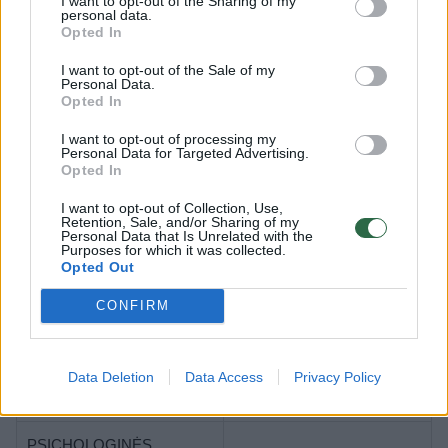
I want to opt-out of the Sharing of my
personal data.
teikia skubią psichologinę
sekmadieniais nedirba)
Opted In
pagalbą sudėtingas gyvenimo
situacijas išgyvenantiems
žmonėms
I want to opt-out of the Sale of my
Personal Data.
Opted In
TĖVŲ LINIJA
tevulinija.lt
Emocinė parama tėvams,
+370 800 90012 (I–V 9.00–
I want to opt-out of processing my
pagalbą teikia psichologai
13.00 val. ir 17.00–21.00 val.)
Personal Data for Targeted Advertising.
Opted In
SIDABRINĖ LINIJA
Emocinė parama senjorams,
I want to opt-out of Collection, Use,
Retention, Sale, and/or Sharing of my
pagalbą teikia profesionalūs
Personal Data that Is Unrelated with the
konsultantai, reguliariai
Purposes for which it was collected.
bendrauja savanoriai ir kiti
Opted Out
senjorai
+370 800 80020 (I–V 8–22 val.,
VI–VII 11–19 val.)
Prireikus pagalbos, jaučiant
CONFIRM
sidabrinelinija.lt
poreikį būti išklausytam, ar
tiesiog norint susirasti
bendramintį nuolatiniam
bendravimui telefonu,
Data Deletion
Data Access
Privacy Policy
nedvejodami skambinkite
nemokamu telefonu
PSICHOLOGINĖS