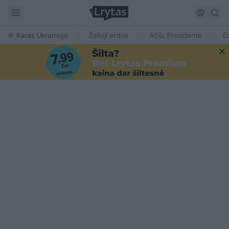
Karas Ukrainoje
Žalioji erdvė
Ačiū, Prezidente
E