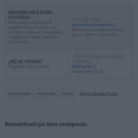
KRIZINIO NĖŠTUMO
CENTRAS
+370 603 57912
Nemokama psichologinė
krizinionestumocentras.lt
pagalba nėštumo metu, po
Nemokama pagalba teikiama
gimdymo, patyrus persileidimą,
gyvai, telefonu, internetu.
naujagimio netektį, nėštumo
nutraukimą.
+370 604 11119 (I–VII,18.00–
„NELIK VIENAS“
22.00 val.)
Pagalbos linija vyrams
nelikvienas.lt
Atsako per 72 val.
mirė moteris
mirė vyras
Vilnius
Rodyti daugiau žymių
Komentuoti po šiuo straipsniu