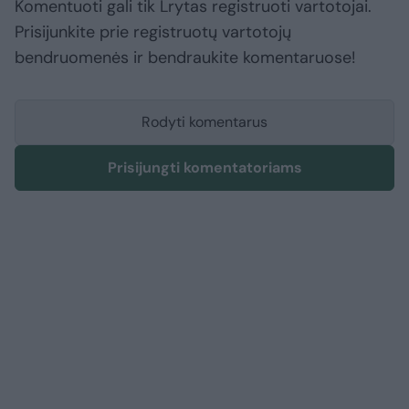
Komentuoti gali tik Lrytas registruoti vartotojai.
Prisijunkite prie registruotų vartotojų
bendruomenės ir bendraukite komentaruose!
Rodyti komentarus
Prisijungti komentatoriams