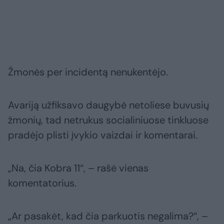
Žmonės per incidentą nenukentėjo.
Avariją užfiksavo daugybė netoliese buvusių
žmonių, tad netrukus socialiniuose tinkluose
pradėjo plisti įvykio vaizdai ir komentarai.
„Na, čia Kobra 11“, – rašė vienas
komentatorius.
„Ar pasakėt, kad čia parkuotis negalima?“, –