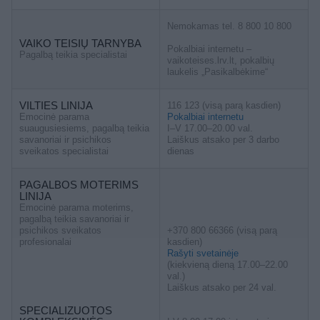
Nemokamas tel. 8 800 10 800
VAIKO TEISIŲ TARNYBA
Pokalbiai internetu –
Pagalbą teikia specialistai
vaikoteises.lrv.lt, pokalbių
laukelis „Pasikalbėkime“
VILTIES LINIJA
116 123 (visą parą kasdien)
Emocinė parama
Pokalbiai internetu
suaugusiesiems, pagalbą teikia
I–V 17.00–20.00 val.
savanoriai ir psichikos
Laiškus atsako per 3 darbo
sveikatos specialistai
dienas
PAGALBOS MOTERIMS
LINIJA
Emocinė parama moterims,
pagalbą teikia savanoriai ir
psichikos sveikatos
+370 800 66366 (visą parą
profesionalai
kasdien)
Rašyti svetainėje
(kiekvieną dieną 17.00–22.00
val.)
Laiškus atsako per 24 val.
SPECIALIZUOTOS