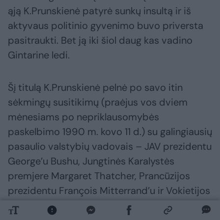
ąją K.Prunskienė patyrė sunkų insultą ir iš
aktyvaus politinio gyvenimo buvo priversta
pasitraukti. Bet ją iki šiol daug kas vadino
Gintarine ledi.
Šį titulą K.Prunskienė pelnė po savo itin
sėkmingų susitikimų (praėjus vos dviem
mėnesiams po nepriklausomybės
paskelbimo 1990 m. kovo 11 d.) su galingiausių
pasaulio valstybių vadovais – JAV prezidentu
George’u Bushu, Jungtinės Karalystės
premjere Margaret Thatcher, Prancūzijos
prezidentu François Mitterrand’u ir Vokietijos
kancleriu Helmutu Kohliu.