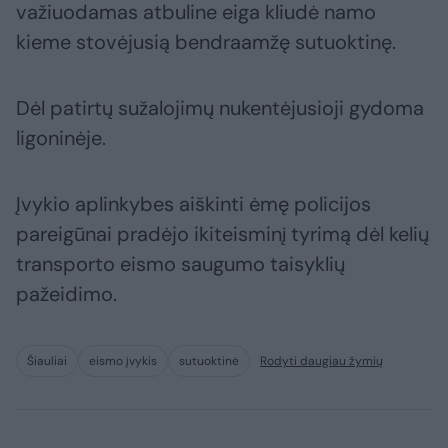
važiuodamas atbuline eiga kliudė namo
kieme stovėjusią bendraamžę sutuoktinę.
Dėl patirtų sužalojimų nukentėjusioji gydoma
ligoninėje.
Įvykio aplinkybes aiškinti ėmę policijos
pareigūnai pradėjo ikiteisminį tyrimą dėl kelių
transporto eismo saugumo taisyklių
pažeidimo.
Šiauliai
eismo įvykis
sutuoktinė
Rodyti daugiau žymių