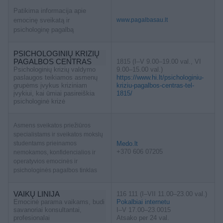
Patikima informacija apie
emocinę sveikatą ir
www.pagalbasau.lt
psichologinę pagalbą
PSICHOLOGINIŲ KRIZIŲ
PAGALBOS CENTRAS
1815 (I–V 9.00–19.00 val., VI
Psichologinių krizių valdymo
9.00–15.00 val.)
paslaugos teikiamos asmenų
https://www.hi.lt/psichologiniu-
grupėms įvykus kriziniam
kriziu-pagalbos-centras-tel-
įvykiui, kai ūmiai pasireiškia
1815/
psichologinė krizė
Asmens sveikatos priežiūros
specialistams ir sveikatos mokslų
studentams prieinamos
Medo.lt
+370 606 07205
nemokamos, konfidencialios ir
operatyvios emocinės ir
psichologinės pagalbos tinklas
VAIKŲ LINIJA
116 111 (I–VII 11.00–23.00 val.)
Emocinė parama vaikams, budi
Pokalbiai internetu
savanoriai konsultantai,
I–V 17.00–23.0015
profesionalai
Atsako per 24 val.