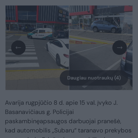
Daugiau nuotraukų (4)
Avarija rugpjūčio 8 d. apie 15 val. įvyko J.
Basanavičiaus g. Policijai
paskambinęapsaugos darbuojai pranešė,
kad automobilis „Subaru“ taranavo prekybos