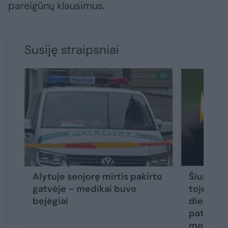
pareigūnų klausimus.
Susiję straipsniai
Alytuje senjorę mirtis pakirto
Šiurpūs 
gatvėje – medikai buvo
toje pači
bejėgiai
dieną ras
paties a
moterys