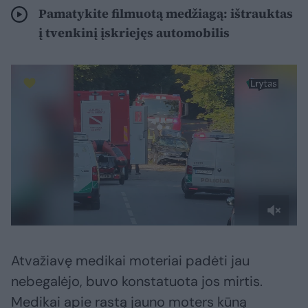
Pamatykite filmuotą medžiagą: ištrauktas
į tvenkinį įskriejęs automobilis
Atvažiavę medikai moteriai padėti jau
nebegalėjo, buvo konstatuota jos mirtis.
Medikai apie rastą jauno moters kūną