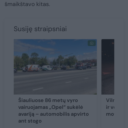
šmaikštavo kitas.
Susiję straipsniai
Šiauliuose 86 metų vyro
Vilniuje 
vairuojamas „Opel“ sukėlė
ir vėl nu
avariją – automobilis apvirto
motocikl
ant stogo