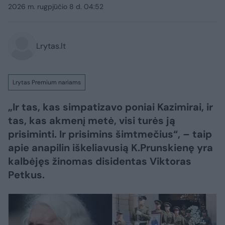
2026 m. rugpjūčio 8 d. 04:52
Lrytas.lt
Lrytas Premium nariams
„Ir tas, kas simpatizavo poniai Kazimirai, ir
tas, kas akmenį metė, visi turės ją
prisiminti. Ir prisimins šimtmečius“, – taip
apie anapilin iškeliavusią K.Prunskienę yra
kalbėjęs žinomas disidentas Viktoras
Petkus.