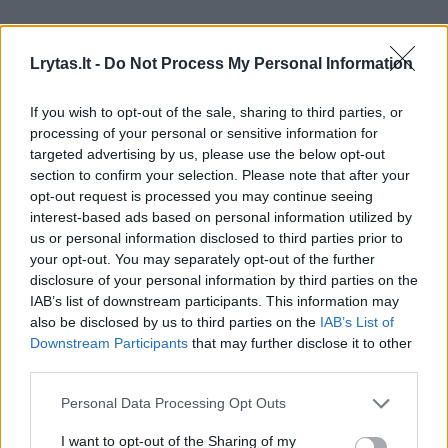
Pareigūnai vis dar tikslina
Lrytas.lt -
Do Not Process My Personal Information
mirusiosios tapatybę. Įtariama, kad tai gali
būti 1999 m. gimusi moteris, tačiau
If you wish to opt-out of the sale, sharing to third parties, or
processing of your personal or sensitive information for
oficicialiai tai dar nepatvirtinta.
targeted advertising by us, please use the below opt-out
section to confirm your selection. Please note that after your
opt-out request is processed you may continue seeing
Nusikaltimas kol kas neįtariamas, pradėtas
interest-based ads based on personal information utilized by
ikiteisminis tyrimas mirties priežasčiai
us or personal information disclosed to third parties prior to
your opt-out. You may separately opt-out of the further
nustatyti.
disclosure of your personal information by third parties on the
IAB’s list of downstream participants. This information may
also be disclosed by us to third parties on the
IAB’s List of
Kūnas perduotas teismo medicinos
Downstream Participants
that may further disclose it to other
ekspertams, šie turės nustatyti tikslią mirties
third parties.
priežastį. Ekspertai turės atsakyti ir į kitus
Personal Data Processing Opt Outs
pareigūnų klausimus.
I want to opt-out of the Sharing of my