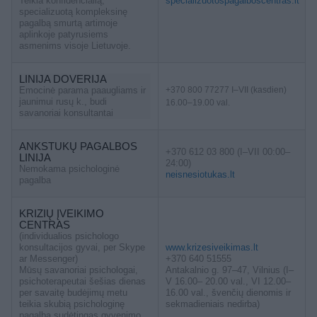
Teikia konfidencialią,
specializuotospagalboscentras.lt
specializuotą kompleksinę
pagalbą smurtą artimoje
aplinkoje patyrusiems
asmenims visoje Lietuvoje.
LINIJA DOVERIJA
Emocinė parama paaugliams ir
+370 800 77277 I–VII (kasdien)
jaunimui rusų k., budi
16.00–19.00 val.
savanoriai konsultantai
ANKSTUKŲ PAGALBOS
+370 612 03 800 (I–VII 00:00–
LINIJA
24:00)
Nemokama psichologinė
neisnesiotukas.lt
pagalba
KRIZIŲ ĮVEIKIMO
CENTRAS
(individualios psichologo
konsultacijos gyvai, per Skype
www.krizesiveikimas.lt
ar Messenger)
+370 640 51555
Mūsų savanoriai psichologai,
Antakalnio g. 97–47, Vilnius (I–
psichoterapeutai šešias dienas
V 16.00– 20.00 val., VI 12.00–
per savaitę budėjimų metu
16.00 val., švenčių dienomis ir
teikia skubią psichologinę
sekmadieniais nedirba)
pagalbą sudėtingas gyvenimo