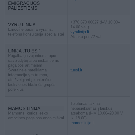
EMIGRACIJOS
PALIESTIEMS
+370 670 00027 (I–V 10.00–
VYRŲ LINIJA
14.00 val.)
Emocinė parama vyrams,
vyrulinija.lt
telefonu konsultuoja specialistai
Atsako per 72 val.
LINIJA „TU ESI“
Pagalba galvojantiems apie
savižudybę arba ieškantiems
pagalbos artimajam
Svetainėje pateikiama
tuesi.lt
informacija yra trumpa,
atsižvelgiant į konkrečius
kiekvienos tikslinės grupės
poreikius
Telefonas laikinai
MAMOS LINIJA
nepasiekiamas į laiškus
Mamoms, kurios ieško
atsakoma (I-IV 10.00–20.00 V
emocinės pagalbos anonimiškai
iki 18.00)
mamoslinija.lt