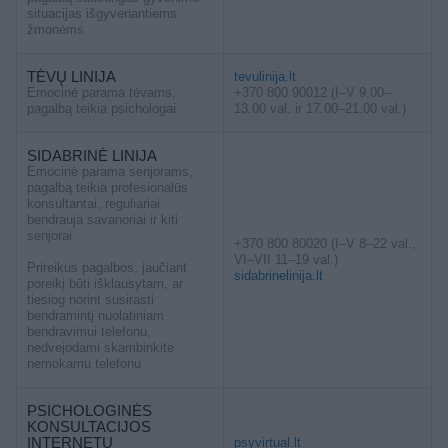
situacijas išgyvenantiems
žmonėms
TĖVŲ LINIJA
tevulinija.lt
Emocinė parama tėvams,
+370 800 90012 (I–V 9.00–
pagalbą teikia psichologai
13.00 val. ir 17.00–21.00 val.)
SIDABRINĖ LINIJA
Emocinė parama senjorams,
pagalbą teikia profesionalūs
konsultantai, reguliariai
bendrauja savanoriai ir kiti
senjorai
+370 800 80020 (I–V 8–22 val.,
VI–VII 11–19 val.)
Prireikus pagalbos, jaučiant
sidabrinelinija.lt
poreikį būti išklausytam, ar
tiesiog norint susirasti
bendramintį nuolatiniam
bendravimui telefonu,
nedvejodami skambinkite
nemokamu telefonu
PSICHOLOGINĖS
KONSULTACIJOS
INTERNETU
psyvirtual.lt