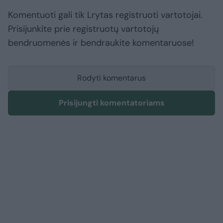
Komentuoti gali tik Lrytas registruoti vartotojai.
Prisijunkite prie registruotų vartotojų
bendruomenės ir bendraukite komentaruose!
Rodyti komentarus
Prisijungti komentatoriams