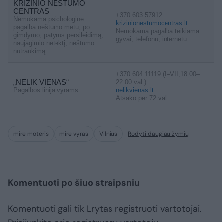
KRIZINIO NĖŠTUMO
CENTRAS
+370 603 57912
Nemokama psichologinė
krizinionestumocentras.lt
pagalba nėštumo metu, po
Nemokama pagalba teikiama
gimdymo, patyrus persileidimą,
gyvai, telefonu, internetu.
naujagimio netektį, nėštumo
nutraukimą.
+370 604 11119 (I–VII,18.00–
„NELIK VIENAS“
22.00 val.)
Pagalbos linija vyrams
nelikvienas.lt
Atsako per 72 val.
mirė moteris
mirė vyras
Vilnius
Rodyti daugiau žymių
Komentuoti po šiuo straipsniu
Komentuoti gali tik Lrytas registruoti vartotojai.