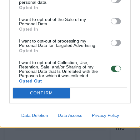
personal data.
Opted In
Susiję straipsniai
I want to opt-out of the Sale of my
Personal Data.
Opted In
I want to opt-out of processing my
Personal Data for Targeted Advertising.
Opted In
I want to opt-out of Collection, Use,
Retention, Sale, and/or Sharing of my
Personal Data that Is Unrelated with the
Purposes for which it was collected.
Opted Out
CONFIRM
Alytuje senjorę mirtis pakirto
Šiurpūs 
gatvėje – medikai buvo
toje pači
bejėgiai
dieną ras
Data Deletion
Data Access
Privacy Policy
paties a
moterys