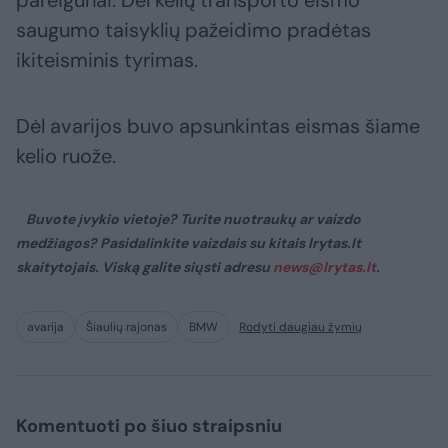
pareigūnai. Dėl kelių transporto eismo
saugumo taisyklių pažeidimo pradėtas
ikiteisminis tyrimas.
Dėl avarijos buvo apsunkintas eismas šiame
kelio ruože.
Buvote įvykio vietoje? Turite nuotraukų ar vaizdo
medžiagos? Pasidalinkite vaizdais su kitais lrytas.lt
skaitytojais. Viską galite siųsti adresu
news@lrytas.lt
.
avarija
Šiaulių rajonas
BMW
Rodyti daugiau žymių
Komentuoti po šiuo straipsniu