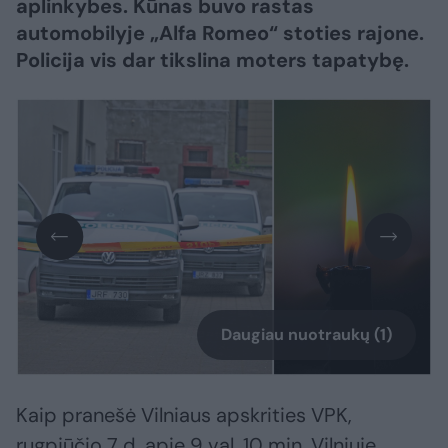
aplinkybes. Kūnas buvo rastas
automobilyje „Alfa Romeo“ stoties rajone.
Policija vis dar tikslina moters tapatybę.
Daugiau nuotraukų (1)
Kaip pranešė Vilniaus apskrities VPK,
rugpjūčio 7 d. apie 9 val. 10 min. Vilniuje,