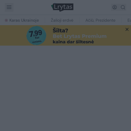
Karas Ukrainoje
Žalioji erdvė
Ačiū, Prezidente
E