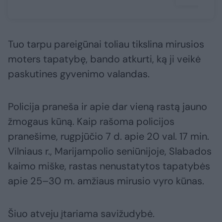
Tuo tarpu pareigūnai toliau tikslina mirusios
moters tapatybę, bando atkurti, ką ji veikė
paskutines gyvenimo valandas.
Policija praneša ir apie dar vieną rastą jauno
žmogaus kūną. Kaip rašoma policijos
pranešime, rugpjūčio 7 d. apie 20 val. 17 min.
Vilniaus r., Marijampolio seniūnijoje, Slabados
kaimo miške, rastas nenustatytos tapatybės
apie 25–30 m. amžiaus mirusio vyro kūnas.
Šiuo atveju įtariama savižudybė.