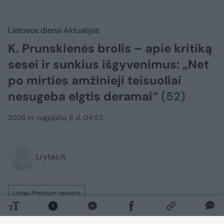
Lietuvos diena
Aktualijos
K. Prunskienės brolis – apie kritiką
sesei ir sunkius išgyvenimus: „Net
po mirties amžinieji teisuoliai
nesugeba elgtis deramai“
(52)
2026 m. rugpjūčio 8 d. 04:52
Lrytas.lt
Lrytas Premium nariams
„Ir tas, kas simpatizavo poniai Kazimirai, ir