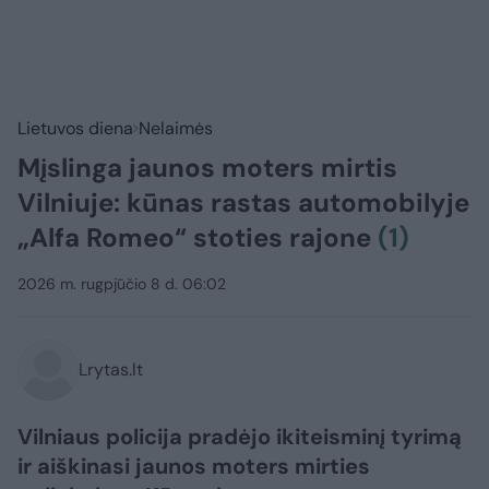
Lietuvos diena
Nelaimės
Mįslinga jaunos moters mirtis
Vilniuje: kūnas rastas automobilyje
„Alfa Romeo“ stoties rajone
(1)
2026 m. rugpjūčio 8 d. 06:02
Lrytas.lt
Vilniaus policija pradėjo ikiteisminį tyrimą
ir aiškinasi jaunos moters mirties