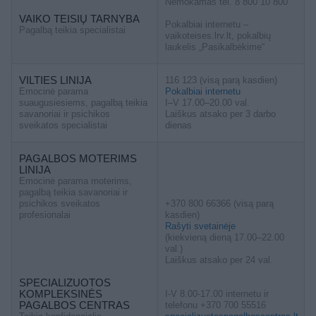
Nemokamas tel. 8 800 10 800
VAIKO TEISIŲ TARNYBA
Pokalbiai internetu –
Pagalbą teikia specialistai
vaikoteises.lrv.lt, pokalbių
laukelis „Pasikalbėkime“
VILTIES LINIJA
116 123 (visą parą kasdien)
Emocinė parama
Pokalbiai internetu
suaugusiesiems, pagalbą teikia
I–V 17.00–20.00 val.
savanoriai ir psichikos
Laiškus atsako per 3 darbo
sveikatos specialistai
dienas
PAGALBOS MOTERIMS
LINIJA
Emocinė parama moterims,
pagalbą teikia savanoriai ir
psichikos sveikatos
+370 800 66366 (visą parą
profesionalai
kasdien)
Rašyti svetainėje
(kiekvieną dieną 17.00–22.00
val.)
Laiškus atsako per 24 val.
SPECIALIZUOTOS
KOMPLEKSINĖS
I-V 8.00-17.00 internetu ir
PAGALBOS CENTRAS
telefonu +370 700 55516