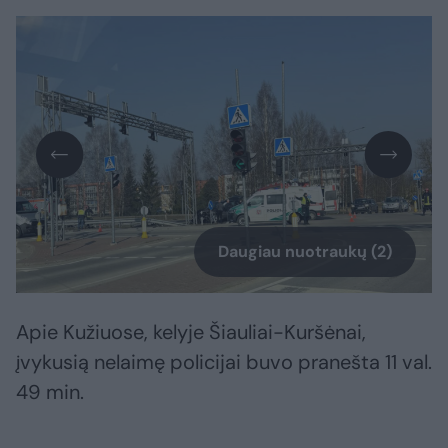
Daugiau nuotraukų (2)
Apie Kužiuose, kelyje Šiauliai-Kuršėnai,
įvykusią nelaimę policijai buvo pranešta 11 val.
49 min.