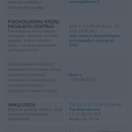
emocinę sveikatą ir
www.pagalbasau.lt
psichologinę pagalbą
PSICHOLOGINIŲ KRIZIŲ
PAGALBOS CENTRAS
1815 (I–V 9.00–19.00 val., VI
Psichologinių krizių valdymo
9.00–15.00 val.)
paslaugos teikiamos asmenų
https://www.hi.lt/psichologiniu-
grupėms įvykus kriziniam
kriziu-pagalbos-centras-tel-
įvykiui, kai ūmiai pasireiškia
1815/
psichologinė krizė
Asmens sveikatos priežiūros
specialistams ir sveikatos mokslų
studentams prieinamos
Medo.lt
+370 606 07205
nemokamos, konfidencialios ir
operatyvios emocinės ir
psichologinės pagalbos tinklas
VAIKŲ LINIJA
116 111 (I–VII 11.00–23.00 val.)
Emocinė parama vaikams, budi
Pokalbiai internetu
savanoriai konsultantai,
I–V 17.00–23.0015
profesionalai
Atsako per 24 val.