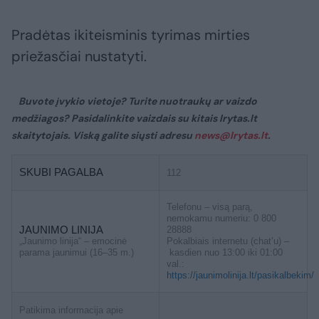
Pradėtas ikiteisminis tyrimas mirties
priežasčiai nustatyti.
Buvote įvykio vietoje? Turite nuotraukų ar vaizdo
medžiagos? Pasidalinkite vaizdais su kitais lrytas.lt
skaitytojais. Viską galite siųsti adresu
news@lrytas.lt
.
SKUBI PAGALBA
112
Telefonu – visą parą,
nemokamu numeriu: 0 800
JAUNIMO LINIJA
28888
„Jaunimo linija“ – emocinė
Pokalbiais internetu (chat’u) –
parama jaunimui (16–35 m.)
kasdien nuo 13:00 iki 01:00
val.:
https://jaunimolinija.lt/pasikalbekim/
Patikima informacija apie