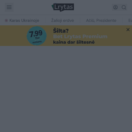
Karas Ukrainoje
Žalioji erdvė
Ačiū, Prezidente
E