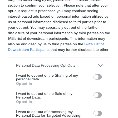
section to confirm your selection. Please note that after your
opt-out request is processed you may continue seeing
VILTIES LINIJA
Emocinė parama suaugusiesiems, pagalbą teikia savanoriai ir
interest-based ads based on personal information utilized by
psichikos sveikatos specialistai
us or personal information disclosed to third parties prior to
your opt-out. You may separately opt-out of the further
PAGALBOS MOTERIMS LINIJA
disclosure of your personal information by third parties on the
Emocinė parama moterims, pagalbą teikia savanoriai ir psichikos
IAB’s list of downstream participants. This information may
sveikatos profesionalai
also be disclosed by us to third parties on the
IAB’s List of
Downstream Participants
that may further disclose it to other
LINIJA DOVERIJA
third parties.
Emocinė parama paaugliams ir jaunimui rusų k., budi savanoriai
konsultantai
Personal Data Processing Opt Outs
ANKSTUKŲ PAGALBOS LINIJA
I want to opt-out of the Sharing of my
Nemokama psichologinė pagalba
personal data.
Opted In
KRIZIŲ ĮVEIKIMO CENTRAS
I want to opt-out of the Sale of my
(individualios psichologo konsultacijos gyvai, per Skype ar
Personal Data.
Messenger)
Opted In
Mūsų savanoriai psichologai, psichoterapeutai šešias dienas per
savaitę budėjimų metu teikia skubią psichologinę pagalbą
I want to opt-out of processing my
sudėtingas gyvenimo situacijas išgyvenantiems žmonėms
Personal Data for Targeted Advertising.