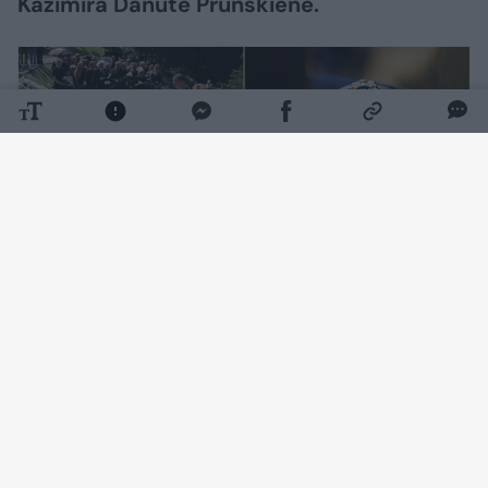
Kazimira Danutė Prunskienė.
Daugiau nuotraukų (156)
K. D. Prunskienei surengtos valstybinės
laidotuvės. Su velione atsisveikinti buvo
galima Vilniaus Šv. Jonų bažnyčioje.
Jos