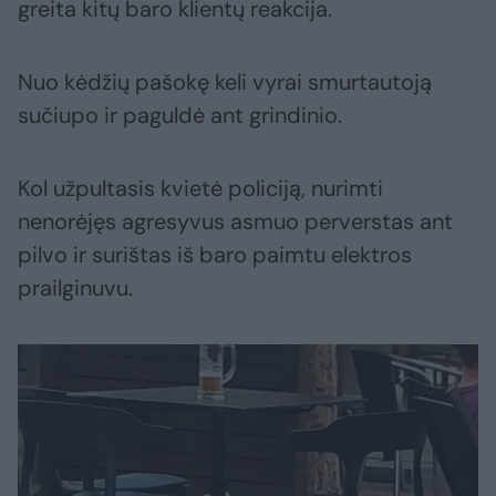
greita kitų baro klientų reakcija.
Nuo kėdžių pašokę keli vyrai smurtautoją
sučiupo ir paguldė ant grindinio.
Kol užpultasis kvietė policiją, nurimti
nenorėjęs agresyvus asmuo perverstas ant
pilvo ir surištas iš baro paimtu elektros
prailginuvu.