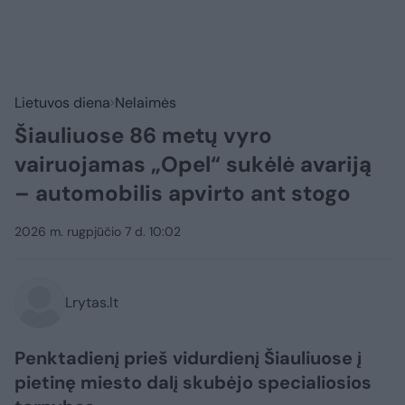
Lietuvos diena
Nelaimės
Šiauliuose 86 metų vyro
vairuojamas „Opel“ sukėlė avariją
– automobilis apvirto ant stogo
2026 m. rugpjūčio 7 d. 10:02
Lrytas.lt
Penktadienį prieš vidurdienį Šiauliuose į
pietinę miesto dalį skubėjo specialiosios