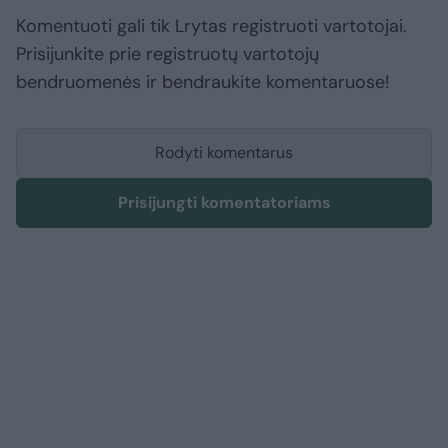
Komentuoti gali tik Lrytas registruoti vartotojai.
Prisijunkite prie registruotų vartotojų
bendruomenės ir bendraukite komentaruose!
Rodyti komentarus
Prisijungti komentatoriams