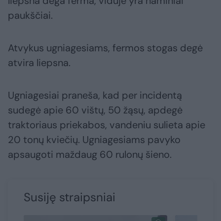
liepsna dega ferma, viduje yra naminiai
paukščiai.
Atvykus ugniagesiams, fermos stogas degė
atvira liepsna.
Ugniagesiai praneša, kad per incidentą
sudegė apie 60 vištų, 50 žąsų, apdegė
traktoriaus priekabos, vandeniu sulieta apie
20 tonų kviečių. Ugniagesiams pavyko
apsaugoti maždaug 60 rulonų šieno.
Susiję straipsniai