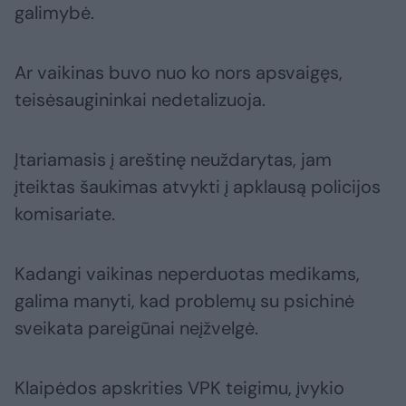
galimybė.
Ar vaikinas buvo nuo ko nors apsvaigęs,
teisėsaugininkai nedetalizuoja.
Įtariamasis į areštinę neuždarytas, jam
įteiktas šaukimas atvykti į apklausą policijos
komisariate.
Kadangi vaikinas neperduotas medikams,
galima manyti, kad problemų su psichinė
sveikata pareigūnai neįžvelgė.
Klaipėdos apskrities VPK teigimu, įvykio