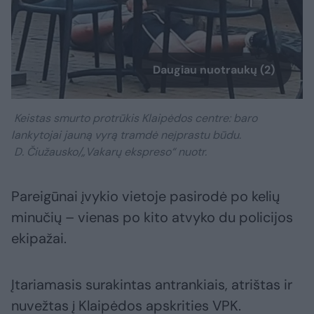
Daugiau nuotraukų (2)
Keistas smurto protrūkis Klaipėdos centre: baro
lankytojai jauną vyrą tramdė neįprastu būdu.
D. Čiužausko/„Vakarų ekspreso“ nuotr.
Pareigūnai įvykio vietoje pasirodė po kelių
minučių – vienas po kito atvyko du policijos
ekipažai.
Įtariamasis surakintas antrankiais, atrištas ir
nuvežtas į Klaipėdos apskrities VPK.