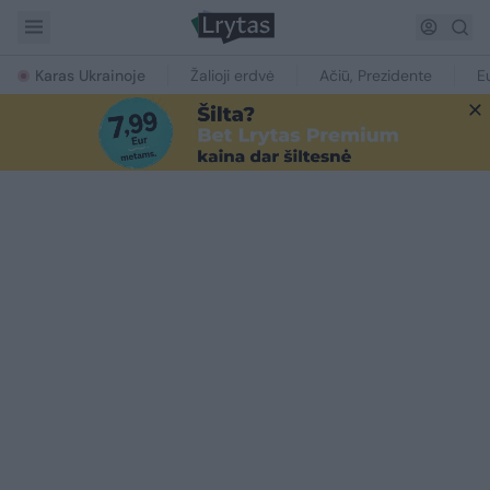
Karas Ukrainoje
Žalioji erdvė
Ačiū, Prezidente
E