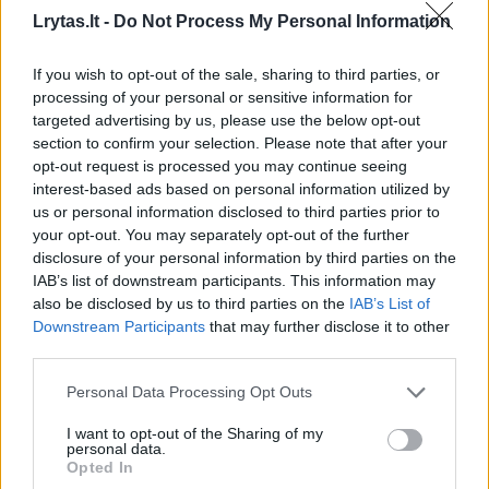
Automobilį ant ratų vėl atvertė ir įvykio vietą
Lrytas.lt -
Do Not Process My Personal Information
sutvarkė ugniagesiai gelbėtojai.
If you wish to opt-out of the sale, sharing to third parties, or
processing of your personal or sensitive information for
Eismo įvykio aplinkybes nustatinėja policijos
targeted advertising by us, please use the below opt-out
section to confirm your selection. Please note that after your
pareigūnai.
opt-out request is processed you may continue seeing
interest-based ads based on personal information utilized by
us or personal information disclosed to third parties prior to
Šiauliai
avarija
senjoras
Rodyti daugiau žymių
your opt-out. You may separately opt-out of the further
disclosure of your personal information by third parties on the
IAB’s list of downstream participants. This information may
also be disclosed by us to third parties on the
IAB’s List of
Downstream Participants
that may further disclose it to other
Komentuoti po šiuo straipsniu
third parties.
Komentuoti gali tik Lrytas registruoti vartotojai.
Personal Data Processing Opt Outs
Prisijunkite prie registruotų vartotojų
I want to opt-out of the Sharing of my
personal data.
bendruomenės ir bendraukite komentaruose!
Opted In