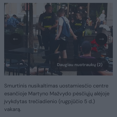
Daugiau nuotraukų (2)
Smurtinis nusikaltimas uostamiesčio centre
esančioje Martyno Mažvydo pėsčiųjų alėjoje
įvykdytas trečiadienio (rugpjūčio 5 d.)
vakarą.