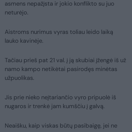
asmens nepažįsta ir jokio konflikto su juo
neturėjo.
Aistroms nurimus vyras toliau leido laiką
lauko kavinėje.
Tačiau prieš pat 21 val. į ją skubiai įžengė iš už
namo kampo netikėtai pasirodęs minėtas
užpuolikas.
Jis prie nieko neįtariančio vyro pripuolė iš
nugaros ir trenkė jam kumščiu į galvą.
Neaišku, kaip viskas būtų pasibaigę, jei ne