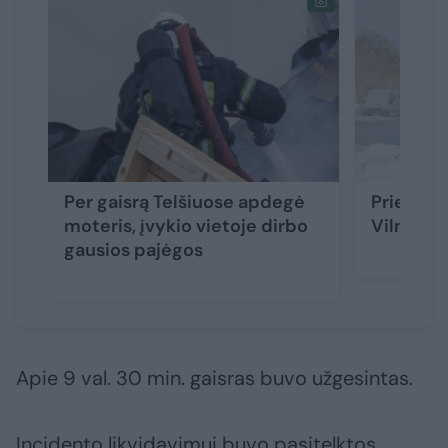
Per gaisrą Telšiuose apdegė
Prie sta
moteris, įvykio vietoje dirbo
Vilniuje
gausios pajėgos
Apie 9 val. 30 min. gaisras buvo užgesintas.
Incidento likvidavimui buvo pasitelktos