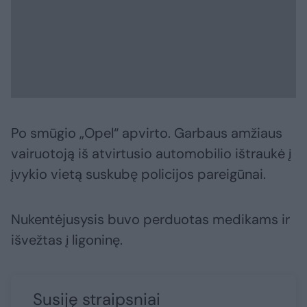
Po smūgio „Opel“ apvirto. Garbaus amžiaus
vairuotoją iš atvirtusio automobilio ištraukė į
įvykio vietą suskubę policijos pareigūnai.
Nukentėjusysis buvo perduotas medikams ir
išvežtas į ligoninę.
Susiję straipsniai