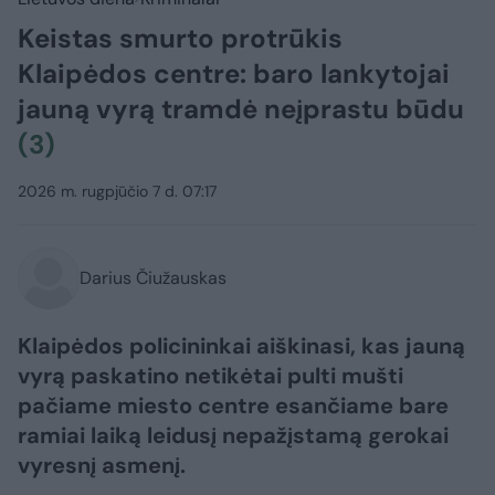
Keistas smurto protrūkis
Klaipėdos centre: baro lankytojai
jauną vyrą tramdė neįprastu būdu
(3)
2026 m. rugpjūčio 7 d. 07:17
Darius Čiužauskas
Klaipėdos policininkai aiškinasi, kas jauną
vyrą paskatino netikėtai pulti mušti
pačiame miesto centre esančiame bare
ramiai laiką leidusį nepažįstamą gerokai
vyresnį asmenį.