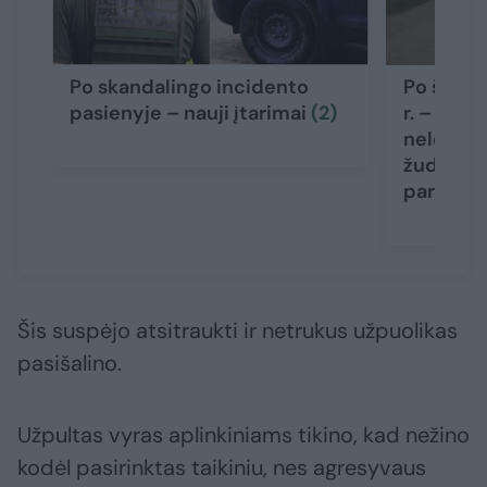
Po skandalingo incidento
Po šeimo
pasienyje – nauji įtarimai
(2)
r. – nauj
nelegalu
žudikas g
pareigū
Šis suspėjo atsitraukti ir netrukus užpuolikas
pasišalino.
Užpultas vyras aplinkiniams tikino, kad nežino
kodėl pasirinktas taikiniu, nes agresyvaus