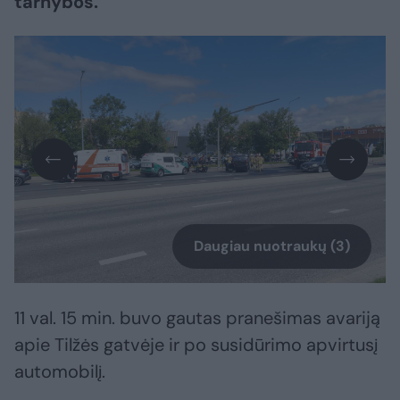
tarnybos.
Daugiau nuotraukų (3)
11 val. 15 min. buvo gautas pranešimas avariją
apie Tilžės gatvėje ir po susidūrimo apvirtusį
automobilį.