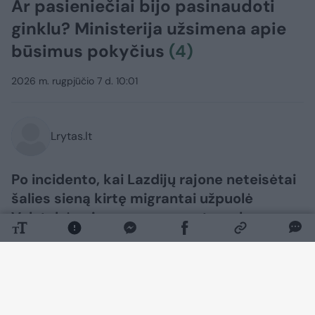
Ar pasieniečiai bijo pasinaudoti
ginklu? Ministerija užsimena apie
būsimus pokyčius
(4)
2026 m. rugpjūčio 7 d. 10:01
Lrytas.lt
Po incidento, kai Lazdijų rajone neteisėtai
šalies sieną kirtę migrantai užpuolė
Valstybės sienos apsaugos tarnybos
(VSAT) pareigūnus, vėl užvirė diskusijos –
kaip pasieniečiams reikėtų elgtis tokiose
situacijose, kai jų sveikatai ir gyvybei
iškyla realus pavojus?