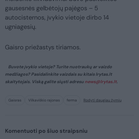
gausesnės gelbėtojų pajėgos – 5
autocisternos, įvykio vietoje dirbo 14
ugniagesių.
Gaisro priežastys tiriamos.
Buvote įvykio vietoje? Turite nuotraukų ar vaizdo
medžiagos? Pasidalinkite vaizdais su kitais lrytas.lt
skaitytojais. Viską galite siųsti adresu
news@lrytas.lt
.
Gaisras
Vilkaviškio rajonas
ferma
Rodyti daugiau žymių
Komentuoti po šiuo straipsniu