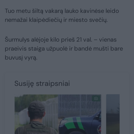
Tuo metu šiltą vakarą lauko kavinėse leido
nemažai klaipėdiečių ir miesto svečių.
Šurmulys alėjoje kilo prieš 21 val. – vienas
praeivis staiga užpuolė ir bandė mušti bare
buvusį vyrą.
Susiję straipsniai