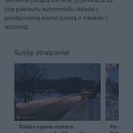
Netikėtai pikapą sumėtė, jo priekaba su
joje pakrautu automobiliu išslydo į
priešpriešinę eismo juostą ir trenkėsi į
autovežį.
Susiję straipsniai
Šilalės rajone moters
Po tragi