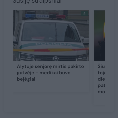
Susiję straipsniai
Alytuje senjorę mirtis pakirto
Šiurpūs 
gatvėje – medikai buvo
toje pači
bejėgiai
dieną ras
paties a
moterys