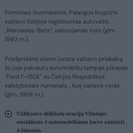
Pirminiais duomenimis, Palangos kryptimi
važiavo Estijoje registruotas autovežis
„Mercedes-Benz“, vairuojamas vyro (gim.
1992 m.).
Priešpriešne eismo juosta važiavo priekabą
su joje pakrautu automobiliu tempęs pikapas
"Ford F-150E" su Čekijos Respublikos
valstybiniais numeriais, , kurį vairavo vyras
(gim. 1969 m.).
Užfiksavo didžiulę avariją Vilniuje:
susidūrus 3 automobiliams buvo sužeisti
4 žmonės