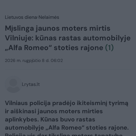
Lietuvos diena
Nelaimės
Mįslinga jaunos moters mirtis
Vilniuje: kūnas rastas automobilyje
„Alfa Romeo“ stoties rajone
(1)
2026 m. rugpjūčio 8 d. 06:02
Lrytas.lt
Vilniaus policija pradėjo ikiteisminį tyrimą
ir aiškinasi jaunos moters mirties
aplinkybes. Kūnas buvo rastas
automobilyje „Alfa Romeo“ stoties rajone.
Policija vis dar tikslina moters tapatybę.