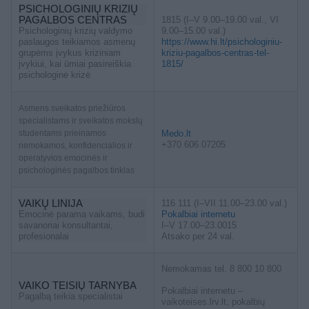
PSICHOLOGINIŲ KRIZIŲ
PAGALBOS CENTRAS
1815 (I–V 9.00–19.00 val., VI
Psichologinių krizių valdymo
9.00–15.00 val.)
paslaugos teikiamos asmenų
https://www.hi.lt/psichologiniu-
grupėms įvykus kriziniam
kriziu-pagalbos-centras-tel-
įvykiui, kai ūmiai pasireiškia
1815/
psichologinė krizė
Asmens sveikatos priežiūros
specialistams ir sveikatos mokslų
studentams prieinamos
Medo.lt
+370 606 07205
nemokamos, konfidencialios ir
operatyvios emocinės ir
psichologinės pagalbos tinklas
VAIKŲ LINIJA
116 111 (I–VII 11.00–23.00 val.)
Emocinė parama vaikams, budi
Pokalbiai internetu
savanoriai konsultantai,
I–V 17.00–23.0015
profesionalai
Atsako per 24 val.
Nemokamas tel. 8 800 10 800
VAIKO TEISIŲ TARNYBA
Pokalbiai internetu –
Pagalbą teikia specialistai
vaikoteises.lrv.lt, pokalbių