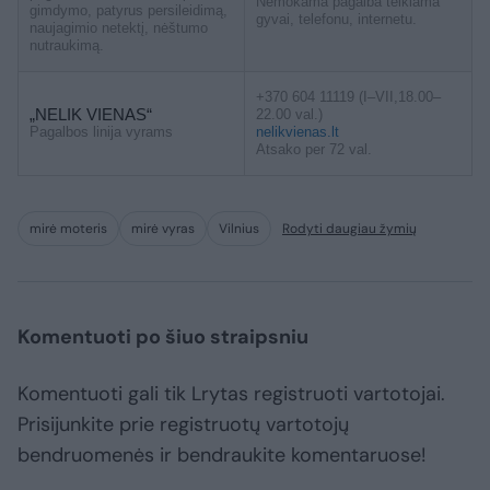
Nemokama pagalba teikiama
gimdymo, patyrus persileidimą,
gyvai, telefonu, internetu.
naujagimio netektį, nėštumo
nutraukimą.
+370 604 11119 (I–VII,18.00–
„NELIK VIENAS“
22.00 val.)
Pagalbos linija vyrams
nelikvienas.lt
Atsako per 72 val.
mirė moteris
mirė vyras
Vilnius
Rodyti daugiau žymių
Komentuoti po šiuo straipsniu
Komentuoti gali tik Lrytas registruoti vartotojai.
Prisijunkite prie registruotų vartotojų
bendruomenės ir bendraukite komentaruose!