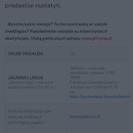
priežasčiai nustatyti.
Buvote įvykio vietoje? Turite nuotraukų ar vaizdo
medžiagos? Pasidalinkite vaizdais su kitais lrytas.lt
skaitytojais. Viską galite siųsti adresu
news@lrytas.lt
.
SKUBI PAGALBA
112
Telefonu – visą parą,
nemokamu numeriu: 0 800
JAUNIMO LINIJA
28888
„Jaunimo linija“ – emocinė
Pokalbiais internetu (chat’u) –
parama jaunimui (16–35 m.)
kasdien nuo 13:00 iki 01:00
val.:
https://jaunimolinija.lt/pasikalbekim/
Patikima informacija apie
emocinę sveikatą ir
www.pagalbasau.lt
psichologinę pagalbą