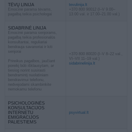
TĖVŲ LINIJA
tevulinija.lt
Emocinė parama tėvams,
+370 800 90012 (I–V 9.00–
pagalbą teikia psichologai
13.00 val. ir 17.00–21.00 val.)
SIDABRINĖ LINIJA
Emocinė parama senjorams,
pagalbą teikia profesionalūs
konsultantai, reguliariai
bendrauja savanoriai ir kiti
senjorai
+370 800 80020 (I–V 8–22 val.,
VI–VII 11–19 val.)
Prireikus pagalbos, jaučiant
sidabrinelinija.lt
poreikį būti išklausytam, ar
tiesiog norint susirasti
bendramintį nuolatiniam
bendravimui telefonu,
nedvejodami skambinkite
nemokamu telefonu
PSICHOLOGINĖS
KONSULTACIJOS
INTERNETU
psyvirtual.lt
EMIGRACIJOS
PALIESTIEMS