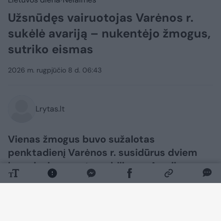
Užsnūdęs vairuotojas Varėnos r.
sukėlė avariją – nukentėjo žmogus,
sutriko eismas
2026 m. rugpjūčio 8 d. 06:43
Lrytas.lt
Vienas žmogus buvo sužalotas
penktadienį Varėnos r. susidūrus dviem
lengviesiems automobiliams. Avarija
sukėlė užsnūdęs vairuotojas, įvykio vietoje
buvo sutrikęs eismas.