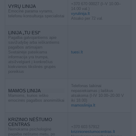
+370 670 00027 (I–V 10.00–
VYRŲ LINIJA
14.00 val.)
Emocinė parama vyrams,
vyrulinija.lt
telefonu konsultuoja specialistai
Atsako per 72 val.
LINIJA „TU ESI“
Pagalba galvojantiems apie
savižudybę arba ieškantiems
pagalbos artimajam
Svetainėje pateikiama
tuesi.lt
informacija yra trumpa,
atsižvelgiant į konkrečius
kiekvienos tikslinės grupės
poreikius
Telefonas laikinai
MAMOS LINIJA
nepasiekiamas į laiškus
Mamoms, kurios ieško
atsakoma (I-IV 10.00–20.00 V
emocinės pagalbos anonimiškai
iki 18.00)
mamoslinija.lt
KRIZINIO NĖŠTUMO
CENTRAS
+370 603 57912
Nemokama psichologinė
krizinionestumocentras.lt
pagalba nėštumo metu, po