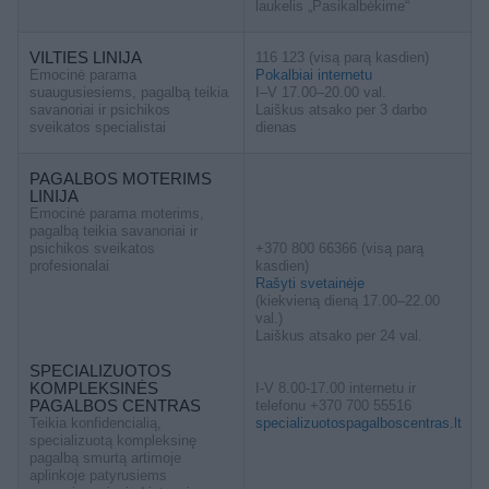
laukelis „Pasikalbėkime“
VILTIES LINIJA
116 123 (visą parą kasdien)
Emocinė parama
Pokalbiai internetu
suaugusiesiems, pagalbą teikia
I–V 17.00–20.00 val.
savanoriai ir psichikos
Laiškus atsako per 3 darbo
sveikatos specialistai
dienas
PAGALBOS MOTERIMS
LINIJA
Emocinė parama moterims,
pagalbą teikia savanoriai ir
psichikos sveikatos
+370 800 66366 (visą parą
profesionalai
kasdien)
Rašyti svetainėje
(kiekvieną dieną 17.00–22.00
val.)
Laiškus atsako per 24 val.
SPECIALIZUOTOS
KOMPLEKSINĖS
I-V 8.00-17.00 internetu ir
PAGALBOS CENTRAS
telefonu +370 700 55516
Teikia konfidencialią,
specializuotospagalboscentras.lt
specializuotą kompleksinę
pagalbą smurtą artimoje
aplinkoje patyrusiems