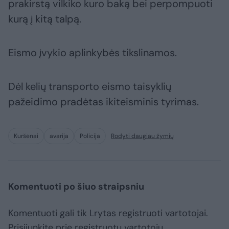
prakirstą vilkiko kuro baką bei perpompuoti
kurą į kitą talpą.
Eismo įvykio aplinkybės tikslinamos.
Dėl kelių transporto eismo taisyklių
pažeidimo pradėtas ikiteisminis tyrimas.
Kuršėnai
avarija
Policija
Rodyti daugiau žymių
Komentuoti po šiuo straipsniu
Komentuoti gali tik Lrytas registruoti vartotojai.
Prisijunkite prie registruotų vartotojų