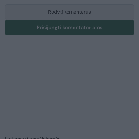
Rodyti komentarus
Prisijungti komentatoriams
Lietuvos diena
Nelaimės