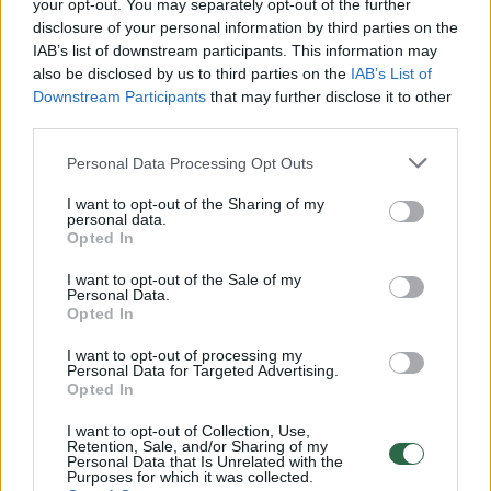
your opt-out. You may separately opt-out of the further
disclosure of your personal information by third parties on the
IAB’s list of downstream participants. This information may
also be disclosed by us to third parties on the
IAB’s List of
Downstream Participants
that may further disclose it to other
third parties.
Personal Data Processing Opt Outs
I want to opt-out of the Sharing of my
personal data.
Opted In
I want to opt-out of the Sale of my
Personal Data.
Atvažiavę medikai moteriai padėti jau
Opted In
nebegalėjo, buvo konstatuota jos mirtis.
I want to opt-out of processing my
Personal Data for Targeted Advertising.
Medikai apie rastą jauno moters kūną
Opted In
pranešė policijai.
I want to opt-out of Collection, Use,
Retention, Sale, and/or Sharing of my
Personal Data that Is Unrelated with the
Pareigūnai vis dar tikslina
Purposes for which it was collected.