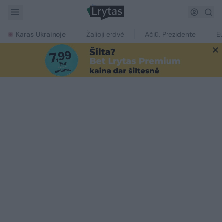
Karas Ukrainoje
Žalioji erdvė
Ačiū, Prezidente
E