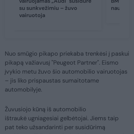
vairuojamas „Audi" susidūrė
BMW Maže
su sunkvežimiu – žuvo
naujos d
vairuotoja
Nuo smūgio pikapo priekaba trenkėsi į paskui
pikapą važiavusį "Peugeot Partner". Eismo
įvykio metu žuvo šio automobilio vairuotojas
– jis liko prispaustas sumaitotame
automobilyje.
Žuvusiojo kūną iš automobilio
ištraukė ugniagesiai gelbėtojai. Jiems taip
pat teko užsandarinti per susidūrimą