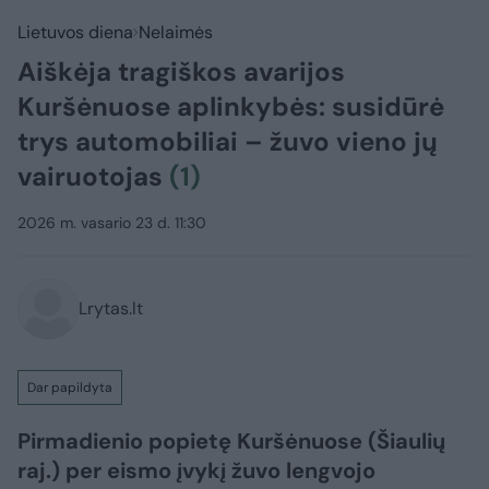
Lietuvos diena
Nelaimės
Aiškėja tragiškos avarijos
Kuršėnuose aplinkybės: susidūrė
trys automobiliai – žuvo vieno jų
vairuotojas
(1)
2026 m. vasario 23 d. 11:30
Lrytas.lt
Dar papildyta
Pirmadienio popietę Kuršėnuose (Šiaulių
raj.) per eismo įvykį žuvo lengvojo