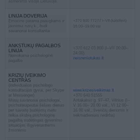
asmenims visoje Lietuvoje.
LINIJA DOVERIJA
Emocinė parama paaugliams ir
+370 800 77277 I–VII (kasdien)
jaunimui rusų k., budi
16.00–19.00 val.
savanoriai konsultantai
ANKSTUKŲ PAGALBOS
+370 612 03 800 (I–VII 00:00–
LINIJA
24:00)
Nemokama psichologinė
neisnesiotukas.lt
pagalba
KRIZIŲ ĮVEIKIMO
CENTRAS
(individualios psichologo
konsultacijos gyvai, per Skype
www.krizesiveikimas.lt
ar Messenger)
+370 640 51555
Mūsų savanoriai psichologai,
Antakalnio g. 97–47, Vilnius (I–
psichoterapeutai šešias dienas
V 16.00– 20.00 val., VI 12.00–
per savaitę budėjimų metu
16.00 val., švenčių dienomis ir
teikia skubią psichologinę
sekmadieniais nedirba)
pagalbą sudėtingas gyvenimo
situacijas išgyvenantiems
žmonėms