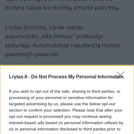
moters kūnas be išorinių smurto požymių.
Lrytas
žiniomis, kūnas rastas
automobilio „Alfa Romeo“ priekinėje
sėdynėje. Automobilyje nejudančią moterį
pastebėjo praeiviai.
Žmonės kilo įtarimas, kad jaunai moteriai
Lrytas.lt -
Do Not Process My Personal Information
kažkas negerai, todėl jie iškvietė greitosios
pagalbos medikus.
If you wish to opt-out of the sale, sharing to third parties, or
processing of your personal or sensitive information for
targeted advertising by us, please use the below opt-out
Pamatykite filmuotą medžiagą: ištrauktas
section to confirm your selection. Please note that after your
opt-out request is processed you may continue seeing
į tvenkinį įskriejęs automobilis
interest-based ads based on personal information utilized by
us or personal information disclosed to third parties prior to