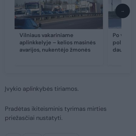
→
Vilniaus vakariniame
Po vyro 
aplinkkelyje – kelios masinės
policijos
avarijos, nukentėjo žmonės
daugiau 
Įvykio aplinkybės tiriamos.
Pradėtas ikiteisminis tyrimas mirties
priežasčiai nustatyti.