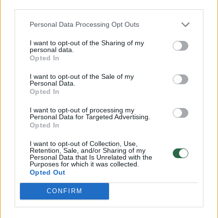
third parties.
Personal Data Processing Opt Outs
I want to opt-out of the Sharing of my
personal data.
Opted In
I want to opt-out of the Sale of my
Personal Data.
Opted In
I want to opt-out of processing my
Personal Data for Targeted Advertising.
Lietuvos diena
Nelaimės
Opted In
Vaizdai iš įvykio vietos: Vilniuje į
I want to opt-out of Collection, Use,
tvenkinį įskriejo automobilis
Retention, Sale, and/or Sharing of my
Personal Data that Is Unrelated with the
Purposes for which it was collected.
Opted Out
2026 m. rugpjūčio 7 d. 06:28
CONFIRM
Lrytas.lt