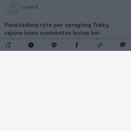
Lrytas.lt
Penktadienį ryte per sprogimą Trakų
rajone buvo nuniokotas butas bei
sužalotas tuo metu jame buvęs žmogus.
Daugiau nuotraukų (1)