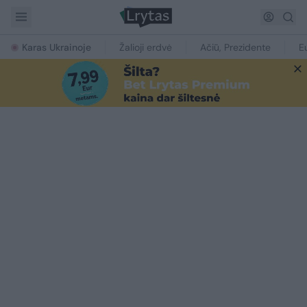
Karas Ukrainoje
Žalioji erdvė
Ačiū, Prezidente
E