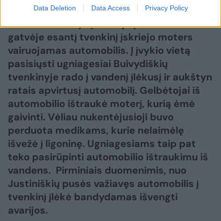
Data Deletion
Data Access
Privacy Policy
Penktadienio rytą Vilniuje į Helsinkio
gatvėje esantį tvenkinį įskriejo moters
vairuojamas automobilis. Į įvykio vietą
pasisiųsti ugniagesiai Buivydiškių
tvenkinyje rado į vandenį įlėkusį ir aukštyn
ratais apvirtusį automobilį. Gelbėtojai iš
automobilio ištraukė moterį, kurią ėmė
gaivinti. Vėliau nukentėjusioji buvo
perduota medikams, kurie nelaimėlę
išvežė į ligoninę. Ugniagesiams taip pat
teko pasirūpinti automobilio ištraukimu iš
vandens. Pirminiais duomenimis, nuo
Justiniškių pusės važiavęs automobilis į
tvenkinį įlėkė bandydamas išvengti
avarijos.