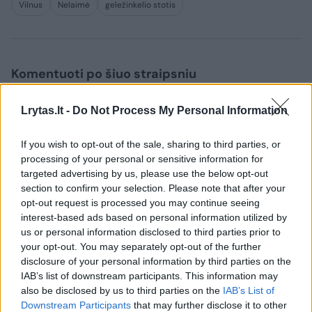
Vilnus
Nelaimė
geležinkelio stotis
Komentuoti po šiuo straipsniu
Komentuoti gali tik Lrytas registruoti vartotojai.
Lrytas.lt -
Do Not Process My Personal Information
Prisijunkite prie registruotų vartotojų
If you wish to opt-out of the sale, sharing to third parties, or
bendruomenės ir bendraukite komentaruose!
processing of your personal or sensitive information for
targeted advertising by us, please use the below opt-out
section to confirm your selection. Please note that after your
Rodyti komentarus
opt-out request is processed you may continue seeing
interest-based ads based on personal information utilized by
Prisijungti komentatoriams
us or personal information disclosed to third parties prior to
your opt-out. You may separately opt-out of the further
disclosure of your personal information by third parties on the
IAB’s list of downstream participants. This information may
also be disclosed by us to third parties on the
IAB’s List of
Downstream Participants
that may further disclose it to other