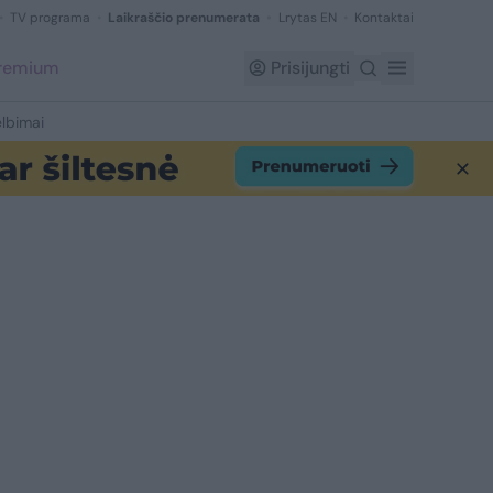
TV programa
Laikraščio prenumerata
Lrytas EN
Kontaktai
Premium
Prisijungti
lbimai