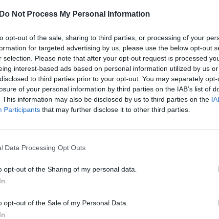
Do Not Process My Personal Information
srinės apsaugos ir gelbėjimo departamente,
to opt-out of the sale, sharing to third parties, or processing of your per
formation for targeted advertising by us, please use the below opt-out s
niaus rajone, Nemenčinė, balandžio 20 d. gautas 
r selection. Please note that after your opt-out request is processed y
, kad A. Mickevičiaus g. vykdant žemės kasimo da
eing interest-based ads based on personal information utilized by us or
disclosed to third parties prior to your opt-out. You may separately opt-
į aplinką veržiasi dujos. Taip patbuvo pranešta, 
losure of your personal information by third parties on the IAB’s list of
. This information may also be disclosed by us to third parties on the
IA
Participants
that may further disclose it to other third parties.
cija pasitvirtino, iš prakirsto vamzdžio įaplinką
iimtas sprendimas evakuoti mokyklą.
l Data Processing Opt Outs
o opt-out of the Sharing of my personal data.
su policijos pareigūnais ugniagesiai iš mokyklos
In
okinių ir mokytojų.
o opt-out of the Sale of my Personal Data.
In