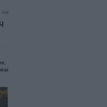
 12:18
ų
ne,
nkai