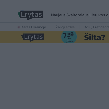
Naujausi
Skaitomiausi
Lietuvos d
Karas Ukrainoje
Žalioji erdvė
Ačiū, Prezident