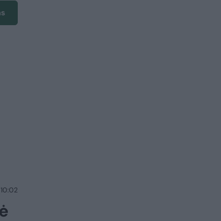
ms
 10:02
ė