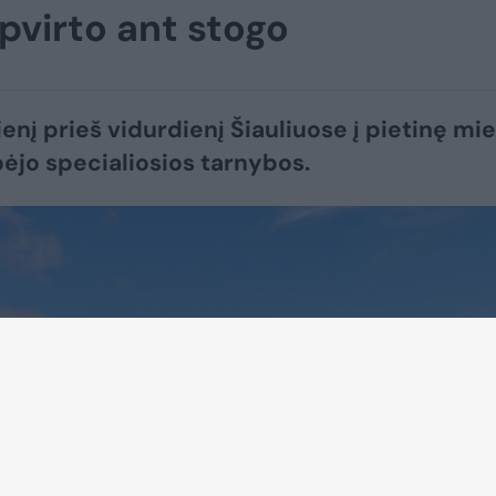
pvirto ant stogo
enį prieš vidurdienį Šiauliuose į pietinę mi
bėjo specialiosios tarnybos.