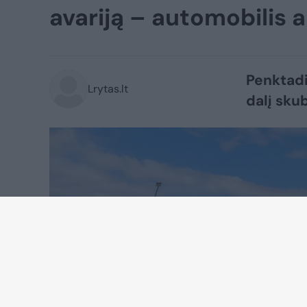
avariją – automobilis a
Penktadi
Lrytas.lt
dalį sku