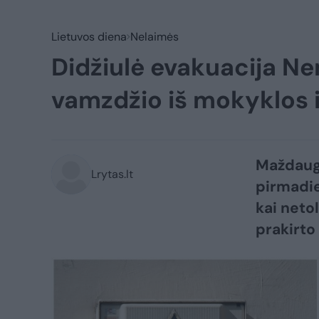
Lietuvos diena
Nelaimės
Didžiulė evakuacija Ne
vamzdžio iš mokyklos 
Maždaug
Lrytas.lt
pirmadie
kai neto
prakirto