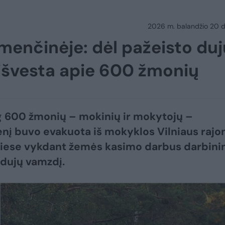
2026 m. balandžio 20 d.
menčinėje: dėl pažeisto duj
išvesta apie 600 žmonių
 600 žmonių – mokinių ir mokytojų –
nį buvo evakuota iš mokyklos Vilniaus rajo
liese vykdant žemės kasimo darbus darbini
 dujų vamzdį.