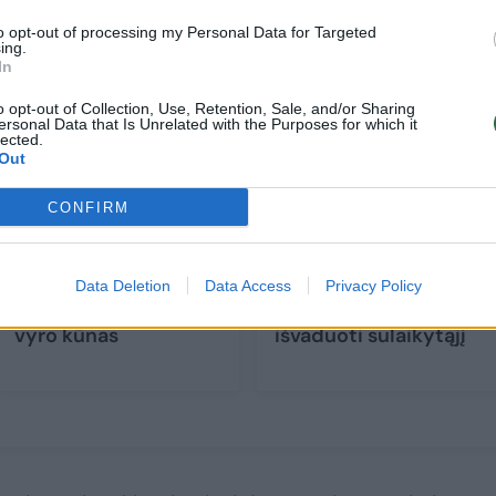
to opt-out of processing my Personal Data for Targeted
ing.
In
o opt-out of Collection, Use, Retention, Sale, and/or Sharing
ersonal Data that Is Unrelated with the Purposes for which it
lected.
Out
CONFIRM
Nemune ties
Kaune ugniagesiams
Kačergine rastas
teko pjauti spyną ir iš
Data Deletion
Data Access
Privacy Policy
kelias dienas ieškoto
policijos automobilio
vyro kūnas
išvaduoti sulaikytąjį