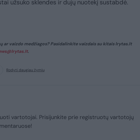
stai užsuko sklendes ir dujų nuotekį sustabdė.
 ar vaizdo medžiagos? Pasidalinkite vaizdais su kitais lrytas.lt
ews@lrytas.lt
.
Rodyti daugiau žymių
uoti vartotojai. Prisijunkite prie registruotų vartotojų
omentaruose!