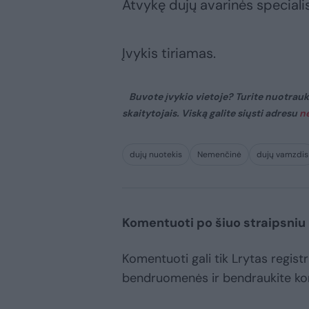
Atvykę dujų avarinės speciali
Įvykis tiriamas.
Buvote įvykio vietoje? Turite nuotraukų
skaitytojais. Viską galite siųsti adresu
n
dujų nuotekis
Nemenčinė
dujų vamzdis
Komentuoti po šiuo straipsniu
Komentuoti gali tik Lrytas registr
bendruomenės ir bendraukite k