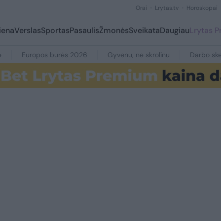
Orai
Lrytas.tv
Horoskopai
iena
Verslas
Sportas
Pasaulis
Žmonės
Sveikata
Daugiau
Lrytas 
e
Europos burės 2026
Gyvenu, ne skrolinu
Darbo ske