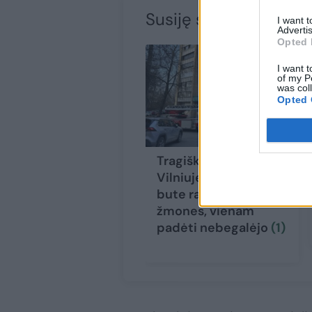
Susiję straipsniai
I want 
Advertis
Opted 
I want t
of my P
was col
Opted 
Tragiškas gaisras
Vilniuje: ugniagesiai
bute rado du
žmones, vienam
padėti nebegalėjo
(1)