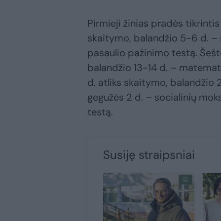
Pirmieji žinias pradės tikrintis
skaitymo, balandžio 5-6 d. –
pasaulio pažinimo testą. Šešto
balandžio 13-14 d. – matemat
d. atliks skaitymo, balandžio
gegužės 2 d. – socialinių mok
testą.
Susiję straipsniai