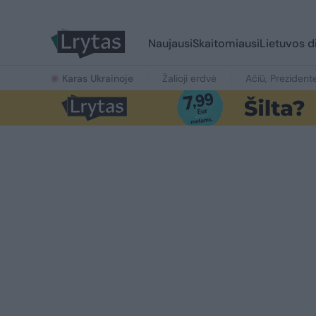
Naujausi
Skaitomiausi
Lietuvos d
Karas Ukrainoje
Žalioji erdvė
Ačiū, Prezident