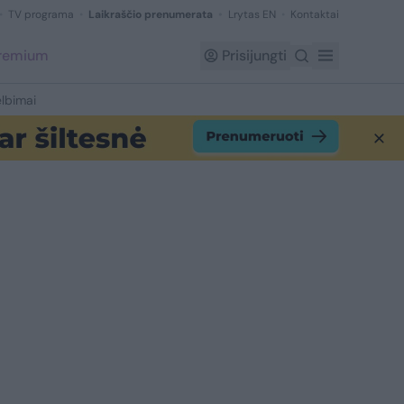
TV programa
Laikraščio prenumerata
Lrytas EN
Kontaktai
Premium
Prisijungti
lbimai