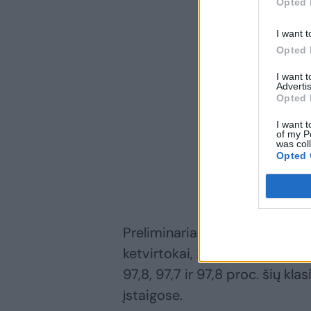
Opted 
I want t
Opted 
I want 
Advertis
Opted 
I want t
of my P
was col
Opted 
Preliminariais NŠA duomenis
ketvirtokai, 29582 šeštokai i
97,8, 97,7 ir 97,8 proc. šių k
įstaigose.