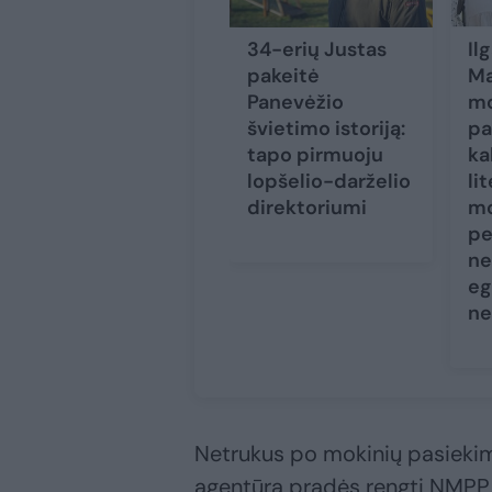
34-erių Justas
Il
pakeitė
Ma
Panevėžio
mo
švietimo istoriją:
pa
tapo pirmuoju
ka
lopšelio-darželio
li
direktoriumi
mo
pe
ne
eg
ne
Netrukus po mokinių pasiekim
agentūra pradės rengti NMPP 