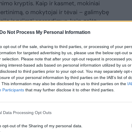
inimo kryptis. Kaip ir kasmet, mokiniai
rtinimą, o mokytojai ir tėvai – galimybę
ciją ir priimti sprendimus, kaip galėtų
okymosi procesas.
Do Not Process My Personal Information
to opt-out of the sale, sharing to third parties, or processing of your per
ės siekiant šio tikslo ir nacionaliniu, ir
formation for targeted advertising by us, please use the below opt-out s
ko Nacionalinės švietimo agentūros
r selection. Please note that after your opt-out request is processed y
eing interest-based ads based on personal information utilized by us or
disclosed to third parties prior to your opt-out. You may separately opt-
losure of your personal information by third parties on the IAB’s list of
. This information may also be disclosed by us to third parties on the
IA
dien ugdome įgūdžius, kurių nebereikės
Participants
that may further disclose it to other third parties.
l Data Processing Opt Outs
o opt-out of the Sharing of my personal data.