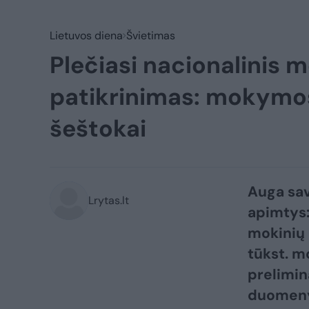
Lietuvos diena
Švietimas
Plečiasi nacionalinis 
patikrinimas: mokymosi
šeštokai
Auga sav
Lrytas.lt
apimtys:
mokinių 
tūkst. m
prelimin
duomen