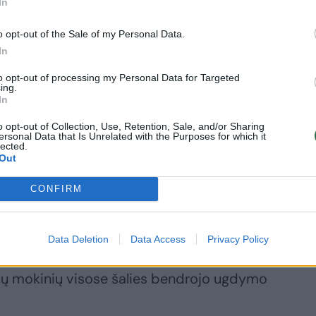
In
o opt-out of the Sale of my Personal Data.
In
to opt-out of processing my Personal Data for Targeted
ing.
In
o opt-out of Collection, Use, Retention, Sale, and/or Sharing
ersonal Data that Is Unrelated with the Purposes for which it
lected.
Out
CONFIRM
, šiais metais NMPP dalyvaus 28332
Data Deletion
Data Access
Privacy Policy
r 26528 aštuntokai, tai sudaro atitinkamai
lasių mokinių visose šalies bendrojo ugdymo