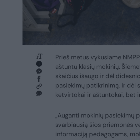
Prieš metus vykusiame NMPP d
aštuntų klasių mokinių. Šiemet
skaičius išaugo ir dėl didesni
pasiekimų patikrinimą, ir dėl
ketvirtokai ir aštuntokai, bet i
„Auganti mokinių pasiekimų pa
svarbiausią šios priemonės ve
informaciją pedagogams, mok