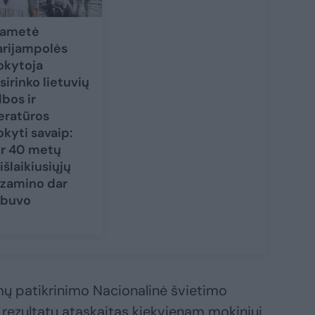
gametė
rijampolės
kytoja
sirinko lietuvių
lbos ir
teratūros
kyti savaip:
r 40 metų
išlaikiusiųjų
zamino dar
buvo
ų patikrinimo Nacionalinė švietimo
rezultatų ataskaitas kiekvienam mokiniui