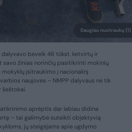
Daugiau nuotraukų (1)
alyvavo beveik 46 tūkst. ketvirtų ir
 savo žinias norinčių pasitikrinti mokinių
o mokyklų įsitraukimo į nacionalinį
 svarbios naujovės – NMPP dalyvaus ne tik
r šeštokai.
tikrinimo aprėptis dar labiau didina
rtę – tai galimybė suteikti objektyvią
ykloms, jų steigėjams apie ugdymo