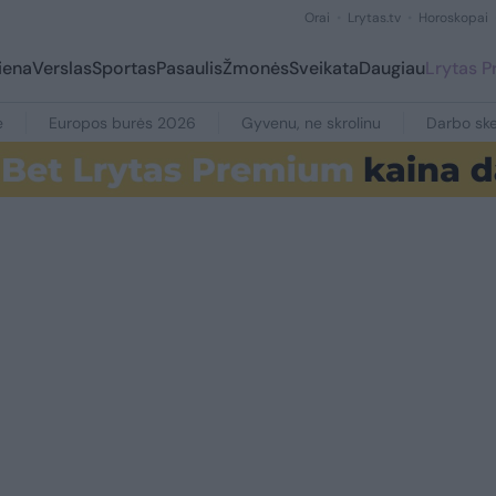
Orai
Lrytas.tv
Horoskopai
iena
Verslas
Sportas
Pasaulis
Žmonės
Sveikata
Daugiau
Lrytas 
e
Europos burės 2026
Gyvenu, ne skrolinu
Darbo ske