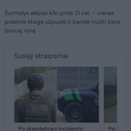
Šurmulys alėjoje kilo prieš 21 val. – vienas
praeivis staiga užpuolė ir bandė mušti bare
buvusį vyrą.
Susiję straipsniai
Po skandalingo incidento
Po šeimo