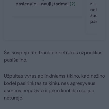
pasienyje – nauji įtarimai
(2)
r. – nauj
nelegalu
žudikas g
pareigū
Šis suspėjo atsitraukti ir netrukus užpuolikas
pasišalino.
Užpultas vyras aplinkiniams tikino, kad nežino
kodėl pasirinktas taikiniu, nes agresyvaus
asmens nepažįsta ir jokio konflikto su juo
neturėjo.