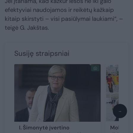
Jei įtariama, kad kažkur lėšos ne iki galo
efektyviai naudojamos ir reikėtų kažkaip
kitaip skirstyti – visi pasiūlymai laukiami“, –
teigė G. Jakštas.
Susiję straipsniai
→
I. Šimonytė įvertino
Mokytojų