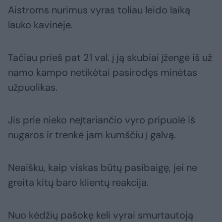
Aistroms nurimus vyras toliau leido laiką
lauko kavinėje.
Tačiau prieš pat 21 val. į ją skubiai įžengė iš už
namo kampo netikėtai pasirodęs minėtas
užpuolikas.
Jis prie nieko neįtariančio vyro pripuolė iš
nugaros ir trenkė jam kumščiu į galvą.
Neaišku, kaip viskas būtų pasibaigę, jei ne
greita kitų baro klientų reakcija.
Nuo kėdžių pašokę keli vyrai smurtautoją