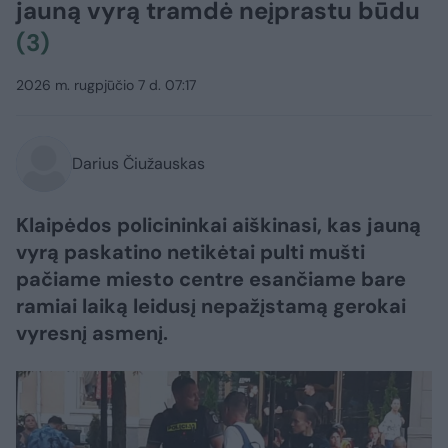
jauną vyrą tramdė neįprastu būdu
(3)
2026 m. rugpjūčio 7 d. 07:17
Darius Čiužauskas
Klaipėdos policininkai aiškinasi, kas jauną
vyrą paskatino netikėtai pulti mušti
pačiame miesto centre esančiame bare
ramiai laiką leidusį nepažįstamą gerokai
vyresnį asmenį.