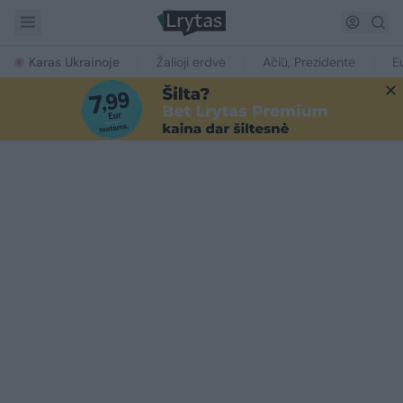
Karas Ukrainoje
Žalioji erdvė
Ačiū, Prezidente
E