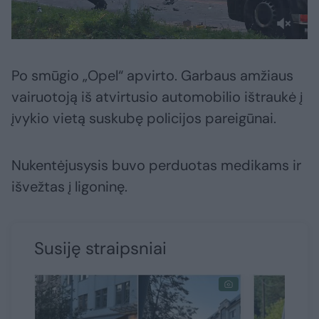
Po smūgio „Opel“ apvirto. Garbaus amžiaus
vairuotoją iš atvirtusio automobilio ištraukė į
įvykio vietą suskubę policijos pareigūnai.
Nukentėjusysis buvo perduotas medikams ir
išvežtas į ligoninę.
Susiję straipsniai