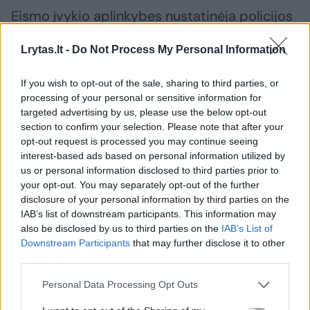
Eismo įvykio aplinkybes nustatinėja policijos
pareigūnai.
Lrytas.lt -
Do Not Process My Personal Information
If you wish to opt-out of the sale, sharing to third parties, or
Šiauliai
avarija
senjoras
Rodyti daugiau žymių
processing of your personal or sensitive information for
targeted advertising by us, please use the below opt-out
section to confirm your selection. Please note that after your
opt-out request is processed you may continue seeing
Komentuoti po šiuo straipsniu
interest-based ads based on personal information utilized by
us or personal information disclosed to third parties prior to
your opt-out. You may separately opt-out of the further
Komentuoti gali tik Lrytas registruoti vartotojai.
disclosure of your personal information by third parties on the
Prisijunkite prie registruotų vartotojų
IAB’s list of downstream participants. This information may
bendruomenės ir bendraukite komentaruose!
also be disclosed by us to third parties on the
IAB’s List of
Downstream Participants
that may further disclose it to other
third parties.
Rodyti komentarus
Personal Data Processing Opt Outs
Prisijungti komentatoriams