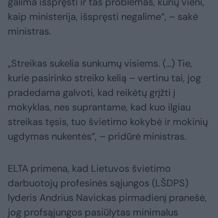
galima išspręsti ir tas problemas, kurių vieni,
kaip ministerija, išspręsti negalime“, – sakė
ministras.
„Streikas sukelia sunkumų visiems. (…) Tie,
kurie pasirinko streiko kelią – vertinu tai, jog
pradedama galvoti, kad reikėtų grįžti į
mokyklas, nes suprantame, kad kuo ilgiau
streikas tęsis, tuo švietimo kokybė ir mokinių
ugdymas nukentės“, – pridūrė ministras.
ELTA primena, kad Lietuvos švietimo
darbuotojų profesinės sąjungos (LŠDPS)
lyderis Andrius Navickas pirmadienį pranešė,
jog profsąjungos pasiūlytas minimalus