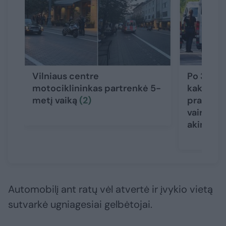
Vilniaus centre
Po 3 gyv
motociklininkas partrenkė 5-
kaktomuš
metį vaiką
(2)
prabilo 
vairuotoj
akimirks
Automobilį ant ratų vėl atvertė ir įvykio vietą
sutvarkė ugniagesiai gelbėtojai.