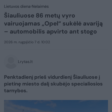
Lietuvos diena
Nelaimės
Šiauliuose 86 metų vyro
vairuojamas „Opel“ sukėlė avariją
– automobilis apvirto ant stogo
2026 m. rugpjūčio 7 d. 10:02
Lrytas.lt
Penktadienį prieš vidurdienį Šiauliuose į
pietinę miesto dalį skubėjo specialiosios
tarnybos.