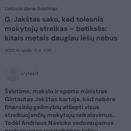
Lietuvos diena
Švietimas
G. Jakštas sako, kad tolesnis
mokytojų streikas – betikslis:
kitais metais daugiau lėšų nebus
2023 m. spalio 12 d. 11:30
Lrytas.lt
Švietimo, mokslo ir sporto ministras
Gintautas Jakštas kartoja, kad nebėra
finansinių galimybių atliepti visus
streikuojančių mokytojų reikalavimus.
Todėl Andriaus Navicko vadovaujamos
profsąjungos nusiteikimas toliau