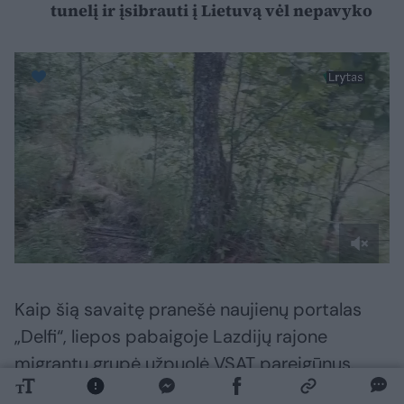
tunelį ir įsibrauti į Lietuvą vėl nepavyko
Kaip šią savaitę pranešė naujienų portalas
„Delfi“, liepos pabaigoje Lazdijų rajone
migrantų grupė užpuolė VSAT pareigūnus.
Incidentas įvyko liepos 26 d., Kapčiamiesčio