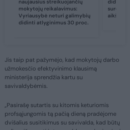
naujausius streikuojančių
didžiulė
mokytojų reikalavimus:
surengė 
Vyriausybė neturi galimybių
aikštėje
didinti atlyginimus 30 proc.
Jis taip pat pažymėjo, kad mokytojų darbo
užmokesčio efektyvinimo klausimą
ministerija sprendžia kartu su
savivaldybėmis.
„Pasirašę sutartis su kitomis keturiomis
profsąjungomis tą pačią dieną pradėjome
dvišalius susitikimus su savivalda, kad būtų