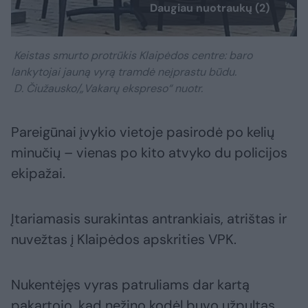
Daugiau nuotraukų (2)
Keistas smurto protrūkis Klaipėdos centre: baro
lankytojai jauną vyrą tramdė neįprastu būdu.
D. Čiužausko/„Vakarų ekspreso“ nuotr.
Pareigūnai įvykio vietoje pasirodė po kelių
minučių – vienas po kito atvyko du policijos
ekipažai.
Įtariamasis surakintas antrankiais, atrištas ir
nuvežtas į Klaipėdos apskrities VPK.
Nukentėjęs vyras patruliams dar kartą
pakartojo, kad nežino kodėl buvo užpultas