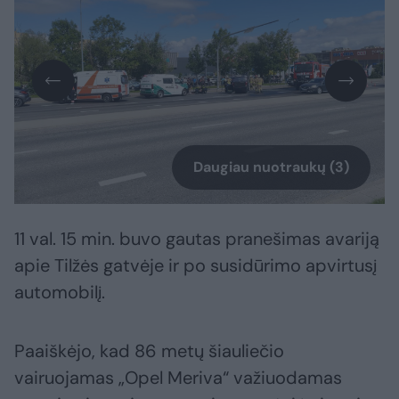
Daugiau nuotraukų (3)
11 val. 15 min. buvo gautas pranešimas avariją
apie Tilžės gatvėje ir po susidūrimo apvirtusį
automobilį.
Paaiškėjo, kad 86 metų šiauliečio
vairuojamas „Opel Meriva“ važiuodamas