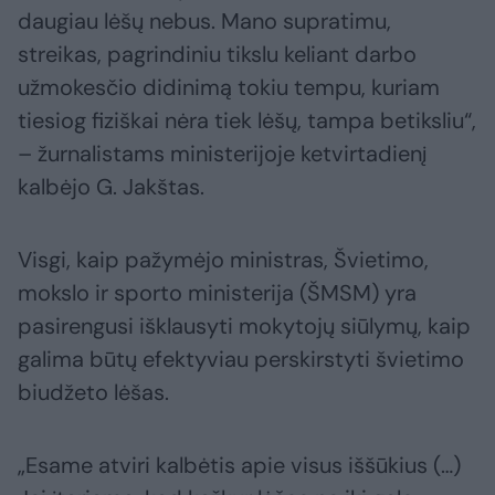
daugiau lėšų nebus. Mano supratimu,
streikas, pagrindiniu tikslu keliant darbo
užmokesčio didinimą tokiu tempu, kuriam
tiesiog fiziškai nėra tiek lėšų, tampa betiksliu“,
– žurnalistams ministerijoje ketvirtadienį
kalbėjo G. Jakštas.
Visgi, kaip pažymėjo ministras, Švietimo,
mokslo ir sporto ministerija (ŠMSM) yra
pasirengusi išklausyti mokytojų siūlymų, kaip
galima būtų efektyviau perskirstyti švietimo
biudžeto lėšas.
„Esame atviri kalbėtis apie visus iššūkius (…)