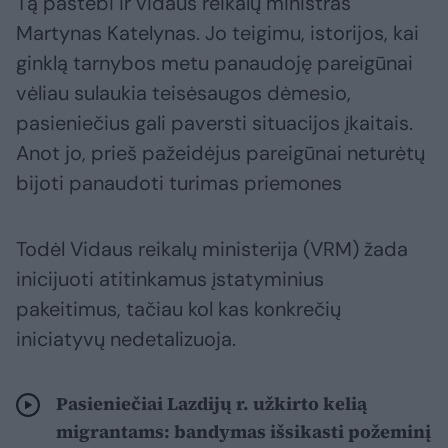
Tą pastebi ir vidaus reikalų ministras
Martynas Katelynas. Jo teigimu, istorijos, kai
ginklą tarnybos metu panaudoję pareigūnai
vėliau sulaukia teisėsaugos dėmesio,
pasieniečius gali paversti situacijos įkaitais.
Anot jo, prieš pažeidėjus pareigūnai neturėtų
bijoti panaudoti turimas priemones
Todėl Vidaus reikalų ministerija (VRM) žada
inicijuoti atitinkamus įstatyminius
pakeitimus, tačiau kol kas konkrečių
iniciatyvų nedetalizuoja.
Pasieniečiai Lazdijų r. užkirto kelią
migrantams: bandymas išsikasti požeminį