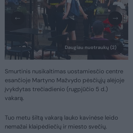
Daugiau nuotraukų (2)
Smurtinis nusikaltimas uostamiesčio centre
esančioje Martyno Mažvydo pėsčiųjų alėjoje
įvykdytas trečiadienio (rugpjūčio 5 d.)
vakarą.
Tuo metu šiltą vakarą lauko kavinėse leido
nemažai klaipėdiečių ir miesto svečių.