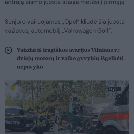
antrąją eismo juosta staiga metėsi į pirmąją.
Senjoro vairuojamas „Opel“ kliudė šia juosta
važiavusį automobilį „Volkswagen Golf“.
Vaizdai iš tragiškos avarijos Vilniaus r.:
dviejų moterų ir vaiko gyvybių išgelbėti
nepavyko