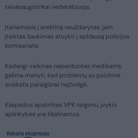
teisėsaugininkai nedetalizuoja.
Įtariamasis į areštinę neuždarytas, jam
įteiktas šaukimas atvykti į apklausą policijos
komisariate.
Kadangi vaikinas neperduotas medikams,
galima manyti, kad problemų su psichinė
sveikata pareigūnai neįžvelgė.
Klaipėdos apskrities VPK teigimu, įvykio
aplinkybės yra tikslinamos.