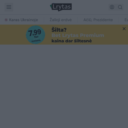
Karas Ukrainoje
Žalioji erdvė
Ačiū, Prezidente
E