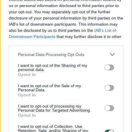
us or personal information disclosed to third parties prior to
your opt-out. You may separately opt-out of the further
disclosure of your personal information by third parties on the
IAB’s list of downstream participants. This information may
→
also be disclosed by us to third parties on the
IAB’s List of
Downstream Participants
that may further disclose it to other
Švietimo profsąjungos
Programo
third parties.
palaiko ministerijos
mokyti!“
iniciatyvą mažinti minimalų
Žegužausk
Personal Data Processing Opt Outs
mokinių skaičių klasėje
(2)
programa
I want to opt-out of the Sharing of my
ten, kur 
personal data.
Opted In
I want to opt-out of the Sale of my
Personal Data.
Opted In
Prasidėjus 2025–2026 mokslo metams, kaip
I want to opt-out of processing my
Personal Data for Targeted Advertising.
įprastai, bus organizuojamas ir papildomas
Opted In
priėmimas į neužpildytas valstybės
I want to opt-out of Collection, Use,
Retention, Sale, and/or Sharing of my