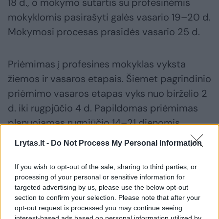
18 d., o mokymo sutartis su profesinėmis
mokyklomis pasirašyti galės vasario 19–20 d.
Mokymosi procesas prasidės vasario 25 d.
Priėmimas į profesines mokyklas vyksta
žiemos ir vasaros etapais. Šiemet pagrindinio
priėmimo vasaros etapas vyks nuo birželio 2
d. iki rugpjūčio 4 d. Papildomas priėmimas
planuojamas rugpjūčio 14–21 dienomis.
Lrytas.lt -
Do Not Process My Personal Information
Susiję straipsniai
If you wish to opt-out of the sale, sharing to third parties, or
processing of your personal or sensitive information for
targeted advertising by us, please use the below opt-out
section to confirm your selection. Please note that after your
opt-out request is processed you may continue seeing
interest-based ads based on personal information utilized by