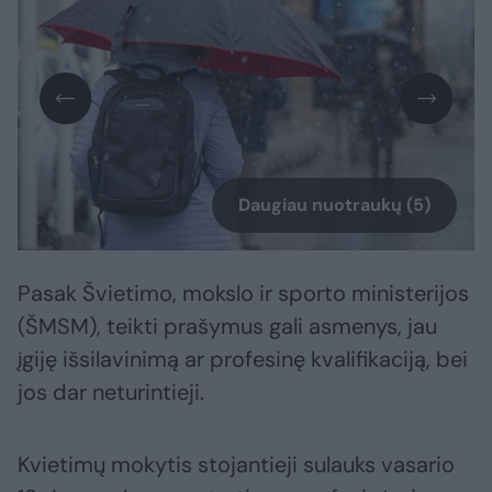
Daugiau nuotraukų (5)
Pasak Švietimo, mokslo ir sporto ministerijos
(ŠMSM), teikti prašymus gali asmenys, jau
įgiję išsilavinimą ar profesinę kvalifikaciją, bei
jos dar neturintieji.
Kvietimų mokytis stojantieji sulauks vasario