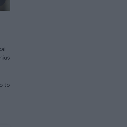
kai
nius
vo to