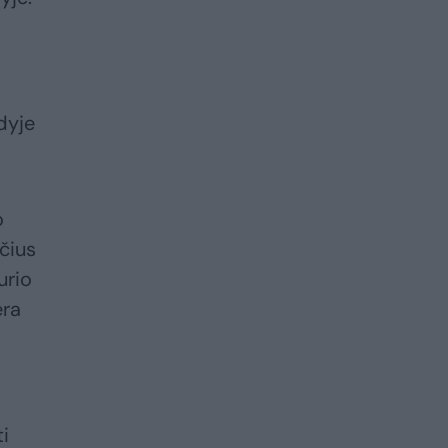
dyje
o
čius
urio
ėra
i