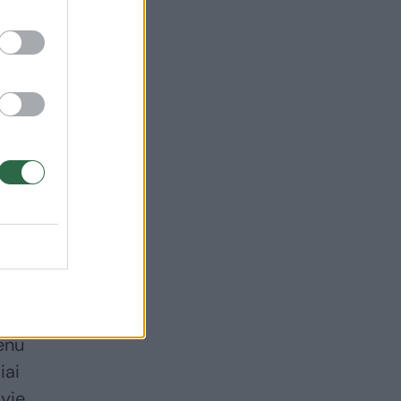
enu
iai
yje.