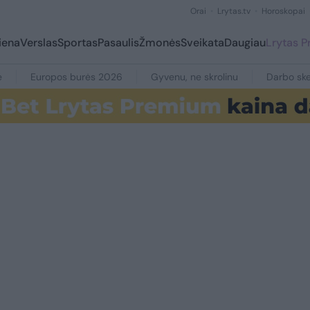
Orai
Lrytas.tv
Horoskopai
iena
Verslas
Sportas
Pasaulis
Žmonės
Sveikata
Daugiau
Lrytas 
e
Europos burės 2026
Gyvenu, ne skrolinu
Darbo ske