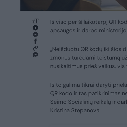
Iš viso per šį laikotarpį QR k
apsaugos ir darbo ministerijo
„Neišduotų QR kodų iki šios die
žmonės turėdami teistumą už s
nusikaltimus prieš vaikus, vis
Iš to galima tikrai daryti prie
QR kodo ir tas patikrinimas ne
Seimo Socialinių reikalų ir d
Kristina Stepanova.