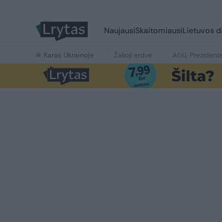
Naujausi
Skaitomiausi
Lietuvos d
Karas Ukrainoje
Žalioji erdvė
Ačiū, Prezident