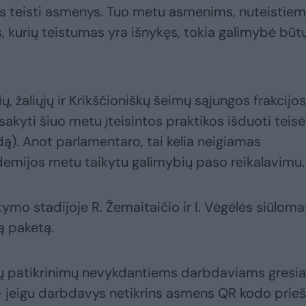
mus teisti asmenys. Tuo metu asmenims, nuteistiem
, kurių teistumas yra išnykęs, tokia galimybė būt
ų, žaliųjų ir Krikščioniškų šeimų sąjungos frakcijos
sakyti šiuo metu įteisintos praktikos išduoti teis
ą). Anot parlamentaro, tai kelia neigiamas
emijos metu taikytu galimybių paso reikalavimu.
ymo stadijoje R. Žemaitaičio ir I. Vėgėlės siūloma
ną paketą.
dų patikrinimų nevykdantiems darbdaviams gresia
 jeigu darbdavys netikrins asmens QR kodo prieš