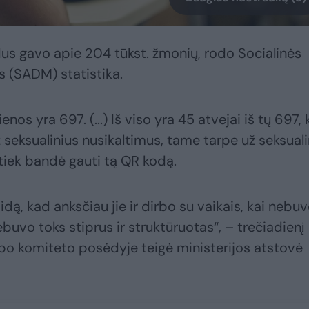
odus gavo apie 204 tūkst. žmonių, rodo Socialinės
s (SADM) statistika.
nos yra 697. (...) Iš viso yra 45 atvejai iš tų 697, 
eksualinius nusikaltimus, tame tarpe už seksuali
 tiek bandė gauti tą QR kodą.
laidą, kad anksčiau jie ir dirbo su vaikais, kai nebu
buvo toks stiprus ir struktūruotas“, – trečiadienį
arbo komiteto posėdyje teigė ministerijos atstovė