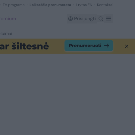
TV programa
Laikraščio prenumerata
Lrytas EN
Kontaktai
Premium
Prisijungti
lbimai