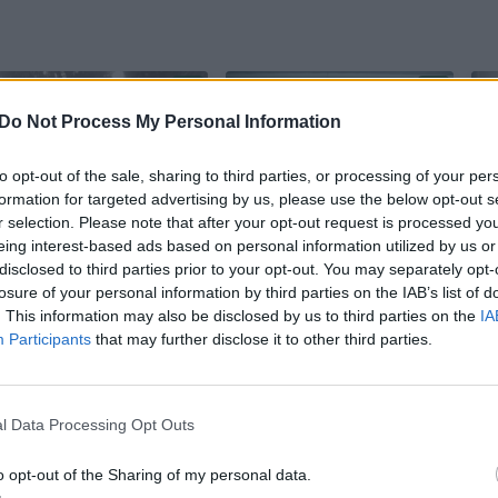
Do Not Process My Personal Information
to opt-out of the sale, sharing to third parties, or processing of your per
formation for targeted advertising by us, please use the below opt-out s
r selection. Please note that after your opt-out request is processed y
Prie automobilio
Ieškant būdų, kaip į
eing interest-based ads based on personal information utilized by us or
pririštą savo šunį
mokyklas privilioti
disclosed to third parties prior to your opt-out. You may separately opt-
losure of your personal information by third parties on the IAB’s list of
tempusiam
pedagogų,
. This information may also be disclosed by us to third parties on the
IA
darželio direktoriui
pabrėžia: svarbu ne
Participants
that may further disclose it to other third parties.
– negailestingas
tik pritraukti –
teisėsaugos kirtis
lygiai taip pat
(3)
svarbu neišstumti
l Data Processing Opt Outs
specialistų
(2)
o opt-out of the Sharing of my personal data.