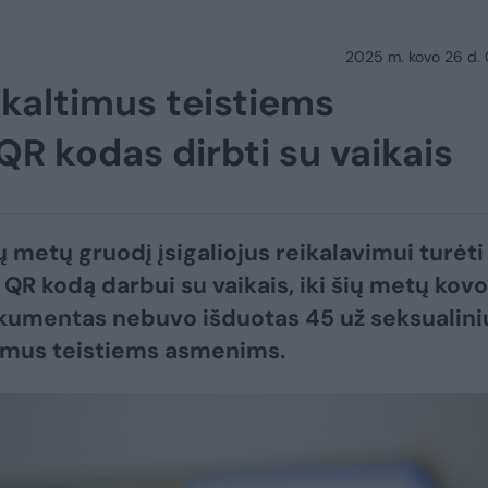
2025 m. kovo 26 d.
ikaltimus teistiems
R kodas dirbti su vaikais
ų metų gruodį įsigaliojus reikalavimui turėti
 QR kodą darbui su vaikais, iki šių metų kov
okumentas nebuvo išduotas 45 už seksualini
imus teistiems asmenims.