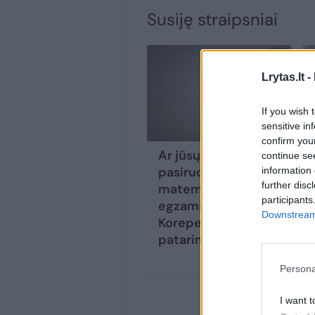
Susiję straipsniai
Lrytas.lt -
If you wish 
sensitive in
confirm you
Ar jūsų vaikas
continue se
pasiruošęs
information 
further disc
matematikos
participants
egzaminui?
Downstream 
Korepetitorės
patarimai tėvams
Persona
I want t