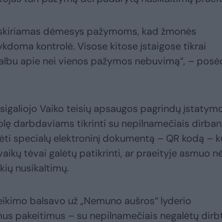
vo skiriamas dėmesys pažymoms, kad žmonės
kdoma kontrolė. Visose kitose įstaigose tikrai
albu apie nei vienos pažymos nebuvimą“, – posė
įsigaliojo Vaiko teisių apsaugos pagrindų įstatym
lę darbdaviams tikrinti su nepilnamečiais dirban
urėti specialų elektroninį dokumentą – QR kodą – k
vaikų tėvai galėtų patikrinti, ar praeityje asmuo n
kių nusikaltimų.
eikimo balsavo už „Nemuno aušros“ lyderio
us pakeitimus – su nepilnamečiais negalėtų dirbt