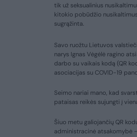
tik už seksualinius nusikalti
kitokio pobūdžio nusikaltimus
sugrąžinta.
Savo ruožtu Lietuvos valstieči
narys Ignas Vėgėlė ragino atsi
darbo su vaikais kodą (QR kod
asociacijas su COVID-19 pand
Seimo nariai mano, kad svarst
pataisas reikės sujungti į vie
Šiuo metu galiojančių QR ko
administracinė atsakomybė –