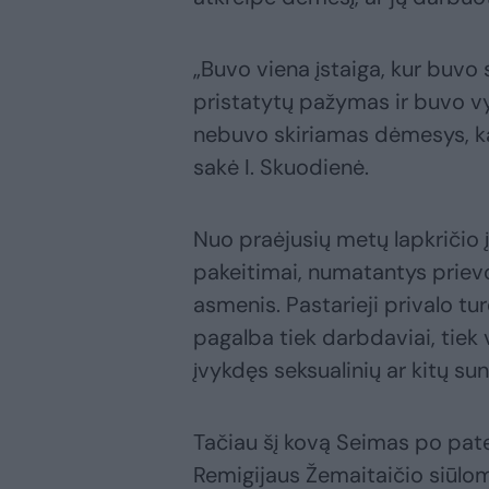
„Buvo viena įstaiga, kur bu
pristatytų pažymas ir buvo vy
nebuvo skiriamas dėmesys, k
sakė I. Skuodienė.
Nuo praėjusių metų lapkričio 
pakeitimai, numatantys prievo
asmenis. Pastarieji privalo t
pagalba tiek darbdaviai, tiek 
įvykdęs seksualinių ar kitų sun
Tačiau šį kovą Seimas po pat
Remigijaus Žemaitaičio siūlom