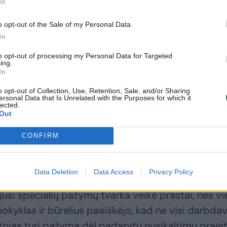
In
o opt-out of the Sale of my Personal Data.
gavo žmonės, kurie turi teistumą dėl nusikaltimų,
In
džiagomis – tokių asmenų šiuo metu yra 82. Kodo
to opt-out of processing my Personal Data for Targeted
ing.
eistų už kontrabandą, 25 – už nesunkų sveikatos
In
mo dirbti su vaikais, kadangi buvo teisti už
o opt-out of Collection, Use, Retention, Sale, and/or Sharing
 QR kodo, nes prasikalto užsiimdami prekyba
ersonal Data that Is Unrelated with the Purposes for which it
lected.
Out
CONFIRM
QR kodo efektyvumą
Data Deletion
Data Access
Privacy Policy
gos tarnybos vadovė Ilma Skuodienė savo ruožtu
jusi specialių pažymų tvarka veikė prastai, nes vi
kyklas ir būrelius paaiškėjo, kad ne visi darbdav
tojas turi pažymą dėl padarytų nusikaltimų praeit