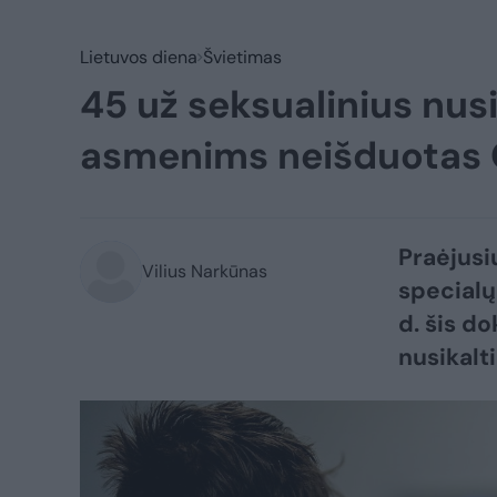
Lietuvos diena
Švietimas
45 už seksualinius nus
asmenims neišduotas Q
Praėjusi
Vilius Narkūnas
specialų
d. šis d
nusikalt