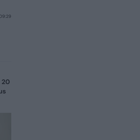
 09:29
o 20
us