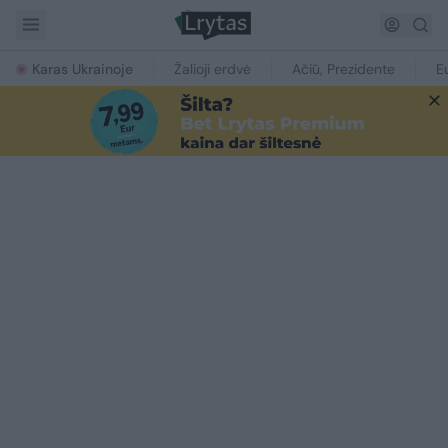
Karas Ukrainoje
Žalioji erdvė
Ačiū, Prezidente
E