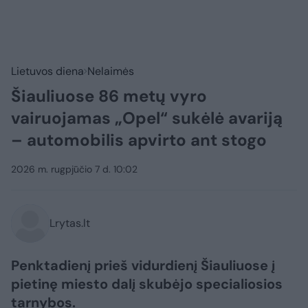
Lietuvos diena
Nelaimės
Šiauliuose 86 metų vyro
vairuojamas „Opel“ sukėlė avariją
– automobilis apvirto ant stogo
2026 m. rugpjūčio 7 d. 10:02
Lrytas.lt
Penktadienį prieš vidurdienį Šiauliuose į
pietinę miesto dalį skubėjo specialiosios
tarnybos.