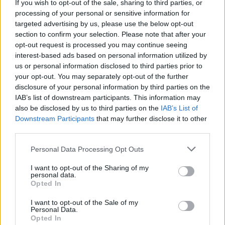
If you wish to opt-out of the sale, sharing to third parties, or
processing of your personal or sensitive information for
targeted advertising by us, please use the below opt-out
section to confirm your selection. Please note that after your
opt-out request is processed you may continue seeing
interest-based ads based on personal information utilized by
us or personal information disclosed to third parties prior to
your opt-out. You may separately opt-out of the further
disclosure of your personal information by third parties on the
→
IAB’s list of downstream participants. This information may
also be disclosed by us to third parties on the
IAB’s List of
Downstream Participants
that may further disclose it to other
Parodė, kaip sostinės
Klaipėdo
third parties.
mokykla pasiruošė dienai X:
nustebin
ko pasimokyti rastų bet kuri
namų ypa
Personal Data Processing Opt Outs
ugdymo įstaiga
(3)
sugraudi
I want to opt-out of the Sharing of my
personal data.
Opted In
I want to opt-out of the Sale of my
Personal Data.
Opted In