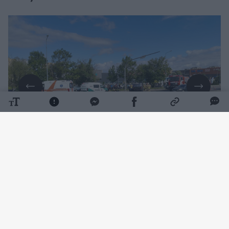
Daugiau nuotraukų (3)
11 val. 15 min. buvo gautas pranešimas avariją
apie Tilžės gatvėje ir po susidūrimo apvirtusį
automobilį.