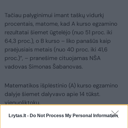
Tačiau palyginimui imant taškų vidurkį
procentais, matome, kad A kurso egzamino
rezultatai šiemet ūgtelėjo (nuo 51 proc. iki
64,3 proc.), o B kurso – liko panašūs kaip
praėjusiais metais (nuo 40 proc. iki 41,6
proc.)“, – pranešime cituojamas NŠA
vadovas Simonas Šabanovas.
Matematikos išplėstinio (A) kurso egzamino
dalyje šiemet dalyvavo apie 14 tūkst.
vienuoliktokų.
Lrytas.lt -
Do Not Process My Personal Information
Susiję straipsniai