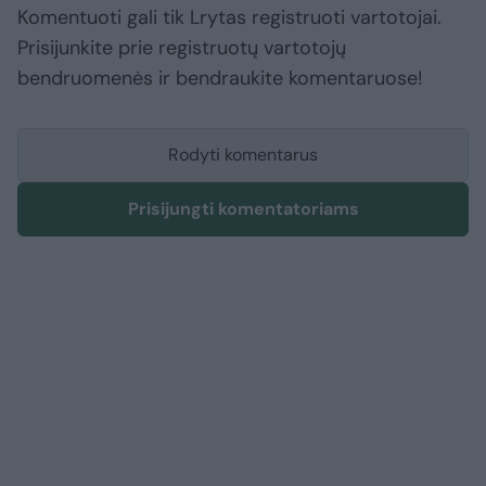
Komentuoti gali tik Lrytas registruoti vartotojai.
Prisijunkite prie registruotų vartotojų
bendruomenės ir bendraukite komentaruose!
Rodyti komentarus
Prisijungti komentatoriams